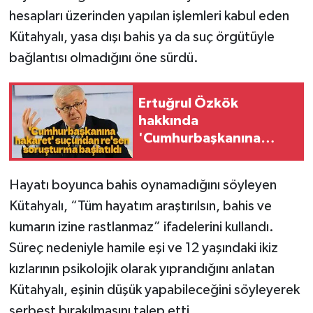
hesapları üzerinden yapılan işlemleri kabul eden
Kütahyalı, yasa dışı bahis ya da suç örgütüyle
bağlantısı olmadığını öne sürdü.
Ertuğrul Özkök
hakkında
'Cumhurbaşkanına
hakaret' suçundan
re'sen soruşturma
Hayatı boyunca bahis oynamadığını söyleyen
Kütahyalı, “Tüm hayatım araştırılsın, bahis ve
kumarın izine rastlanmaz” ifadelerini kullandı.
Süreç nedeniyle hamile eşi ve 12 yaşındaki ikiz
kızlarının psikolojik olarak yıprandığını anlatan
Kütahyalı, eşinin düşük yapabileceğini söyleyerek
serbest bırakılmasını talep etti.