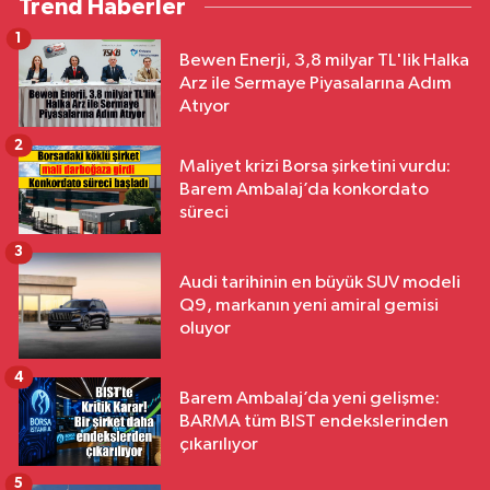
Trend Haberler
1
Bewen Enerji, 3,8 milyar TL'lik Halka
Arz ile Sermaye Piyasalarına Adım
Atıyor
2
Maliyet krizi Borsa şirketini vurdu:
Barem Ambalaj’da konkordato
süreci
3
Audi tarihinin en büyük SUV modeli
Q9, markanın yeni amiral gemisi
oluyor
4
Barem Ambalaj’da yeni gelişme:
BARMA tüm BIST endekslerinden
çıkarılıyor
5