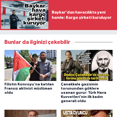
Baykar’dan havacılıkta yeni
hamle: Kargo şirketi kuruluyor
Bunlar da ilginizi çekebilir
Filistin Konvoyu'na katılan
Çanakkale gazisinin
Fransız aktivist müslüman
torunundan göklere
oldu
uzanan gurur: Türk Hava
Kuvvetleri’nin ilk kadın
generali oldu