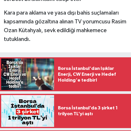
Kara para aklama ve yasa dışı bahis suçlamaları
kapsamında gözaltına alınan TV yorumcusu Rasim
Ozan Kütahyalı, sevk edildiği mahkemece
tutuklandı.
Borsa İstanbul'dan Işıklar
Enerji, CW Enerji ve Hedef
Holding'e tedbir!
Borsa İstanbul’da 3 şirket 1
trilyon TL’yi aştı