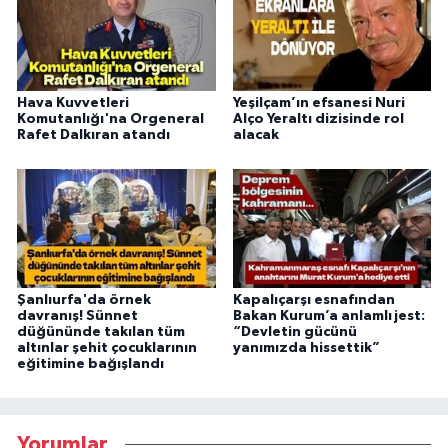
Hava Kuvvetleri
Yeşilçam’ın efsanesi Nuri
Komutanlığı'na Orgeneral
Alço Yeraltı dizisinde rol
Rafet Dalkıran atandı
alacak
Şanlıurfa'da örnek
Kapalıçarşı esnafından
davranış! Sünnet
Bakan Kurum’a anlamlı jest:
düğününde takılan tüm
“Devletin gücünü
altınlar şehit çocuklarının
yanımızda hissettik”
eğitimine bağışlandı
Yorumlar