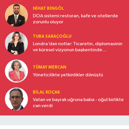
NIHAT BINGÖL
DOA sistemi restoran, kafe ve otellerde
zorunlu oluyor
TUBA SARAÇOĞLU
Londra’dan notlar: Ticaretin, diplomasinin
ve küresel vizyonun başkentinde
Türkiye’nin yükselen gücü
TÜMAY MERCAN
Yöneticilikte yetkinlikler dönüştü
BILAL KOÇAK
Vatan ve bayrak uğruna baba - oğul birlikte
can verdi