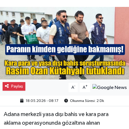
Gayrimenkul
Spor
Eğitim
Paylaş
-
+
A
A
18.05.2026 - 08:17
Okunma Süresi: 2 Dk
Adana merkezli yasa dışı bahis ve kara para
aklama operasyonunda gözaltına alınan