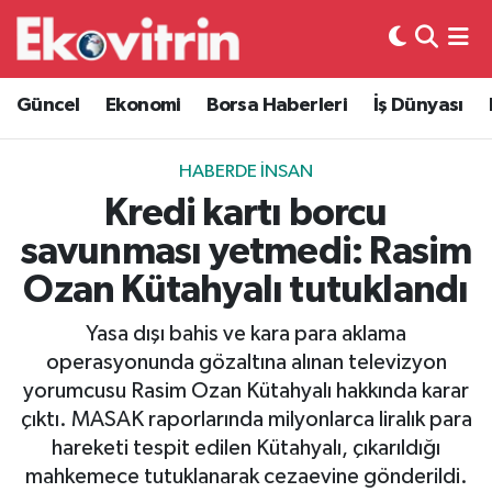
Güncel
Hava Durumu
Güncel
Ekonomi
Borsa Haberleri
İş Dünyası
Ekonomi
Trafik Durumu
HABERDE İNSAN
Borsa Haberleri
Süper Lig Puan Durumu ve Fikstür
Kredi kartı borcu
savunması yetmedi: Rasim
İş Dünyası
Tüm Manşetler
Ozan Kütahyalı tutuklandı
Lojistik
Son Dakika Haberleri
Yasa dışı bahis ve kara para aklama
operasyonunda gözaltına alınan televizyon
Otovitrin
Haber Arşivi
yorumcusu Rasim Ozan Kütahyalı hakkında karar
çıktı. MASAK raporlarında milyonlarca liralık para
Asayiş
hareketi tespit edilen Kütahyalı, çıkarıldığı
mahkemece tutuklanarak cezaevine gönderildi.
Magazin