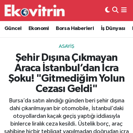
Güncel
Hava Durumu
Güncel
Ekonomi
Borsa Haberleri
İş Dünyası
Ekonomi
Trafik Durumu
ASAYIŞ
Borsa Haberleri
Süper Lig Puan Durumu ve Fikstür
Şehir Dışına Çıkmayan
Araca İstanbul’dan İcra
İş Dünyası
Tüm Manşetler
Şoku! "Gitmediğim Yolun
Lojistik
Son Dakika Haberleri
Cezası Geldi"
Otovitrin
Haber Arşivi
Bursa’da satın alındığı günden beri şehir dışına
dahi çıkarılmayan bir otomobile, İstanbul’daki
Asayiş
otoyollardan kaçak geçiş yaptığı iddiasıyla
binlerce liralık ceza kesildi. Üstelik borç, araç
Magazin
sahibine hiçbir tebligat yapılmadan doğrudan icra