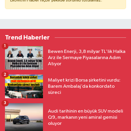
Ekovitrin Haber hiçbir şekilde sorumlu tutulamaz.
Trend Haberler
1
Bewen Enerji, 3,8 milyar TL'lik Halka
Arz ile Sermaye Piyasalarına Adım
Atıyor
2
Maliyet krizi Borsa şirketini vurdu:
Barem Ambalaj’da konkordato
süreci
3
Audi tarihinin en büyük SUV modeli
Q9, markanın yeni amiral gemisi
oluyor