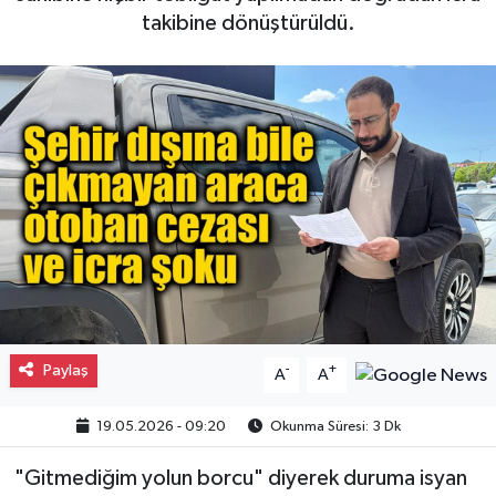
takibine dönüştürüldü.
Gayrimenkul
Spor
Eğitim
Paylaş
-
+
A
A
19.05.2026 - 09:20
Okunma Süresi: 3 Dk
"Gitmediğim yolun borcu" diyerek duruma isyan