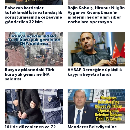
Babacan kardeşler
Rojin Kabaiş, Hiranur Nilgün
tutuklandı! İşte vatandaşlık
Aygar ve Kıvanç Uman'ın
soruşturmasında cezaevine
ailelerini hedef alam siber
gönderilen 32 isim
zorbalara operasyon
Rusya açıklarındaki Türk
AHBAP Derneğine üç kişilik
kuru yük gemisine İHA
kayyım heyeti atandı
saldırısı
16 ilde düzenlenen ve 72
Menderes Belediyesi'ne