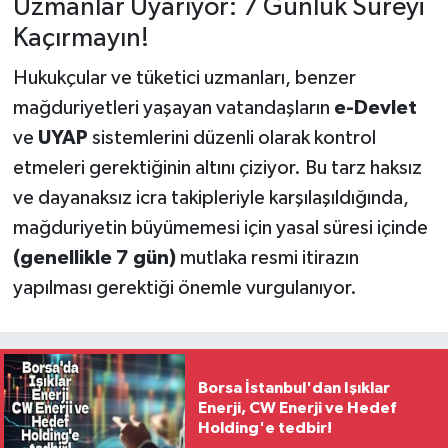
Uzmanlar Uyarıyor: 7 Günlük Süreyi
Kaçırmayın!
Hukukçular ve tüketici uzmanları, benzer
mağduriyetleri yaşayan vatandaşların
e-Devlet
ve
UYAP
sistemlerini düzenli olarak kontrol
etmeleri gerektiğinin altını çiziyor. Bu tarz haksız
ve dayanaksız icra takipleriyle karşılaşıldığında,
mağduriyetin büyümemesi için yasal süresi içinde
(genellikle 7 gün)
mutlaka resmi itirazın
yapılması gerektiği önemle vurgulanıyor.
Borsa İstanbul'dan Işıklar
Enerji, CW Enerji ve Hedef
Holding'e tedbir!