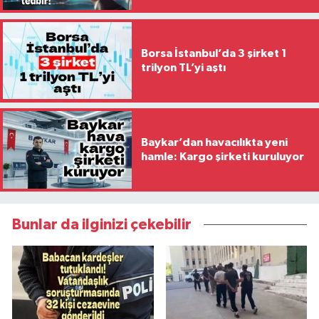
Borsa İstanbul’da 3 şirket 1
trilyon TL’yi aştı
Baykar’dan havacılıkta yeni
hamle: Kargo şirketi kuruluyor
Bunlar da ilginizi çekebilir