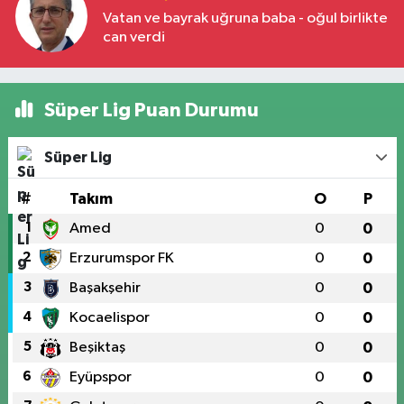
Vatan ve bayrak uğruna baba - oğul birlikte
can verdi
Süper Lig Puan Durumu
Süper Lig
#
Takım
O
P
1
Amed
0
0
2
Erzurumspor FK
0
0
3
Başakşehir
0
0
4
Kocaelispor
0
0
5
Beşiktaş
0
0
6
Eyüpspor
0
0