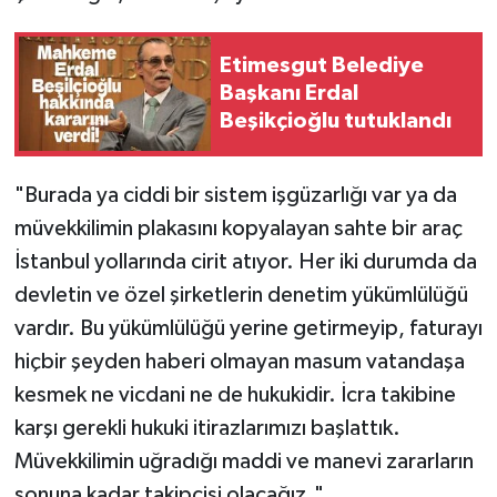
Etimesgut Belediye
Başkanı Erdal
Beşikçioğlu tutuklandı
"Burada ya ciddi bir sistem işgüzarlığı var ya da
müvekkilimin plakasını kopyalayan sahte bir araç
İstanbul yollarında cirit atıyor. Her iki durumda da
devletin ve özel şirketlerin denetim yükümlülüğü
vardır. Bu yükümlülüğü yerine getirmeyip, faturayı
hiçbir şeyden haberi olmayan masum vatandaşa
kesmek ne vicdani ne de hukukidir. İcra takibine
karşı gerekli hukuki itirazlarımızı başlattık.
Müvekkilimin uğradığı maddi ve manevi zararların
sonuna kadar takipçisi olacağız."