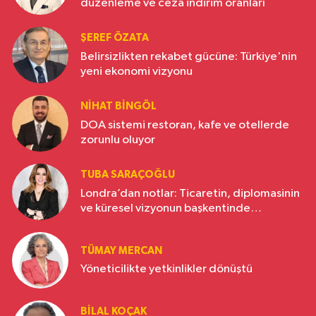
düzenleme ve ceza indirim oranları
ŞEREF ÖZATA
Belirsizlikten rekabet gücüne: Türkiye'nin
yeni ekonomi vizyonu
NIHAT BINGÖL
DOA sistemi restoran, kafe ve otellerde
zorunlu oluyor
TUBA SARAÇOĞLU
Londra’dan notlar: Ticaretin, diplomasinin
ve küresel vizyonun başkentinde
Türkiye’nin yükselen gücü
TÜMAY MERCAN
Yöneticilikte yetkinlikler dönüştü
BILAL KOÇAK