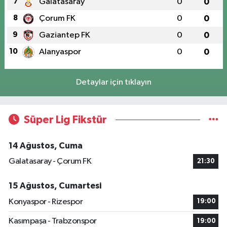
7
Galatasaray
0
0
8
Çorum FK
0
0
9
Gaziantep FK
0
0
10
Alanyaspor
0
0
Detaylar için tıklayın
Süper Lig Fikstür
14 Ağustos, Cuma
Galatasaray - Çorum FK
21:30
15 Ağustos, Cumartesi
Konyaspor - Rizespor
19:00
Kasımpaşa - Trabzonspor
19:00