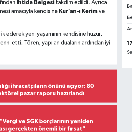
afından
İhtida Belgesi
takdim edildi. Ayrıca
Ba
lmesi amacıyla kendisine
Kur’an-ı Kerim
ve
Be
Am
brik ederek yeni yaşamının kendisine huzur,
nni etti. Tören, yapılan duaların ardından iyi
1
Sa
lığı ihracatçıların önünü açıyor: 80
ektörel pazar raporu hazırlandı
"Vergi ve SGK borçlarının yeniden
ası gerçekten önemli bir fırsat"