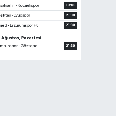
şakşehir - Kocaelispor
19:00
şiktaş - Eyüpspor
21:30
ed - Erzurumspor FK
21:30
7 Ağustos, Pazartesi
msunspor - Göztepe
21:30