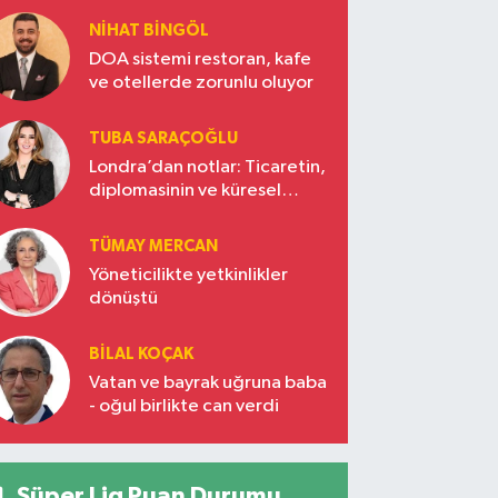
NIHAT BINGÖL
DOA sistemi restoran, kafe
ve otellerde zorunlu oluyor
TUBA SARAÇOĞLU
Londra’dan notlar: Ticaretin,
diplomasinin ve küresel
vizyonun başkentinde
Türkiye’nin yükselen gücü
TÜMAY MERCAN
Yöneticilikte yetkinlikler
dönüştü
BILAL KOÇAK
Vatan ve bayrak uğruna baba
- oğul birlikte can verdi
Süper Lig Puan Durumu