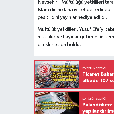
Nevşehir İl Müftülüğü yetkilileri tar
İslam dinini daha iyi rehber edinebi
çeşitli dini yayınlar hediye edildi.
Müftülük yetkilileri, Yusuf Efe’yi te
mutluluk ve hayırlar getirmesini teme
dileklerle son buldu.
EDITÖRÜN SEÇTIĞI
Ticaret Bakan
ülkede 107 s
EDITÖRÜN SEÇTIĞI
Palandöken: 
yapılandırılm