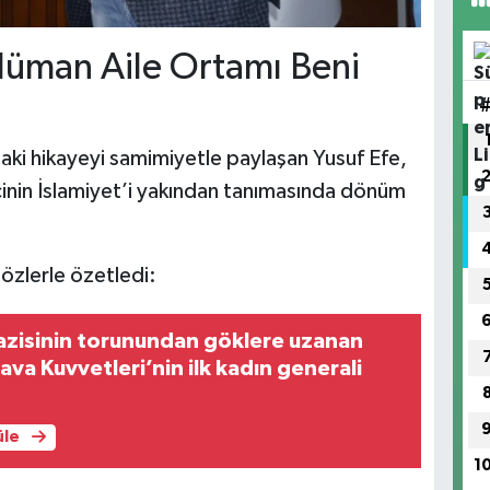
lüman Aile Ortamı Beni
aki hikayeyi samimiyetle paylaşan Yusuf Efe,
ecinin İslamiyet’i yakından tanımasında dönüm
sözlerle özetledi:
azisinin torunundan göklere uzanan
ava Kuvvetleri’nin ilk kadın generali
üle
1