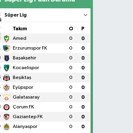
Süper Lig
#
Takım
O
P
1
Amed
0
0
2
Erzurumspor FK
0
0
3
Başakşehir
0
0
4
Kocaelispor
0
0
5
Beşiktaş
0
0
6
Eyüpspor
0
0
7
Galatasaray
0
0
8
Çorum FK
0
0
9
Gaziantep FK
0
0
0
Alanyaspor
0
0