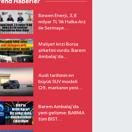
rend Haberler
Bewen Enerji, 3,8
milyar TL'lik Halka Arz
ile Sermaye
Piyasalarına Adım
Atıyor
Maliyet krizi Borsa
şirketini vurdu: Barem
Ambalaj’da
konkordato süreci
Audi tarihinin en
büyük SUV modeli
Q9, markanın yeni
amiral gemisi oluyor
Barem Ambalaj’da
yeni gelişme: BARMA
tüm BIST
endekslerinden
çıkarılıyor