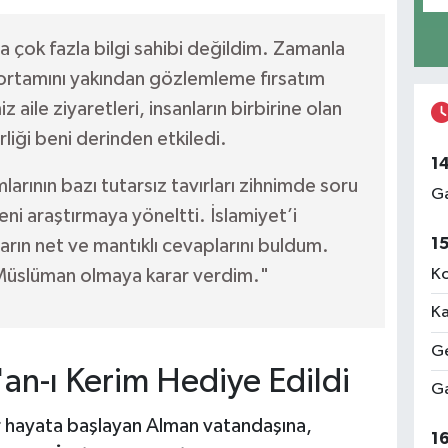
 çok fazla bilgi sahibi değildim. Zamanla
 ortamını yakından gözlemleme fırsatım
 aile ziyaretleri, insanların birbirine olan
liği beni derinden etkiledi.
1
arının bazı tutarsız tavırları zihnimde soru
Ga
eni araştırmaya yöneltti. İslamiyet’i
1
arın net ve mantıklı cevaplarını buldum.
Ko
Müslüman olmaya karar verdim."
Ka
Ge
'an-ı Kerim Hediye Edildi
Ga
ir hayata başlayan Alman vatandaşına,
1