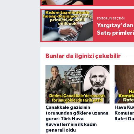
EDITÖRÜN SEÇTIĞI
Yargıtay'dan 
Satış primler
Bunlar da ilginizi çekebilir
Çanakkale gazisinin
Hava Kuv
torunundan göklere uzanan
Komutan
gurur: Türk Hava
Rafet Da
Kuvvetleri’nin ilk kadın
generali oldu