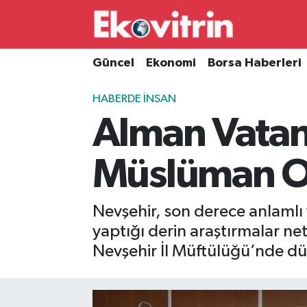
Güncel
Hava Durumu
Güncel
Ekonomi
Borsa Haberleri
Ekonomi
Trafik Durumu
HABERDE İNSAN
Alman Vatan
Borsa Haberleri
Süper Lig Puan Durumu ve Fikstür
İş Dünyası
Tüm Manşetler
Müslüman Old
Lojistik
Son Dakika Haberleri
Nevşehir, son derece anlamlı v
Otovitrin
Haber Arşivi
yaptığı derin araştırmalar n
Nevşehir İl Müftülüğü’nde düz
Asayiş
Magazin