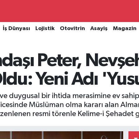
İş Dünyası
Lojistik
Otovitrin
Asayiş
Magazin
daşı Peter, Nevşe
u: Yeni Adı 'Yusu
e duygusal bir ihtida merasimine ev sahipli
eticesinde Müslüman olma kararı alan Alm
enlenen resmi törenle Kelime-i Şehadet get