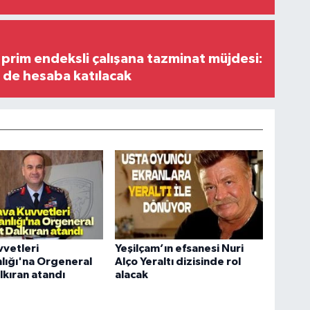
prim endeksli çalışana tazminat müjdesi:
i de hesaba katılacak
vetleri
Yeşilçam’ın efsanesi Nuri
lığı'na Orgeneral
Alço Yeraltı dizisinde rol
lkıran atandı
alacak