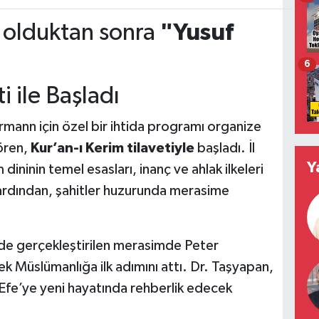
olduktan sonra
"Yusuf
6
i ile Başladı
mann için özel bir ihtida programı organize
tören,
Kur’an-ı Kerim tilavetiyle
başladı. İl
Y
 dininin temel esasları, inanç ve ahlak ilkeleri
 ardından, şahitler huzurunda merasime
de gerçekleştirilen merasimde Peter
 Müslümanlığa ilk adımını attı. Dr. Taşyapan,
Efe’ye yeni hayatında rehberlik edecek