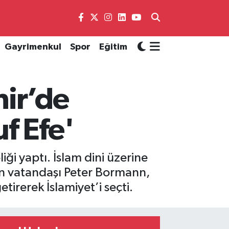
Gayrimenkul
Spor
Eğitim
hir’de
f Efe'
ği yaptı. İslam dini üzerine
an vatandaşı Peter Bormann,
irerek İslamiyet’i seçti.