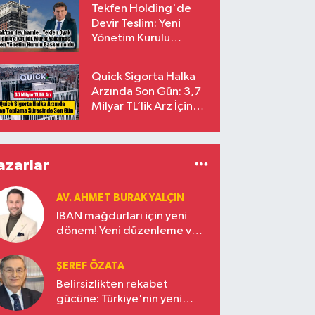
Tekfen Holding'de
Devir Teslim: Yeni
Yönetim Kurulu
Başkanı Prof. Dr. Murat
Yalçıntaş Oldu!
Quick Sigorta Halka
Arzında Son Gün: 3,7
Milyar TL’lik Arz İçin
Talepler Bugün Sona
Eriyor
azarlar
AV. AHMET BURAK YALÇIN
IBAN mağdurları için yeni
dönem! Yeni düzenleme ve
ceza indirim oranları
ŞEREF ÖZATA
Belirsizlikten rekabet
gücüne: Türkiye'nin yeni
ekonomi vizyonu