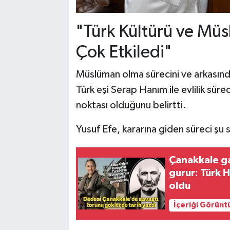
"Türk Kültürü ve Müs
Çok Etkiledi"
Müslüman olma sürecini ve arkasınd
Türk eşi Serap Hanım ile evlilik sür
noktası olduğunu belirtti.
Yusuf Efe, kararına giden süreci şu 
Çanakkale g
gurur: Türk H
oldu
İçeriği Görünt