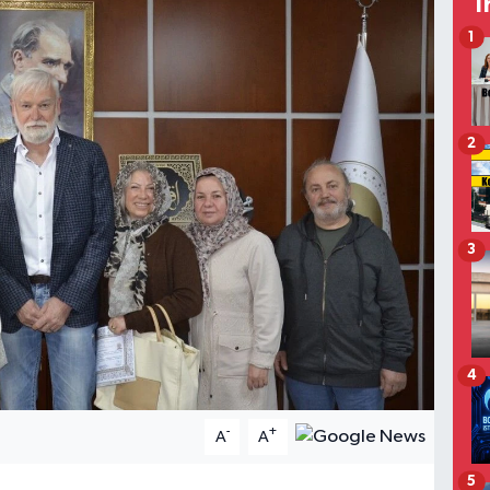
T
1
2
3
4
-
+
A
A
5