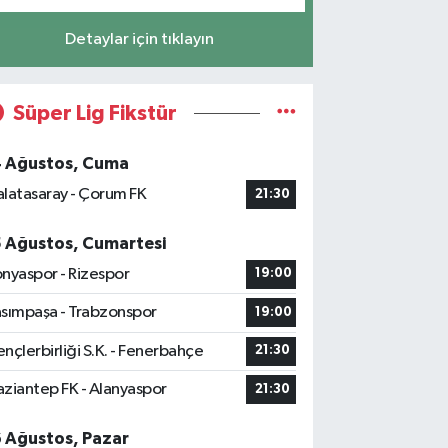
Detaylar için tıklayın
Süper Lig Fikstür
4 Ağustos, Cuma
latasaray - Çorum FK
21:30
5 Ağustos, Cumartesi
nyaspor - Rizespor
19:00
sımpaşa - Trabzonspor
19:00
nçlerbirliği S.K. - Fenerbahçe
21:30
ziantep FK - Alanyaspor
21:30
6 Ağustos, Pazar