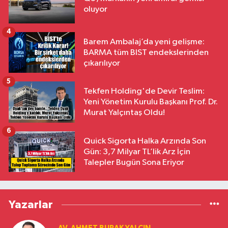
oluyor
4
Barem Ambalaj’da yeni gelişme:
BARMA tüm BIST endekslerinden
çıkarılıyor
5
Tekfen Holding'de Devir Teslim:
Yeni Yönetim Kurulu Başkanı Prof. Dr.
Murat Yalçıntaş Oldu!
6
Quick Sigorta Halka Arzında Son
Gün: 3,7 Milyar TL’lik Arz İçin
Talepler Bugün Sona Eriyor
Yazarlar