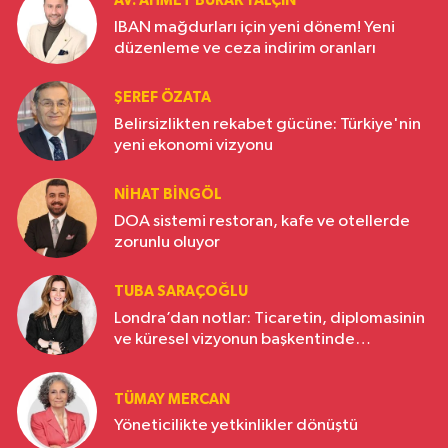
AV. AHMET BURAK YALÇIN
IBAN mağdurları için yeni dönem! Yeni
düzenleme ve ceza indirim oranları
ŞEREF ÖZATA
Belirsizlikten rekabet gücüne: Türkiye'nin
yeni ekonomi vizyonu
NIHAT BINGÖL
DOA sistemi restoran, kafe ve otellerde
zorunlu oluyor
TUBA SARAÇOĞLU
Londra’dan notlar: Ticaretin, diplomasinin
ve küresel vizyonun başkentinde
Türkiye’nin yükselen gücü
TÜMAY MERCAN
Yöneticilikte yetkinlikler dönüştü