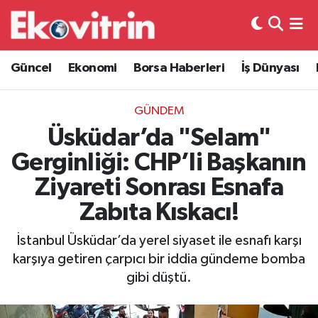
Güncel
Hava Durumu
Güncel
Ekonomi
Borsa Haberleri
İş Dünyası
Ekonomi
Trafik Durumu
GÜNDEM
Borsa Haberleri
Süper Lig Puan Durumu ve Fikstür
Üsküdar’da "Selam"
Gerginliği: CHP’li Başkanın
İş Dünyası
Tüm Manşetler
Ziyareti Sonrası Esnafa
Lojistik
Son Dakika Haberleri
Zabıta Kıskacı!
Otovitrin
Haber Arşivi
İstanbul Üsküdar’da yerel siyaset ile esnafı karşı
karşıya getiren çarpıcı bir iddia gündeme bomba
Asayiş
gibi düştü.
Magazin