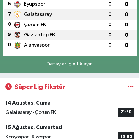
6
Eyüpspor
0
0
7
Galatasaray
0
0
8
Çorum FK
0
0
9
Gaziantep FK
0
0
10
Alanyaspor
0
0
Detaylar için tıklayın
Süper Lig Fikstür
14 Ağustos, Cuma
Galatasaray - Çorum FK
21:30
15 Ağustos, Cumartesi
Konyaspor - Rizespor
19:00