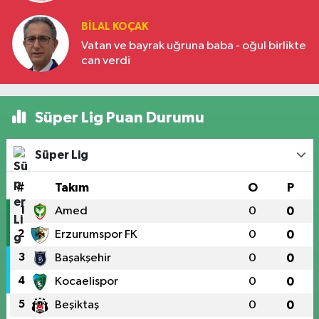
BILAL KOÇAK
Vatan ve bayrak uğruna baba - oğul birlikte
can verdi
Süper Lig Puan Durumu
Süper Lig
#
Takım
O
P
1
Amed
0
0
2
Erzurumspor FK
0
0
3
Başakşehir
0
0
4
Kocaelispor
0
0
5
Beşiktaş
0
0