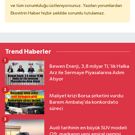
ve tüm sorumluluğu üstleniyorsunuz. Yazılan yorumlardan
Ekovitrin Haber hiçbir şekilde sorumlu tutulamaz.
Trend Haberler
1
Bewen Enerji, 3,8 milyar TL'lik Halka
Arz ile Sermaye Piyasalarına Adım
Atıyor
2
Maliyet krizi Borsa şirketini vurdu:
Barem Ambalaj’da konkordato
süreci
3
Audi tarihinin en büyük SUV modeli
Q9, markanın yeni amiral gemisi