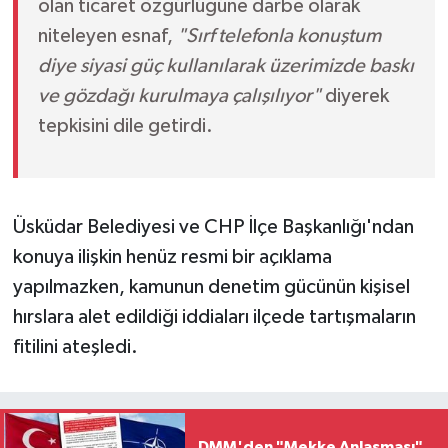
olan ticaret özgürlüğüne darbe olarak
niteleyen esnaf,
"Sırf telefonla konuştum
diye siyasi güç kullanılarak üzerimizde baskı
ve gözdağı kurulmaya çalışılıyor"
diyerek
tepkisini dile getirdi.
Üsküdar Belediyesi ve CHP İlçe Başkanlığı'ndan
konuya ilişkin henüz resmi bir açıklama
yapılmazken, kamunun denetim gücünün kişisel
hırslara alet edildiği iddiaları ilçede tartışmaların
fitilini ateşledi.
DMM'den "Mekke Anlaşması"