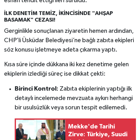
esnafı tehdit ettiği ileri sürüldü.
İLK DENETİM TEMİZ, İKİNCİSİNDE "AHŞAP
BASAMAK" CEZASI!
Gerginlikle sonuçlanan ziyaretin hemen ardından,
CHP’li Üsküdar Belediyesi’ne bağlı zabıta ekipleri
söz konusu işletmeye adeta çıkarma yaptı.
Kısa süre içinde dükkana iki kez denetime gelen
ekiplerin izlediği süreç ise dikkat çekti:
Birinci Kontrol:
Zabıta ekiplerinin yaptığı ilk
detaylı incelemede mevzuata aykırı herhangi
bir usulsüzlük veya sorun tespit edilemedi.
Mekke'de Tarihi
Zirve: Türkiye, Suudi