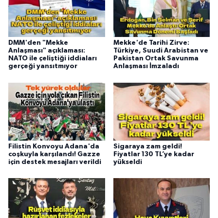
DMM'den "Mekke
Mekke'de Tarihi Zirve:
Anlaşması" açıklaması:
Türkiye, Suudi Arabistan ve
NATO ile çeliştiği iddiaları
Pakistan Ortak Savunma
gerçeği yansıtmıyor
Anlaşması İmzaladı
Filistin Konvoyu Adana'da
Sigaraya zam geldi!
coşkuyla karşılandı! Gazze
Fiyatlar 130 TL’ye kadar
için destek mesajları verildi
yükseldi