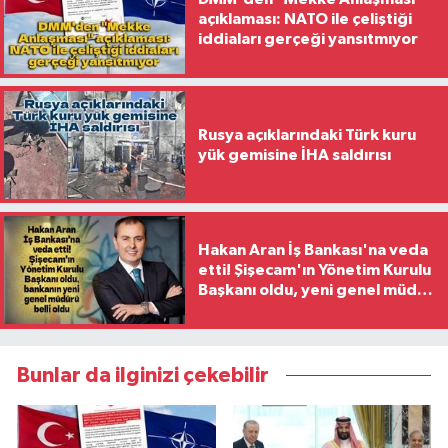
açıklaması: NATO ile çeliştiği
iddiaları gerçeği yansıtmıyor
Rusya açıklarındaki Türk kuru
yük gemisine İHA saldırısı
Hakan Aran İş Bankası'na veda
etti! Şişecam'ın Yönetim Kurulu
Başkanı oldu, yeni genel müdür
belli oldu
Bunlar da ilginizi çekebilir