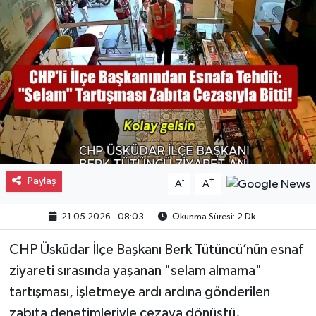
Gayrimenkul
Spor
Eğitim
Paylaş
-
+
A
A
21.05.2026 - 08:03
Okunma Süresi: 2 Dk
CHP Üsküdar İlçe Başkanı Berk Tütüncü’nün esnaf
ziyareti sırasında yaşanan "selam almama"
tartışması, işletmeye ardı ardına gönderilen
zabıta denetimleriyle cezaya dönüştü.