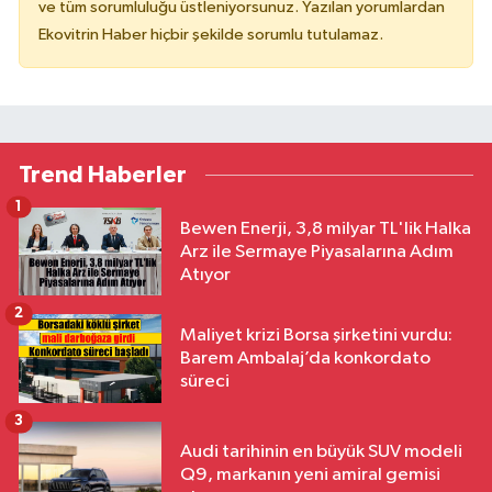
ve tüm sorumluluğu üstleniyorsunuz. Yazılan yorumlardan
Ekovitrin Haber hiçbir şekilde sorumlu tutulamaz.
Trend Haberler
1
Bewen Enerji, 3,8 milyar TL'lik Halka
Arz ile Sermaye Piyasalarına Adım
Atıyor
2
Maliyet krizi Borsa şirketini vurdu:
Barem Ambalaj’da konkordato
süreci
3
Audi tarihinin en büyük SUV modeli
Q9, markanın yeni amiral gemisi