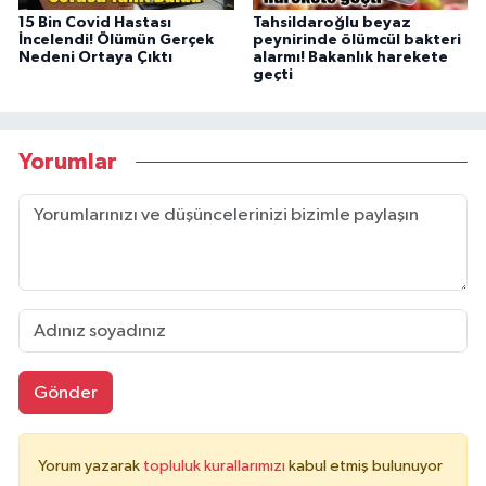
15 Bin Covid Hastası
Tahsildaroğlu beyaz
İncelendi! Ölümün Gerçek
peynirinde ölümcül bakteri
Nedeni Ortaya Çıktı
alarmı! Bakanlık harekete
geçti
Yorumlar
Gönder
Yorum yazarak
topluluk kurallarımızı
kabul etmiş bulunuyor