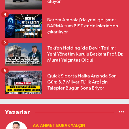
oluyor
4
Barem Ambalaj’da yeni gelişme:
BARMA tüm BIST endekslerinden
çıkarılıyor
5
Tekfen Holding'de Devir Teslim:
Yeni Yönetim Kurulu Başkanı Prof. Dr.
Murat Yalçıntaş Oldu!
6
Quick Sigorta Halka Arzında Son
Gün: 3,7 Milyar TL’lik Arz İçin
Talepler Bugün Sona Eriyor
Yazarlar
AV. AHMET BURAK YALÇIN