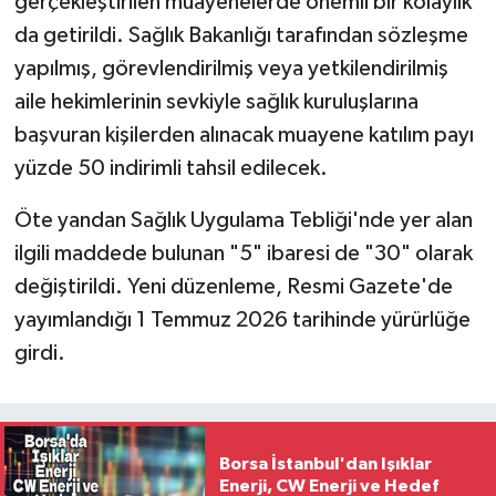
gerçekleştirilen muayenelerde önemli bir kolaylık
da getirildi. Sağlık Bakanlığı tarafından sözleşme
yapılmış, görevlendirilmiş veya yetkilendirilmiş
aile hekimlerinin sevkiyle sağlık kuruluşlarına
başvuran kişilerden alınacak muayene katılım payı
yüzde 50 indirimli tahsil edilecek.
Öte yandan Sağlık Uygulama Tebliği'nde yer alan
ilgili maddede bulunan "5" ibaresi de "30" olarak
değiştirildi. Yeni düzenleme, Resmi Gazete'de
yayımlandığı 1 Temmuz 2026 tarihinde yürürlüğe
girdi.
Borsa İstanbul'dan Işıklar
Enerji, CW Enerji ve Hedef