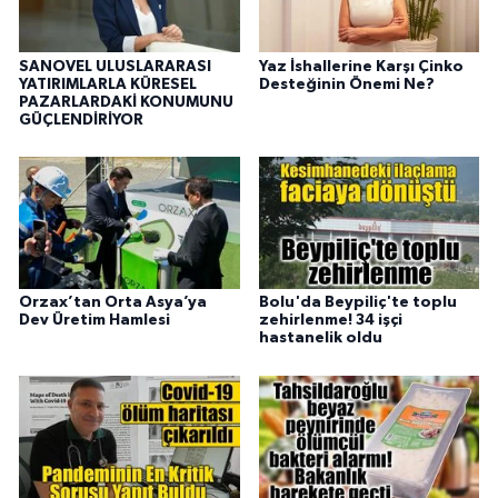
SANOVEL ULUSLARARASI
Yaz İshallerine Karşı Çinko
YATIRIMLARLA KÜRESEL
Desteğinin Önemi Ne?
PAZARLARDAKİ KONUMUNU
GÜÇLENDİRİYOR
Orzax’tan Orta Asya’ya
Bolu'da Beypiliç'te toplu
Dev Üretim Hamlesi
zehirlenme! 34 işçi
hastanelik oldu