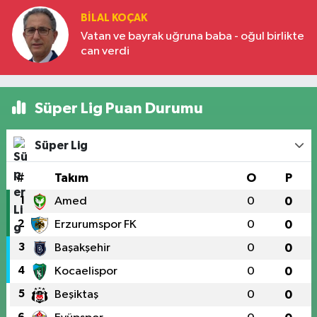
BILAL KOÇAK
Vatan ve bayrak uğruna baba - oğul birlikte
can verdi
Süper Lig Puan Durumu
Süper Lig
#
Takım
O
P
1
Amed
0
0
2
Erzurumspor FK
0
0
3
Başakşehir
0
0
4
Kocaelispor
0
0
5
Beşiktaş
0
0