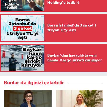
Holding'e tedbir!
Borsa İstanbul’da 3 şirket 1
trilyon TL’yi aştı
Baykar’dan havacılıkta yeni
hamle: Kargo şirketi kuruluyor
Bunlar da ilginizi çekebilir