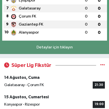
6
Eyüpspor
0
0
7
Galatasaray
0
0
8
Çorum FK
0
0
9
Gaziantep FK
0
0
10
Alanyaspor
0
0
Detaylar için tıklayın
Süper Lig Fikstür
14 Ağustos, Cuma
Galatasaray - Çorum FK
21:30
15 Ağustos, Cumartesi
Konyaspor - Rizespor
19:00