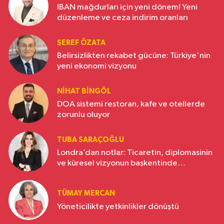
IBAN mağdurları için yeni dönem! Yeni
düzenleme ve ceza indirim oranları
ŞEREF ÖZATA
Belirsizlikten rekabet gücüne: Türkiye'nin
yeni ekonomi vizyonu
NIHAT BINGÖL
DOA sistemi restoran, kafe ve otellerde
zorunlu oluyor
TUBA SARAÇOĞLU
Londra’dan notlar: Ticaretin, diplomasinin
ve küresel vizyonun başkentinde
Türkiye’nin yükselen gücü
TÜMAY MERCAN
Yöneticilikte yetkinlikler dönüştü