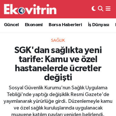
Güncel
Hava Durumu
Güncel
Ekonomi
Borsa Haberleri
İş Dünyası
Ekonomi
Trafik Durumu
SAĞLIK
Borsa Haberleri
Süper Lig Puan Durumu ve Fikstür
SGK'dan sağlıkta yeni
tarife: Kamu ve özel
İş Dünyası
Tüm Manşetler
hastanelerde ücretler
Lojistik
Son Dakika Haberleri
değişti
Otovitrin
Haber Arşivi
Sosyal Güvenlik Kurumu'nun Sağlık Uygulama
Tebliği'nde yaptığı değişiklik Resmi Gazete'de
Asayiş
yayımlanarak yürürlüğe girdi. Düzenlemeyle kamu
ve özel sağlık kuruluşlarında uygulanacak
Magazin
muayene katılım payları yeniden belirlendi.