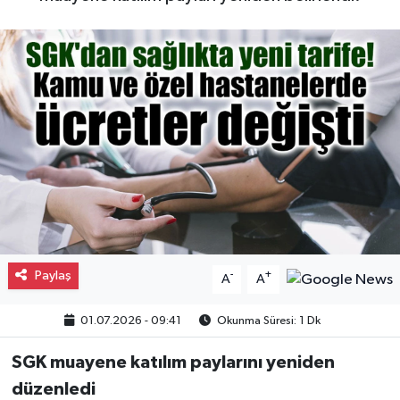
Gayrimenkul
Spor
Eğitim
Paylaş
-
+
A
A
01.07.2026 - 09:41
Okunma Süresi: 1 Dk
SGK muayene katılım paylarını yeniden
düzenledi