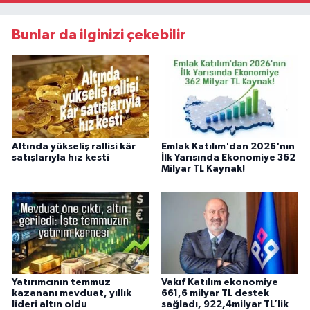
Bunlar da ilginizi çekebilir
Altında yükseliş rallisi kâr
Emlak Katılım'dan 2026'nın
satışlarıyla hız kesti
İlk Yarısında Ekonomiye 362
Milyar TL Kaynak!
Yatırımcının temmuz
Vakıf Katılım ekonomiye
kazananı mevduat, yıllık
661,6 milyar TL destek
lideri altın oldu
sağladı, 922,4milyar TL’lik