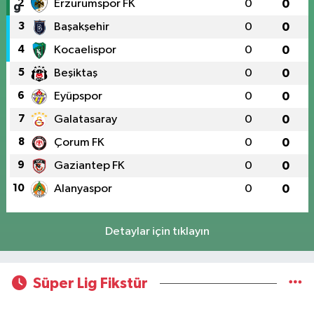
2
Erzurumspor FK
0
0
3
Başakşehir
0
0
4
Kocaelispor
0
0
5
Beşiktaş
0
0
6
Eyüpspor
0
0
7
Galatasaray
0
0
8
Çorum FK
0
0
9
Gaziantep FK
0
0
10
Alanyaspor
0
0
Detaylar için tıklayın
Süper Lig Fikstür