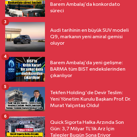
Barem Ambalaj’da konkordato
süreci
3
Audi tarihinin en büyük SUV modeli
Q9, markanın yeni amiral gemisi
oluyor
4
Barem Ambalaj’da yeni gelişme:
BARMA tüm BIST endekslerinden
çıkarılıyor
5
Tekfen Holding'de Devir Teslim:
Yeni Yönetim Kurulu Başkanı Prof. Dr.
Murat Yalçıntaş Oldu!
6
Quick Sigorta Halka Arzında Son
Gün: 3,7 Milyar TL’lik Arz İçin
Talepler Bugün Sona Eriyor