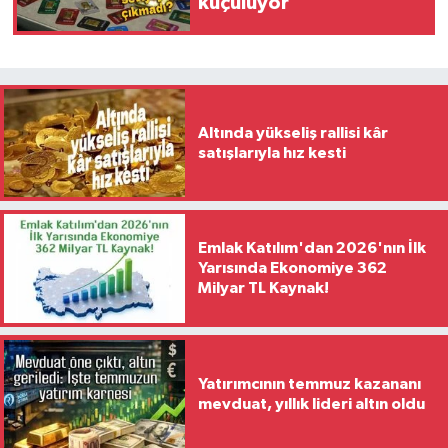
küçülüyor
Altında yükseliş rallisi kâr
satışlarıyla hız kesti
Emlak Katılım'dan 2026'nın İlk
Yarısında Ekonomiye 362
Milyar TL Kaynak!
Yatırımcının temmuz kazananı
mevduat, yıllık lideri altın oldu