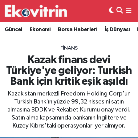
Güncel
Hava Durumu
Güncel
Ekonomi
Borsa Haberleri
İş Dünyası
Ekonomi
Trafik Durumu
FINANS
Borsa Haberleri
Süper Lig Puan Durumu ve Fikstür
Kazak finans devi
Türkiye'ye geliyor: Turkish
İş Dünyası
Tüm Manşetler
Bank için kritik eşik aşıldı
Lojistik
Son Dakika Haberleri
Kazakistan merkezli Freedom Holding Corp'un
Turkish Bank'ın yüzde 99,32 hissesini satın
Otovitrin
Haber Arşivi
almasına BDDK ve Rekabet Kurumu onay verdi.
Satın alma kapsamında bankanın İngiltere ve
Asayiş
Kuzey Kıbrıs'taki operasyonları yer almıyor.
Magazin