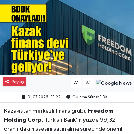
Gayrimenkul
Spor
Eğitim
Paylaş
-
+
A
A
01.07.2026 - 11:22
Okunma Süresi: 1 Dk
Kazakistan merkezli finans grubu
Freedom
Holding Corp
, Turkish Bank'ın yüzde 99,32
oranındaki hissesini satın alma sürecinde önemli