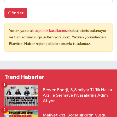
Gönder
Yorum yazarak
topluluk kurallarımızı
kabul etmiş bulunuyor
ve tüm sorumluluğu üstleniyorsunuz. Yazılan yorumlardan
Ekovitrin Haber hiçbir şekilde sorumlu tutulamaz.
Trend Haberler
1
Bewen Enerji, 3,8 milyar TL'lik Halka
Arz ile Sermaye Piyasalarına Adım
Atıyor
2
Maliyet krizi Borsa şirketini vurdu: