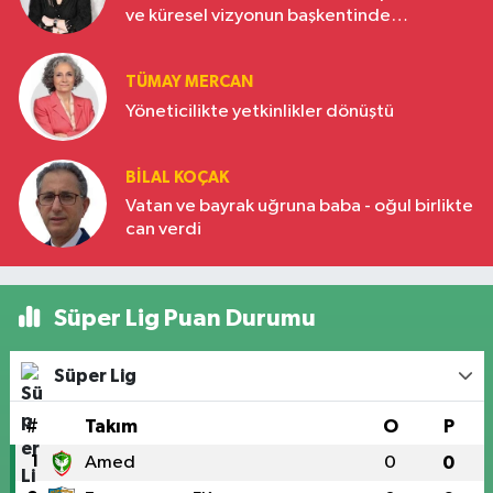
ve küresel vizyonun başkentinde
Türkiye’nin yükselen gücü
TÜMAY MERCAN
Yöneticilikte yetkinlikler dönüştü
BILAL KOÇAK
Vatan ve bayrak uğruna baba - oğul birlikte
can verdi
Süper Lig Puan Durumu
Süper Lig
#
Takım
O
P
1
Amed
0
0