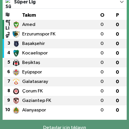
Süper Lig
#
Takım
O
P
1
Amed
0
0
2
Erzurumspor FK
0
0
3
Başakşehir
0
0
4
Kocaelispor
0
0
5
Beşiktaş
0
0
6
Eyüpspor
0
0
7
Galatasaray
0
0
8
Çorum FK
0
0
9
Gaziantep FK
0
0
10
Alanyaspor
0
0
Detaylar için tıklayın