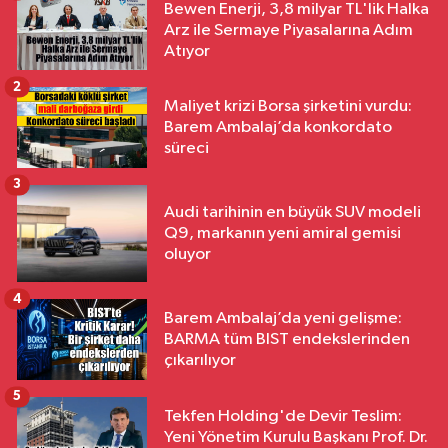
Bewen Enerji, 3,8 milyar TL'lik Halka
Arz ile Sermaye Piyasalarına Adım
Atıyor
2
Maliyet krizi Borsa şirketini vurdu:
Barem Ambalaj’da konkordato
süreci
3
Audi tarihinin en büyük SUV modeli
Q9, markanın yeni amiral gemisi
oluyor
4
Barem Ambalaj’da yeni gelişme:
BARMA tüm BIST endekslerinden
çıkarılıyor
5
Tekfen Holding'de Devir Teslim:
Yeni Yönetim Kurulu Başkanı Prof. Dr.