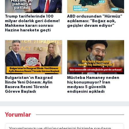
Trump tarifelerinde 100
ABD ordusundan "Hürmüz"
milyar dolarlık geri ödeme!
açıklaması: "Boğaz açık,
Mahkeme kararı sonrası
geçişler devam ediyor"
Hazine harekete geçti
Bulgaristan'ın Razgrad
Mücteba Hamaney neden
İlinde Yeni Dönem: Aylin
hiç konuşmuyor? İran
Baseva Resmi Törenle
medyası 5 güvenlik
Göreve Başladı
endişesini açıkladı
Yorumlar