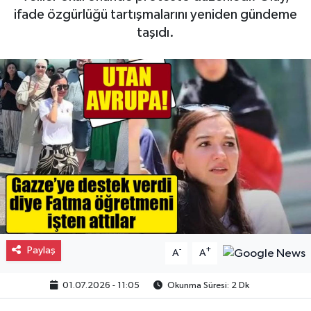
ifade özgürlüğü tartışmalarını yeniden gündeme
Gayrimenkul
taşıdı.
Spor
Eğitim
Paylaş
-
+
A
A
01.07.2026 - 11:05
Okunma Süresi: 2 Dk