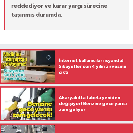
reddediyor ve karar yargı sürecine
taşınmış durumda.
İnternet kullanıcıları isyanda!
Şikayetler son 4 yılın zirvesine
çıktı
Akaryakıtta tabela yeniden
değişiyor! Benzine gece yarısı
zam geliyor