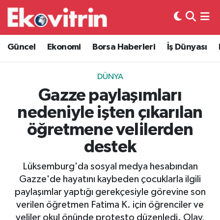
Güncel
Hava Durumu
Güncel
Ekonomi
Borsa Haberleri
İş Dünyası
Ekonomi
Trafik Durumu
DÜNYA
Borsa Haberleri
Süper Lig Puan Durumu ve Fikstür
Gazze paylaşımları
nedeniyle işten çıkarılan
İş Dünyası
Tüm Manşetler
öğretmene velilerden
Lojistik
Son Dakika Haberleri
destek
Otovitrin
Haber Arşivi
Lüksemburg'da sosyal medya hesabından
Gazze'de hayatını kaybeden çocuklarla ilgili
Asayiş
paylaşımlar yaptığı gerekçesiyle görevine son
verilen öğretmen Fatima K. için öğrenciler ve
Magazin
veliler okul önünde protesto düzenledi. Olay,