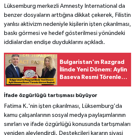
Lüksemburg merkezli Amnesty International da
benzer dosyaların arttığına dikkat çekerek, Filistin
yanlısı aktivizm nedeniyle kişilerin işten çıkarılması,
baskı görmesi ve hedef gösterilmesi yönündeki
iddialardan endişe duyduklarını açıkladı.
Bulgaristan'ın Razgrad
İlinde Yeni Dönem: Aylin
Baseva Resmi Törenle
Göreve Başladı
İfade özgürlüğü tartışması büyüyor
Fatima K.'nin işten çıkarılması, Lüksemburg'da
kamu çalışanlarının sosyal medya paylaşımlarının
sınırları ve ifade özgürlüğü konusunda tartışmaları
yeniden alevlendirdi. Destekçileri kararın siyasi