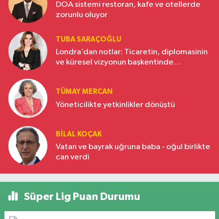
DOA sistemi restoran, kafe ve otellerde
zorunlu oluyor
TUBA SARAÇOĞLU
Londra’dan notlar: Ticaretin, diplomasinin
ve küresel vizyonun başkentinde
Türkiye’nin yükselen gücü
TÜMAY MERCAN
Yöneticilikte yetkinlikler dönüştü
BILAL KOÇAK
Vatan ve bayrak uğruna baba - oğul birlikte
can verdi
Süper Lig Puan Durumu