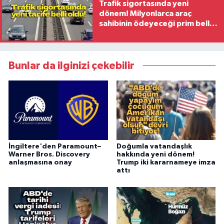
Trafik sigortasında yeni
dönem! Milyonlarca araç
sahibinin ödeyeceği prim belli
oldu
Bunlar da ilginizi çekebilir
İngiltere'den Paramount–
Doğumla vatandaşlık
Warner Bros. Discovery
hakkında yeni dönem!
anlaşmasına onay
Trump iki kararnameye imza
attı