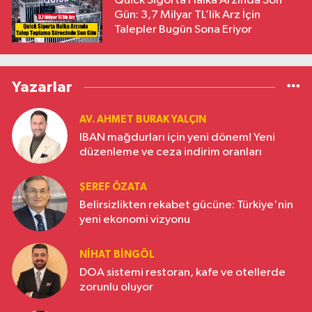
Quick Sigorta Halka Arzında Son
Gün: 3,7 Milyar TL’lik Arz İçin
Talepler Bugün Sona Eriyor
Yazarlar
AV. AHMET BURAK YALÇIN
IBAN mağdurları için yeni dönem! Yeni
düzenleme ve ceza indirim oranları
ŞEREF ÖZATA
Belirsizlikten rekabet gücüne: Türkiye'nin
yeni ekonomi vizyonu
NIHAT BINGÖL
DOA sistemi restoran, kafe ve otellerde
zorunlu oluyor