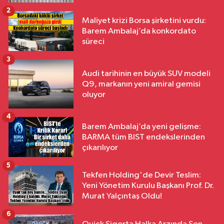
2
Maliyet krizi Borsa şirketini vurdu:
Barem Ambalaj’da konkordato
süreci
3
Audi tarihinin en büyük SUV modeli
Q9, markanın yeni amiral gemisi
oluyor
4
Barem Ambalaj’da yeni gelişme:
BARMA tüm BIST endekslerinden
çıkarılıyor
5
Tekfen Holding'de Devir Teslim:
Yeni Yönetim Kurulu Başkanı Prof. Dr.
Murat Yalçıntaş Oldu!
6