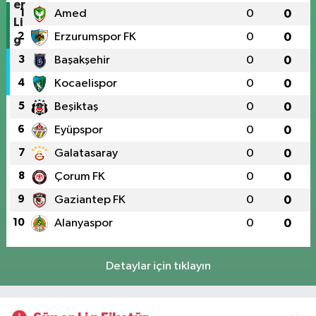
1
Amed
0
0
2
Erzurumspor FK
0
0
3
Başakşehir
0
0
4
Kocaelispor
0
0
5
Beşiktaş
0
0
6
Eyüpspor
0
0
7
Galatasaray
0
0
8
Çorum FK
0
0
9
Gaziantep FK
0
0
10
Alanyaspor
0
0
Detaylar için tıklayın