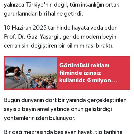
yalnızca Türkiye'nin değil, tüm insanlığın ortak
gururlarından biri haline getirdi.
10 Haziran 2025 tarihinde hayata veda eden
Prof. Dr. Gazi Yaşargil, geride modern beyin
cerrahisini değiştiren bir bilim mirası bıraktı.
Görüntüsü reklam
filminde izinsiz
kullanıldı: 6 milyon
TL'lik tazminat davası
açtı
Bugün dünyanın dört bir yanında gerçekleştirilen
sayısız beyin ameliyatında onun geliştirdiği
yöntemlerin izleri bulunuyor.
Bir dağ mezrasında başlayan hayat, tıp tarihine