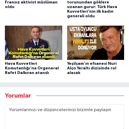
Fransız aktivist müslüman
torunundan göklere
oldu
uzanan gurur: Türk Hava
Kuvvetleri’nin ilk kadın
generali oldu
Hava Kuvvetleri
Yeşilçam’ın efsanesi Nuri
Komutanlığı'na Orgeneral
Alço Yeraltı dizisinde rol
Rafet Dalkıran atandı
alacak
Yorumlar