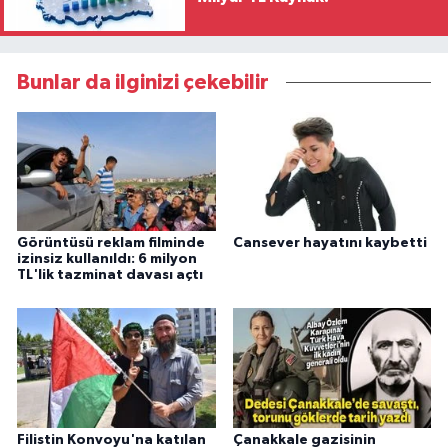
Bunlar da ilginizi çekebilir
Görüntüsü reklam filminde
Cansever hayatını kaybetti
izinsiz kullanıldı: 6 milyon
TL'lik tazminat davası açtı
Filistin Konvoyu'na katılan
Çanakkale gazisinin