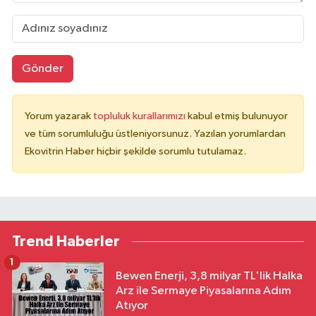
Gönder
Yorum yazarak
topluluk kurallarımızı
kabul etmiş bulunuyor
ve tüm sorumluluğu üstleniyorsunuz. Yazılan yorumlardan
Ekovitrin Haber hiçbir şekilde sorumlu tutulamaz.
Trend Haberler
1
Bewen Enerji, 3,8 milyar TL'lik Halka
Arz ile Sermaye Piyasalarına Adım
Atıyor