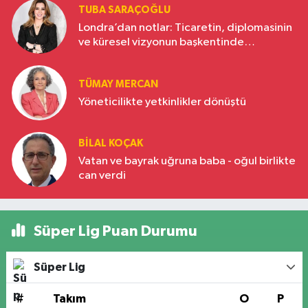
TUBA SARAÇOĞLU
Londra’dan notlar: Ticaretin, diplomasinin
ve küresel vizyonun başkentinde
Türkiye’nin yükselen gücü
TÜMAY MERCAN
Yöneticilikte yetkinlikler dönüştü
BILAL KOÇAK
Vatan ve bayrak uğruna baba - oğul birlikte
can verdi
Süper Lig Puan Durumu
Süper Lig
#
Takım
O
P