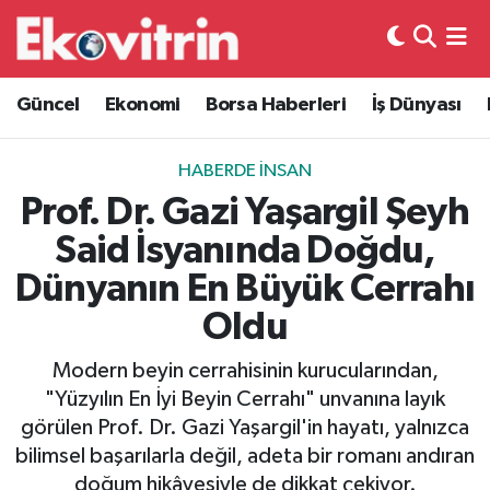
Güncel
Hava Durumu
Güncel
Ekonomi
Borsa Haberleri
İş Dünyası
Ekonomi
Trafik Durumu
HABERDE İNSAN
Borsa Haberleri
Süper Lig Puan Durumu ve Fikstür
Prof. Dr. Gazi Yaşargil Şeyh
Said İsyanında Doğdu,
İş Dünyası
Tüm Manşetler
Dünyanın En Büyük Cerrahı
Lojistik
Son Dakika Haberleri
Oldu
Otovitrin
Haber Arşivi
Modern beyin cerrahisinin kurucularından,
"Yüzyılın En İyi Beyin Cerrahı" unvanına layık
Asayiş
görülen Prof. Dr. Gazi Yaşargil'in hayatı, yalnızca
bilimsel başarılarla değil, adeta bir romanı andıran
Magazin
doğum hikâyesiyle de dikkat çekiyor.