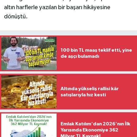
altın harflerle yazılan bir başarı hikâyesine
dönüştü.
100 bin TL maaş teklif etti, yine
de aşçı bulamadı
Altında yükseliş rallisi kâr
satışlarıyla hız kesti
Emlak Katılım'dan 2026'nın İlk
Yarısında Ekonomiye 362
Milyar TL Kaynak!