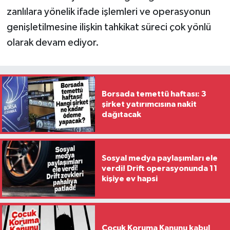
zanlılara yönelik ifade işlemleri ve operasyonun
genişletilmesine ilişkin tahkikat süreci çok yönlü
olarak devam ediyor.
Borsada temettü haftası: 3
şirket yatırımcısına nakit
dağıtacak
Sosyal medya paylaşımları ele
verdi! Drift operasyonunda 11
kişiye ev hapsi
Çocuk Koruma Kanunu kabul