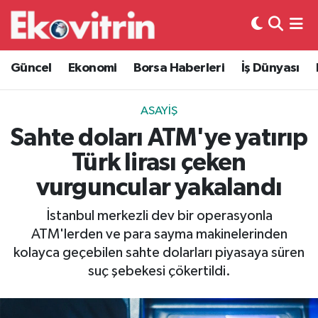
Güncel
Hava Durumu
Güncel
Ekonomi
Borsa Haberleri
İş Dünyası
Ekonomi
Trafik Durumu
ASAYIŞ
Borsa Haberleri
Süper Lig Puan Durumu ve Fikstür
Sahte doları ATM'ye yatırıp
Türk lirası çeken
İş Dünyası
Tüm Manşetler
vurguncular yakalandı
Lojistik
Son Dakika Haberleri
İstanbul merkezli dev bir operasyonla
ATM'lerden ve para sayma makinelerinden
Otovitrin
Haber Arşivi
kolayca geçebilen sahte dolarları piyasaya süren
suç şebekesi çökertildi.
Asayiş
Magazin