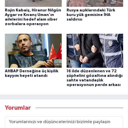
Rojin Kabaiş, Hiranur Nilgün
Rusya açıklarındaki Türk
Aygar ve Kıvanç Uman'ın
kuru yük gemisine İHA
ailelerini hedef alam siber
saldırısı
zorbalara operasyon
AHBAP Derneğine üç kişilik
16 ilde düzenlenen ve 72
kayyım heyeti atandı
şüphelini gözaltına alındığı
sahte vatandaşlık
operasyonun perde arkası
Yorumlar