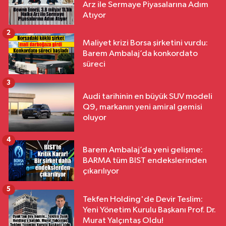
Arz ile Sermaye Piyasalarına Adım
Atıyor
2
Maliyet krizi Borsa şirketini vurdu:
Barem Ambalaj’da konkordato
süreci
3
Audi tarihinin en büyük SUV modeli
Q9, markanın yeni amiral gemisi
oluyor
4
Barem Ambalaj’da yeni gelişme:
BARMA tüm BIST endekslerinden
çıkarılıyor
5
Tekfen Holding'de Devir Teslim:
Yeni Yönetim Kurulu Başkanı Prof. Dr.
Murat Yalçıntaş Oldu!