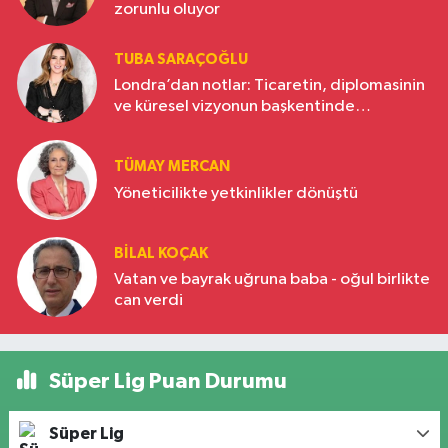
zorunlu oluyor
TUBA SARAÇOĞLU
Londra’dan notlar: Ticaretin, diplomasinin
ve küresel vizyonun başkentinde
Türkiye’nin yükselen gücü
TÜMAY MERCAN
Yöneticilikte yetkinlikler dönüştü
BILAL KOÇAK
Vatan ve bayrak uğruna baba - oğul birlikte
can verdi
Süper Lig Puan Durumu
Süper Lig