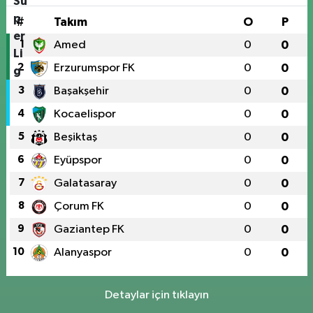
#
Takım
O
P
1
Amed
0
0
2
Erzurumspor FK
0
0
3
Başakşehir
0
0
4
Kocaelispor
0
0
5
Beşiktaş
0
0
6
Eyüpspor
0
0
7
Galatasaray
0
0
8
Çorum FK
0
0
9
Gaziantep FK
0
0
10
Alanyaspor
0
0
Detaylar için tıklayın