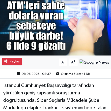
Gayrimenkul
Spor
Eğitim
Paylaş
-
+
A
A
08.06.2026 - 08:37
Okunma Süresi: 1 Dk
İstanbul Cumhuriyet Başsavcılığı tarafından
yürütülen geniş kapsamlı soruşturma
doğrultusunda, Siber Suçlarla Mücadele Şube
Müdürlüğü ekipleri bankacılık sistemini hedef alan