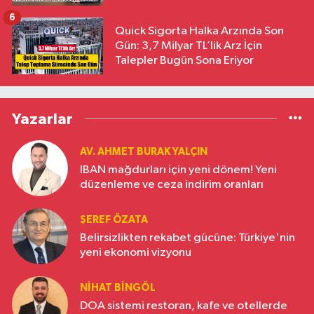
6
Quick Sigorta Halka Arzında Son
Gün: 3,7 Milyar TL’lik Arz İçin
Talepler Bugün Sona Eriyor
Yazarlar
AV. AHMET BURAK YALÇIN
IBAN mağdurları için yeni dönem! Yeni
düzenleme ve ceza indirim oranları
ŞEREF ÖZATA
Belirsizlikten rekabet gücüne: Türkiye'nin
yeni ekonomi vizyonu
NIHAT BINGÖL
DOA sistemi restoran, kafe ve otellerde