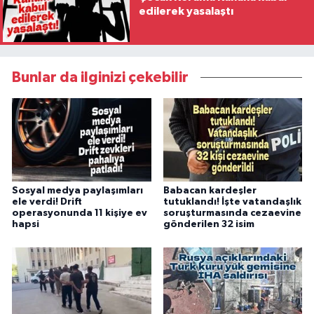
edilerek yasalaştı
Bunlar da ilginizi çekebilir
Sosyal medya paylaşımları
Babacan kardeşler
ele verdi! Drift
tutuklandı! İşte vatandaşlık
operasyonunda 11 kişiye ev
soruşturmasında cezaevine
hapsi
gönderilen 32 isim