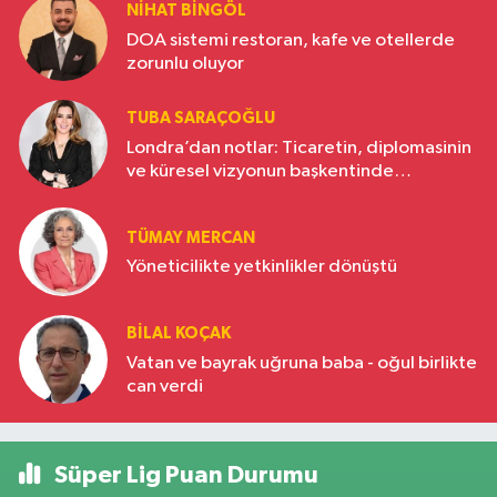
NIHAT BINGÖL
DOA sistemi restoran, kafe ve otellerde
zorunlu oluyor
TUBA SARAÇOĞLU
Londra’dan notlar: Ticaretin, diplomasinin
ve küresel vizyonun başkentinde
Türkiye’nin yükselen gücü
TÜMAY MERCAN
Yöneticilikte yetkinlikler dönüştü
BILAL KOÇAK
Vatan ve bayrak uğruna baba - oğul birlikte
can verdi
Süper Lig Puan Durumu