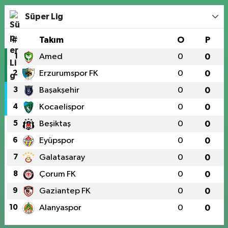
Süper Lig
#
Takım
O
P
1
Amed
0
0
2
Erzurumspor FK
0
0
3
Başakşehir
0
0
4
Kocaelispor
0
0
5
Beşiktaş
0
0
6
Eyüpspor
0
0
7
Galatasaray
0
0
8
Çorum FK
0
0
9
Gaziantep FK
0
0
10
Alanyaspor
0
0