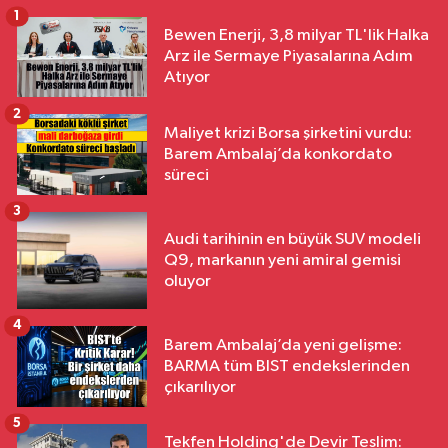
1
Bewen Enerji, 3,8 milyar TL'lik Halka
Arz ile Sermaye Piyasalarına Adım
Atıyor
2
Maliyet krizi Borsa şirketini vurdu:
Barem Ambalaj’da konkordato
süreci
3
Audi tarihinin en büyük SUV modeli
Q9, markanın yeni amiral gemisi
oluyor
4
Barem Ambalaj’da yeni gelişme:
BARMA tüm BIST endekslerinden
çıkarılıyor
5
Tekfen Holding'de Devir Teslim: