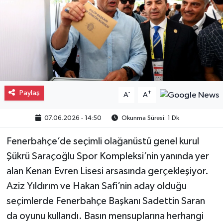
Gayrimenkul
Spor
Eğitim
Paylaş
-
+
A
A
07.06.2026 - 14:50
Okunma Süresi: 1 Dk
Fenerbahçe’de seçimli olağanüstü genel kurul
Şükrü Saraçoğlu Spor Kompleksi’nin yanında yer
alan Kenan Evren Lisesi arsasında gerçekleşiyor.
Aziz Yıldırım ve Hakan Safi’nin aday olduğu
seçimlerde Fenerbahçe Başkanı Sadettin Saran
da oyunu kullandı. Basın mensuplarına herhangi