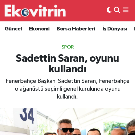
Güncel
Hava Durumu
Güncel
Ekonomi
Borsa Haberleri
İş Dünyası
Ekonomi
Trafik Durumu
SPOR
Borsa Haberleri
Süper Lig Puan Durumu ve Fikstür
Sadettin Saran, oyunu
kullandı
İş Dünyası
Tüm Manşetler
Fenerbahçe Başkanı Sadettin Saran, Fenerbahçe
Lojistik
Son Dakika Haberleri
olağanüstü seçimli genel kurulunda oyunu
kullandı.
Otovitrin
Haber Arşivi
Asayiş
Magazin