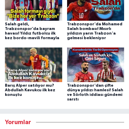
Salah geldi,
Trabzonspor'da Mohamed
Trabzonspor’da bayram
Salah bombası! Mısırlı
havası! Yıldız futbolcu ilk
yıldızın yarın Trabzon'a
kez bordo-mavili formayla
gelmesi bekleniyor
Barış Alper satılıyor mu?
Trabzonspor'dan çifte
Abdullah Kavukcu ilk kez
dünya yıldızı hamlesi! Salah
konuştu
ve Sörloth iddiası gündemi
sarstı
Yorumlar