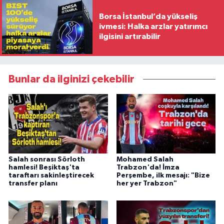
Borsa İstanbul’da yükseliş
ivmesi: Halka arzlar yatırımcı
ilgisini artırabilir
Bunlar da ilginizi çekebilir
Salah sonrası Sörloth
Mohamed Salah
hamlesi! Beşiktaş'ta
Trabzon'da! İmza
taraftarı sakinleştirecek
Perşembe, ilk mesajı: "Bize
transfer planı
her yer Trabzon"