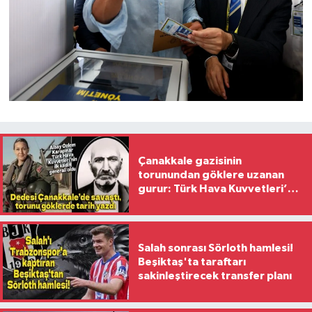
Çanakkale gazisinin
torunundan göklere uzanan
gurur: Türk Hava Kuvvetleri’nin
ilk kadın generali oldu
Salah sonrası Sörloth hamlesi!
Beşiktaş'ta taraftarı
sakinleştirecek transfer planı