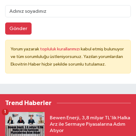
Gönder
Yorum yazarak
topluluk kurallarımızı
kabul etmiş bulunuyor
ve tüm sorumluluğu üstleniyorsunuz. Yazılan yorumlardan
Ekovitrin Haber hiçbir şekilde sorumlu tutulamaz.
Trend Haberler
1
Bewen Enerji, 3,8 milyar TL'lik Halka
Arz ile Sermaye Piyasalarına Adım
Atıyor