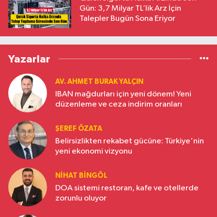
Gün: 3,7 Milyar TL’lik Arz İçin
Talepler Bugün Sona Eriyor
Yazarlar
AV. AHMET BURAK YALÇIN
IBAN mağdurları için yeni dönem! Yeni
düzenleme ve ceza indirim oranları
ŞEREF ÖZATA
Belirsizlikten rekabet gücüne: Türkiye'nin
yeni ekonomi vizyonu
NIHAT BINGÖL
DOA sistemi restoran, kafe ve otellerde
zorunlu oluyor