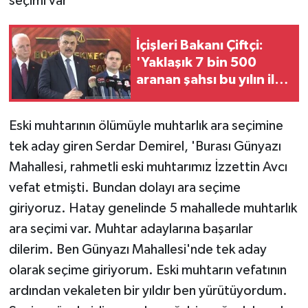
seçimi var'
İçişleri Bakanı Çiftçi:
'Yaklaşık 7 bin 500
aranan şahsı bu yılın ilk
7 yılında yakalamış
durumdayız'
Eski muhtarının ölümüyle muhtarlık ara seçimine
tek aday giren Serdar Demirel, 'Burası Günyazı
Mahallesi, rahmetli eski muhtarımız İzzettin Avcı
vefat etmişti. Bundan dolayı ara seçime
giriyoruz. Hatay genelinde 5 mahallede muhtarlık
ara seçimi var. Muhtar adaylarına başarılar
dilerim. Ben Günyazı Mahallesi'nde tek aday
olarak seçime giriyorum. Eski muhtarın vefatının
ardından vekaleten bir yıldır ben yürütüyordum.