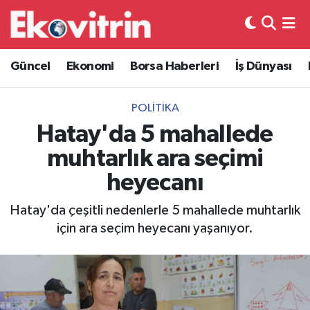
Güncel
Hava Durumu
Güncel
Ekonomi
Borsa Haberleri
İş Dünyası
Ekonomi
Trafik Durumu
POLITIKA
Borsa Haberleri
Süper Lig Puan Durumu ve Fikstür
Hatay'da 5 mahallede
muhtarlık ara seçimi
İş Dünyası
Tüm Manşetler
heyecanı
Lojistik
Son Dakika Haberleri
Hatay'da çeşitli nedenlerle 5 mahallede muhtarlık
için ara seçim heyecanı yaşanıyor.
Otovitrin
Haber Arşivi
Asayiş
Magazin