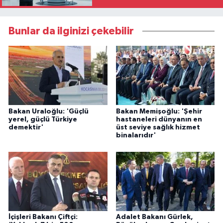
Bunlar da ilginizi çekebilir
Bakan Uraloğlu: 'Güçlü
Bakan Memişoğlu: 'Şehir
yerel, güçlü Türkiye
hastaneleri dünyanın en
demektir'
üst seviye sağlık hizmet
binalarıdır'
İçişleri Bakanı Çiftçi:
Adalet Bakanı Gürlek,