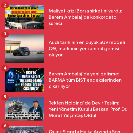
2
Maliyet krizi Borsa şirketini vurdu:
Barem Ambalaj’da konkordato
süreci
3
Audi tarihinin en büyük SUV modeli
Q9, markanın yeni amiral gemisi
oluyor
4
Barem Ambalaj’da yeni gelişme:
BARMA tüm BIST endekslerinden
çıkarılıyor
5
Tekfen Holding'de Devir Teslim:
Yeni Yönetim Kurulu Başkanı Prof. Dr.
Murat Yalçıntaş Oldu!
6
Quick Sigorta Halka Arzında Son