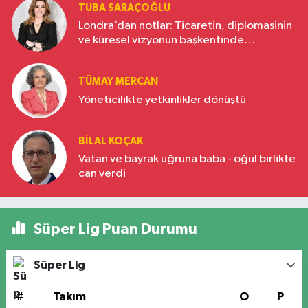
TUBA SARAÇOĞLU
Londra’dan notlar: Ticaretin, diplomasinin
ve küresel vizyonun başkentinde
Türkiye’nin yükselen gücü
TÜMAY MERCAN
Yöneticilikte yetkinlikler dönüştü
BILAL KOÇAK
Vatan ve bayrak uğruna baba - oğul birlikte
can verdi
Süper Lig Puan Durumu
Süper Lig
#
Takım
O
P