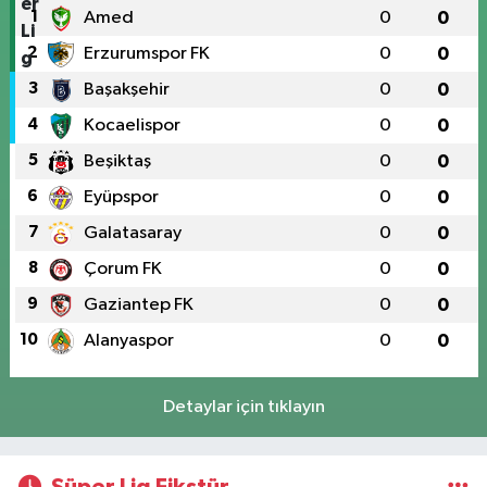
1
Amed
0
0
2
Erzurumspor FK
0
0
3
Başakşehir
0
0
4
Kocaelispor
0
0
5
Beşiktaş
0
0
6
Eyüpspor
0
0
7
Galatasaray
0
0
8
Çorum FK
0
0
9
Gaziantep FK
0
0
10
Alanyaspor
0
0
Detaylar için tıklayın