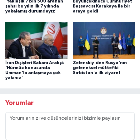
'Yaklaşık 7 bin 500 aranan
Büyükçekmece Cumhuriyet
şahsı bu yılın ilk 7 yılında
Başsavcısı Karakaya ile bir
yakalamış durumdayız'
araya geldi
İran Dışişleri Bakanı Arakçi:
Zelenskiy'den Rusya'nın
'Hürmüz konusunda
geleneksel müttefiki
Umman'la anlaşmaya çok
Sırbistan'a ilk ziyaret
yakınız'
Yorumlar