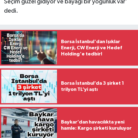
Seçim güzel gidiyor ve bayağı bir yoğunluk var'
dedi.
Borsa İstanbul'dan Işıklar
Enerji, CW Enerji ve Hedef
Holding'e tedbir!
Borsa İstanbul’da 3 şirket 1
trilyon TL’yi aştı
Baykar’dan havacılıkta yeni
hamle: Kargo şirketi kuruluyor