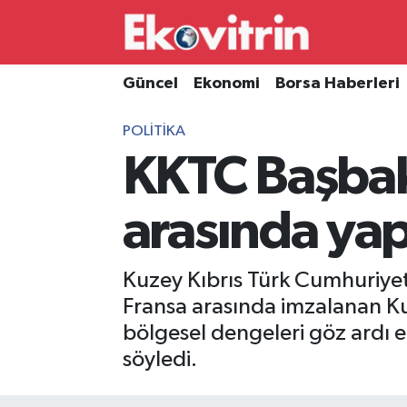
Güncel
Hava Durumu
Güncel
Ekonomi
Borsa Haberleri
Ekonomi
Trafik Durumu
POLITIKA
KKTC Başbak
Borsa Haberleri
Süper Lig Puan Durumu ve Fikstür
İş Dünyası
Tüm Manşetler
arasında yap
Lojistik
Son Dakika Haberleri
Kuzey Kıbrıs Türk Cumhuriyet
Otovitrin
Haber Arşivi
Fransa arasında imzalanan Ku
bölgesel dengeleri göz ardı et
Asayiş
söyledi.
Magazin