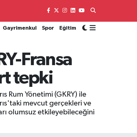
Gayrimenkul
Spor
Eğitim
RY-Fransa
t tepki
ıs Rum Yönetimi (GKRY) ile
ıs'taki mevcut gerçekleri ve
arı olumsuz etkileyebileceğini