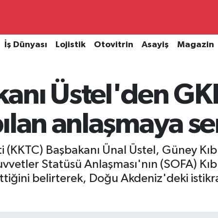
İş Dünyası
Lojistik
Otovitrin
Asayiş
Magazin
anı Üstel'den GK
ılan anlaşmaya ser
i (KKTC) Başbakanı Ünal Üstel, Güney Kıbr
vvetler Statüsü Anlaşması'nın (SOFA) Kıbr
tiğini belirterek, Doğu Akdeniz'deki istikr