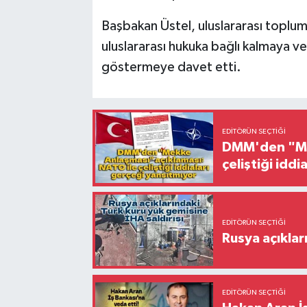
Başbakan Üstel, uluslararası toplumu
uluslararası hukuka bağlı kalmaya ve
göstermeye davet etti.
EDITÖRÜN SEÇTIĞI
DMM'den "Mek
çeliştiği idd
EDITÖRÜN SEÇTIĞI
Rusya açıklar
EDITÖRÜN SEÇTIĞI