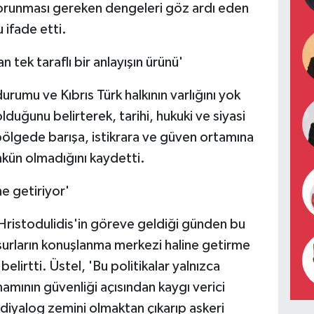
 korunması gereken dengeleri göz ardı eden
 ifade etti.
an tek taraflı bir anlayışın ürünü'
rumu ve Kıbrıs Türk halkının varlığını yok
olduğunu belirterek, tarihi, hukuki ve siyasi
ölgede barışa, istikrara ve güven ortamına
mkün olmadığını kaydetti.
ne getiriyor'
Hristodulidis'in göreve geldiği günden bu
surların konuşlanma merkezi haline getirme
elirtti. Üstel, 'Bu politikalar yalnızca
amının güvenliği açısından kaygı verici
ve diyalog zemini olmaktan çıkarıp askeri