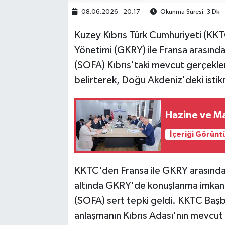
08.06.2026 - 20:17
Okunma Süresi: 3 Dk
Kuzey Kıbrıs Türk Cumhuriyeti (KKT
Yönetimi (GKRY) ile Fransa arasınd
(SOFA) Kıbrıs'taki mevcut gerçekler
belirterek, Doğu Akdeniz'deki istikr
Hazine ve Ma
İçeriği Görünt
KKTC'den Fransa ile GKRY arasında i
altında GKRY'de konuşlanma imkanı
(SOFA) sert tepki geldi. KKTC Başba
anlaşmanın Kıbrıs Adası'nın mevcut 