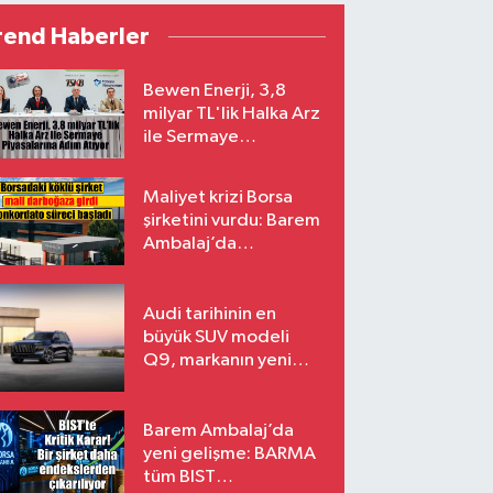
rend Haberler
Bewen Enerji, 3,8
milyar TL'lik Halka Arz
ile Sermaye
Piyasalarına Adım
Atıyor
Maliyet krizi Borsa
şirketini vurdu: Barem
Ambalaj’da
konkordato süreci
Audi tarihinin en
büyük SUV modeli
Q9, markanın yeni
amiral gemisi oluyor
Barem Ambalaj’da
yeni gelişme: BARMA
tüm BIST