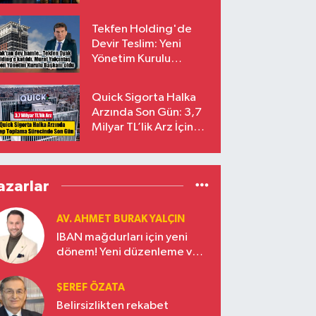
endekslerinden
çıkarılıyor
Tekfen Holding'de
Devir Teslim: Yeni
Yönetim Kurulu
Başkanı Prof. Dr. Murat
Yalçıntaş Oldu!
Quick Sigorta Halka
Arzında Son Gün: 3,7
Milyar TL’lik Arz İçin
Talepler Bugün Sona
Eriyor
azarlar
AV. AHMET BURAK YALÇIN
IBAN mağdurları için yeni
dönem! Yeni düzenleme ve
ceza indirim oranları
ŞEREF ÖZATA
Belirsizlikten rekabet