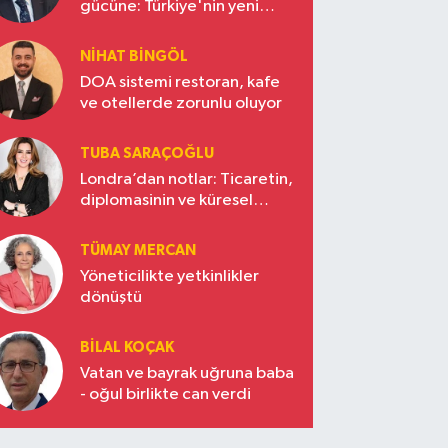
gücüne: Türkiye'nin yeni
ekonomi vizyonu
NIHAT BINGÖL
DOA sistemi restoran, kafe
ve otellerde zorunlu oluyor
TUBA SARAÇOĞLU
Londra’dan notlar: Ticaretin,
diplomasinin ve küresel
vizyonun başkentinde
Türkiye’nin yükselen gücü
TÜMAY MERCAN
Yöneticilikte yetkinlikler
dönüştü
BILAL KOÇAK
Vatan ve bayrak uğruna baba
- oğul birlikte can verdi