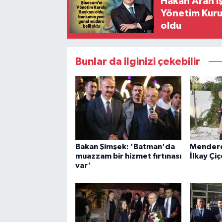
Hakan Aran İş
Yönetim Kurul
oldu
Bunlar da ilginizi çekebilir
Bakan Şimşek: 'Batman'da
Mendere
muazzam bir hizmet fırtınası
İlkay Çi
var'