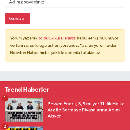
Gönder
Yorum yazarak
topluluk kurallarımızı
kabul etmiş bulunuyor
ve tüm sorumluluğu üstleniyorsunuz. Yazılan yorumlardan
Ekovitrin Haber hiçbir şekilde sorumlu tutulamaz.
Trend Haberler
1
Bewen Enerji, 3,8 milyar TL'lik Halka
Arz ile Sermaye Piyasalarına Adım
Atıyor
2