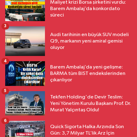
Maliyet krizi Borsa şirketini vurdu:
Barem Ambalaj’da konkordato
süreci
3
Audi tarihinin en büyük SUV modeli
Q9, markanın yeni amiral gemisi
oluyor
4
Barem Ambalaj’da yeni gelişme:
BARMA tüm BIST endekslerinden
çıkarılıyor
5
Tekfen Holding'de Devir Teslim:
Yeni Yönetim Kurulu Başkanı Prof. Dr.
Murat Yalçıntaş Oldu!
6
Quick Sigorta Halka Arzında Son
Gün: 3,7 Milyar TL’lik Arz İçin