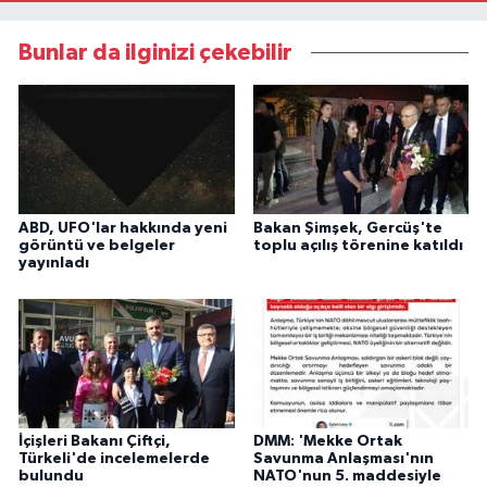
Bunlar da ilginizi çekebilir
ABD, UFO'lar hakkında yeni
Bakan Şimşek, Gercüş'te
görüntü ve belgeler
toplu açılış törenine katıldı
yayınladı
İçişleri Bakanı Çiftçi,
DMM: 'Mekke Ortak
Türkeli'de incelemelerde
Savunma Anlaşması'nın
bulundu
NATO'nun 5. maddesiyle