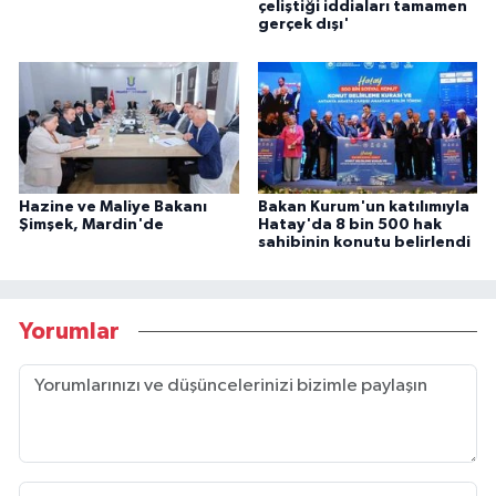
çeliştiği iddiaları tamamen
gerçek dışı'
Hazine ve Maliye Bakanı
Bakan Kurum'un katılımıyla
Şimşek, Mardin'de
Hatay'da 8 bin 500 hak
sahibinin konutu belirlendi
Yorumlar