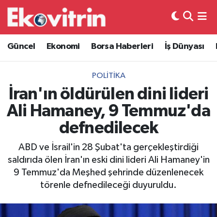
Güncel
Hava Durumu
Güncel
Ekonomi
Borsa Haberleri
İş Dünyası
Ekonomi
Trafik Durumu
POLITIKA
Borsa Haberleri
Süper Lig Puan Durumu ve Fikstür
İran'ın öldürülen dini lideri
Ali Hamaney, 9 Temmuz'da
İş Dünyası
Tüm Manşetler
defnedilecek
Lojistik
Son Dakika Haberleri
ABD ve İsrail'in 28 Şubat'ta gerçekleştirdiği
saldırıda ölen İran'ın eski dini lideri Ali Hamaney'in
Otovitrin
Haber Arşivi
9 Temmuz'da Meşhed şehrinde düzenlenecek
törenle defnedileceği duyuruldu.
Asayiş
Magazin