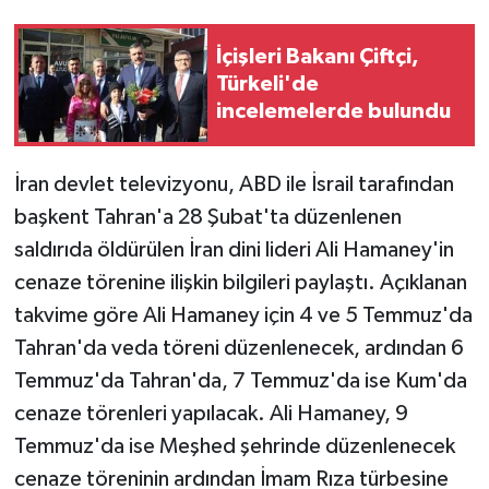
İçişleri Bakanı Çiftçi,
Türkeli'de
incelemelerde bulundu
İran devlet televizyonu, ABD ile İsrail tarafından
başkent Tahran'a 28 Şubat'ta düzenlenen
saldırıda öldürülen İran dini lideri Ali Hamaney'in
cenaze törenine ilişkin bilgileri paylaştı. Açıklanan
takvime göre Ali Hamaney için 4 ve 5 Temmuz'da
Tahran'da veda töreni düzenlenecek, ardından 6
Temmuz'da Tahran'da, 7 Temmuz'da ise Kum'da
cenaze törenleri yapılacak. Ali Hamaney, 9
Temmuz'da ise Meşhed şehrinde düzenlenecek
cenaze töreninin ardından İmam Rıza türbesine