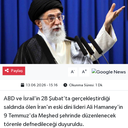
Gayrimenkul
Spor
Eğitim
Paylaş
-
+
A
A
13.06.2026 - 15:16
Okunma Süresi: 1 Dk
ABD ve İsrail'in 28 Şubat'ta gerçekleştirdiği
saldırıda ölen İran'ın eski dini lideri Ali Hamaney'in
9 Temmuz'da Meşhed şehrinde düzenlenecek
törenle defnedileceği duyuruldu.