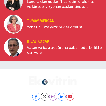
Londra’dan notlar: Ticaretin, diplomasinin
ve küresel vizyonun başkentinde
Türkiye’nin yükselen gücü
TÜMAY MERCAN
Yöneticilikte yetkinlikler dönüştü
BILAL KOÇAK
Vatan ve bayrak uğruna baba - oğul birlikte
can verdi