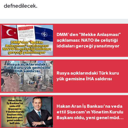
defnedilecek.
DMM'den "Mekke Anlaşması"
açıklaması: NATO ile çeliştiği
iddiaları gerçeği yansıtmıyor
Rusya açıklarındaki Türk kuru
yük gemisine İHA saldırısı
Hakan Aran İş Bankası'na veda
etti! Şişecam'ın Yönetim Kurulu
Başkanı oldu, yeni genel müdür
belli oldu