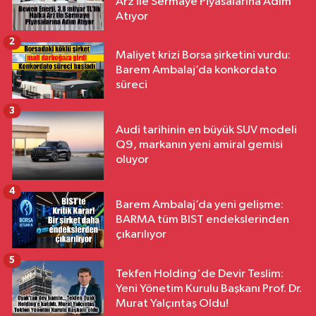
Arz ile Sermaye Piyasalarına Adım
Atıyor
2
Maliyet krizi Borsa şirketini vurdu:
Barem Ambalaj’da konkordato
süreci
3
Audi tarihinin en büyük SUV modeli
Q9, markanın yeni amiral gemisi
oluyor
4
Barem Ambalaj’da yeni gelişme:
BARMA tüm BIST endekslerinden
çıkarılıyor
5
Tekfen Holding'de Devir Teslim:
Yeni Yönetim Kurulu Başkanı Prof. Dr.
Murat Yalçıntaş Oldu!