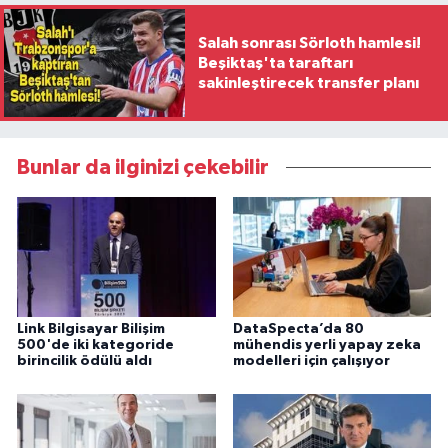
Salah sonrası Sörloth hamlesi!
Beşiktaş'ta taraftarı
sakinleştirecek transfer planı
Bunlar da ilginizi çekebilir
Link Bilgisayar Bilişim
DataSpecta’da 80
500'de iki kategoride
mühendis yerli yapay zeka
birincilik ödülü aldı
modelleri için çalışıyor