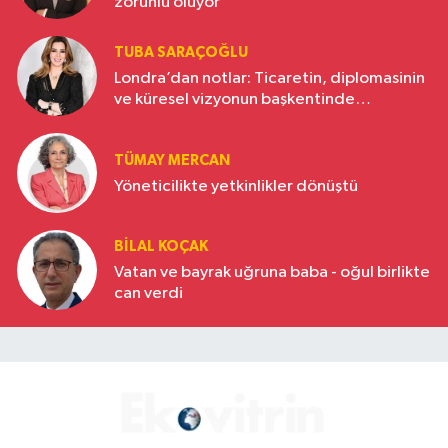
zorunlu oluyor
TUBA SARAÇOĞLU
Londra’dan notlar: Ticaretin, diplomasinin
ve küresel vizyonun başkentinde
Türkiye’nin yükselen gücü
TÜMAY MERCAN
Yöneticilikte yetkinlikler dönüştü
BILAL KOÇAK
Vatan ve bayrak uğruna baba - oğul birlikte
can verdi