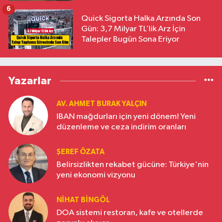
6
Quick Sigorta Halka Arzında Son
Gün: 3,7 Milyar TL’lik Arz İçin
Talepler Bugün Sona Eriyor
Yazarlar
AV. AHMET BURAK YALÇIN
IBAN mağdurları için yeni dönem! Yeni
düzenleme ve ceza indirim oranları
ŞEREF ÖZATA
Belirsizlikten rekabet gücüne: Türkiye'nin
yeni ekonomi vizyonu
NIHAT BINGÖL
DOA sistemi restoran, kafe ve otellerde