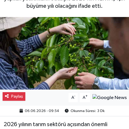
büyüme yılı olacağını ifade etti.
Gayrimenkul
Spor
Eğitim
Paylaş
-
+
A
A
06.06.2026 - 09:54
Okunma Süresi: 3 Dk
2026 yılının tarım sektörü açısından önemli