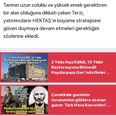
Tarımın uzun soluklu ve yüksek emek gerektiren
bir alan olduğuna dikkati çeken Terzi,
yatırımcıların HEKTAŞ’ın büyüme stratejisine
güven duymaya devam etmeleri gerektiğini
sözlerine ekledi.
2 Yılda İnşa Edildi, 10 Yıldır
Restorasyonu Bitmedi!
Haydarpaşa Garı'nda Neler
Yaşanıyor?
Çanakkale gazisinin
torunundan göklere uzanan
gurur: Türk Hava Kuvvetleri’nin
ilk kadın generali oldu