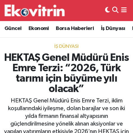
Güncel
Hava Durumu
Güncel
Ekonomi
Borsa Haberleri
İş Dünyası
Ekonomi
Trafik Durumu
İŞ DÜNYASI
Borsa Haberleri
Süper Lig Puan Durumu ve Fikstür
HEKTAŞ Genel Müdürü Enis
Emre Terzi: “2026, Türk
İş Dünyası
Tüm Manşetler
tarımı için büyüme yılı
Lojistik
Son Dakika Haberleri
olacak”
Otovitrin
Haber Arşivi
HEKTAŞ Genel Müdürü Enis Emre Terzi, iklim
koşullarındaki iyileşme, dolan barajlar ve son iki
Asayiş
yılda firmanın finansal altyapısının
güçlendirilmesine yönelik alınan aksiyonlar ve
Magazin
yapılan yatırımların etkisiyle 2026’nın HEKTAŞ için