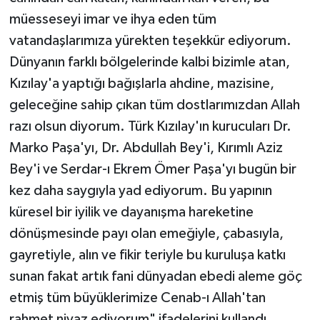
müesseseyi imar ve ihya eden tüm
vatandaşlarımıza yürekten teşekkür ediyorum.
Dünyanın farklı bölgelerinde kalbi bizimle atan,
Kızılay'a yaptığı bağışlarla ahdine, mazisine,
geleceğine sahip çıkan tüm dostlarımızdan Allah
razı olsun diyorum. Türk Kızılay'ın kurucuları Dr.
Marko Paşa'yı, Dr. Abdullah Bey'i, Kırımlı Aziz
Bey'i ve Serdar-ı Ekrem Ömer Paşa'yı bugün bir
kez daha saygıyla yad ediyorum. Bu yapının
küresel bir iyilik ve dayanışma hareketine
dönüşmesinde payı olan emeğiyle, çabasıyla,
gayretiyle, alın ve fikir teriyle bu kuruluşa katkı
sunan fakat artık fani dünyadan ebedi aleme göç
etmiş tüm büyüklerimize Cenab-ı Allah'tan
rahmet niyaz ediyorum" ifadelerini kullandı.