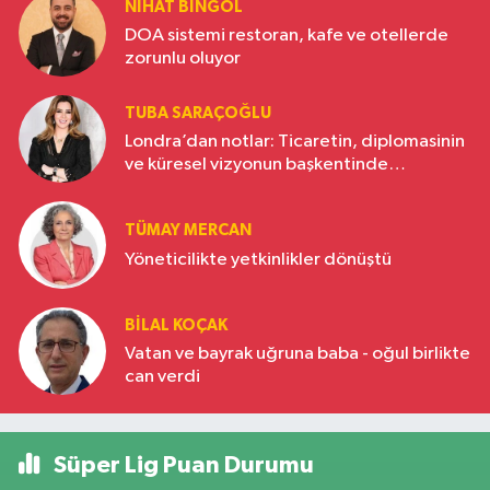
NIHAT BINGÖL
DOA sistemi restoran, kafe ve otellerde
zorunlu oluyor
TUBA SARAÇOĞLU
Londra’dan notlar: Ticaretin, diplomasinin
ve küresel vizyonun başkentinde
Türkiye’nin yükselen gücü
TÜMAY MERCAN
Yöneticilikte yetkinlikler dönüştü
BILAL KOÇAK
Vatan ve bayrak uğruna baba - oğul birlikte
can verdi
Süper Lig Puan Durumu