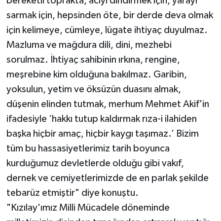
bereketli toprakta, acıyı dindirmek için, yarayı
sarmak için, hepsinden öte, bir derde deva olmak
için kelimeye, cümleye, lügate ihtiyaç duyulmaz.
Mazluma ve mağdura dili, dini, mezhebi
sorulmaz. İhtiyaç sahibinin ırkına, rengine,
meşrebine kim olduğuna bakılmaz. Garibin,
yoksulun, yetim ve öksüzün duasını almak,
düşenin elinden tutmak, merhum Mehmet Akif'in
ifadesiyle ‘hakkı tutup kaldırmak rıza-i ilahiden
başka hiçbir amaç, hiçbir kaygı taşımaz.’ Bizim
tüm bu hassasiyetlerimiz tarih boyunca
kurduğumuz devletlerde olduğu gibi vakıf,
dernek ve cemiyetlerimizde de en parlak şekilde
tebarüz etmiştir" diye konuştu.
"Kızılay'ımız Milli Mücadele döneminde