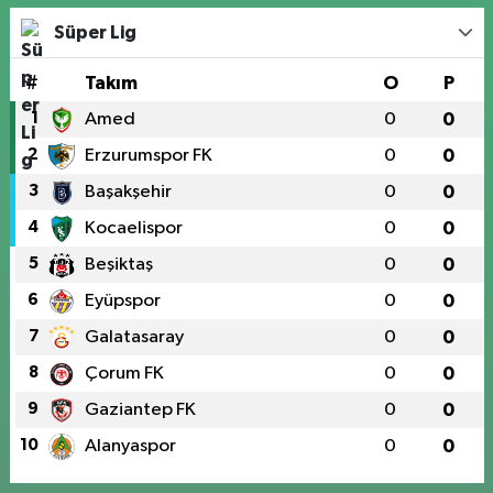
Süper Lig
#
Takım
O
P
1
Amed
0
0
2
Erzurumspor FK
0
0
3
Başakşehir
0
0
4
Kocaelispor
0
0
5
Beşiktaş
0
0
6
Eyüpspor
0
0
7
Galatasaray
0
0
8
Çorum FK
0
0
9
Gaziantep FK
0
0
10
Alanyaspor
0
0