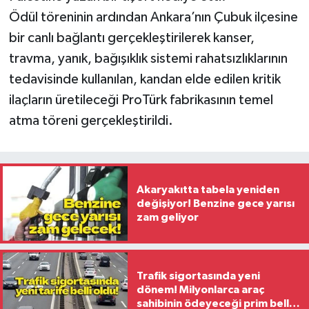
Ödül töreninin ardından Ankara’nın Çubuk ilçesine
bir canlı bağlantı gerçekleştirilerek kanser,
travma, yanık, bağışıklık sistemi rahatsızlıklarının
tedavisinde kullanılan, kandan elde edilen kritik
ilaçların üretileceği ProTürk fabrikasının temel
atma töreni gerçekleştirildi.
Akaryakıtta tabela yeniden
değişiyor! Benzine gece yarısı
zam geliyor
Trafik sigortasında yeni
dönem! Milyonlarca araç
sahibinin ödeyeceği prim belli