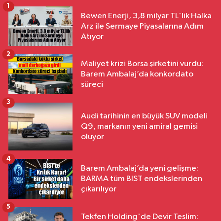
1
Bewen Enerji, 3,8 milyar TL'lik Halka
Arz ile Sermaye Piyasalarına Adım
Atıyor
2
Maliyet krizi Borsa şirketini vurdu:
Barem Ambalaj’da konkordato
süreci
3
Audi tarihinin en büyük SUV modeli
Q9, markanın yeni amiral gemisi
oluyor
4
Barem Ambalaj’da yeni gelişme:
BARMA tüm BIST endekslerinden
çıkarılıyor
5
Tekfen Holding'de Devir Teslim: