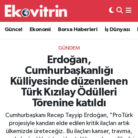
Güncel
Hava Durumu
Güncel
Ekonomi
Borsa Haberleri
İş Dünyası
Ekonomi
Trafik Durumu
GÜNDEM
Borsa Haberleri
Süper Lig Puan Durumu ve Fikstür
Erdoğan,
Cumhurbaşkanlığı
İş Dünyası
Tüm Manşetler
Külliyesinde düzenlenen
Lojistik
Son Dakika Haberleri
Türk Kızılay Ödülleri
Törenine katıldı
Otovitrin
Haber Arşivi
Cumhurbaşkanı Recep Tayyip Erdoğan, "ProTürk
Asayiş
projesiyle kandan elde edilen kritik ilaçları artık
ülkemizde üreteceğiz. Bu ilaçları kanser, travma,
Magazin