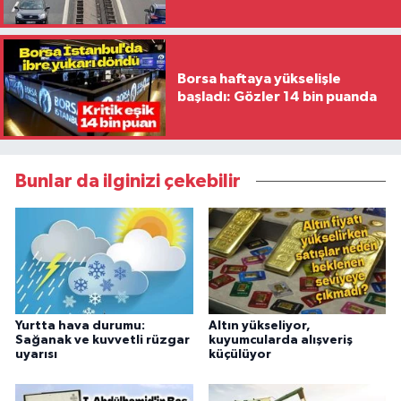
oldu
Borsa haftaya yükselişle
başladı: Gözler 14 bin puanda
Bunlar da ilginizi çekebilir
Yurtta hava durumu:
Altın yükseliyor,
Sağanak ve kuvvetli rüzgar
kuyumcularda alışveriş
uyarısı
küçülüyor