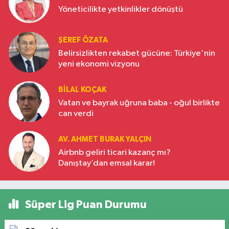
Yöneticilikte yetkinlikler dönüştü
ŞEREF ÖZATA
Belirsizlikten rekabet gücüne: Türkiye'nin
yeni ekonomi vizyonu
BILAL KOÇAK
Vatan ve bayrak uğruna baba - oğul birlikte
can verdi
AV. AHMET BURAK YALÇIN
Airbnb geliri ticari kazanç mı?
Danıştay’dan emsal karar!
Süper Lig Puan Durumu