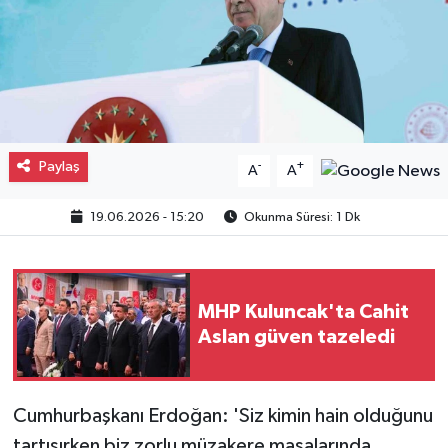
Paylaş
-
+
A
A
19.06.2026 - 15:20
Okunma Süresi: 1 Dk
MHP Kuluncak'ta Cahit
Aslan güven tazeledi
Cumhurbaşkanı Erdoğan: 'Siz kimin hain olduğunu
tartışırken biz zorlu müzakere masalarında