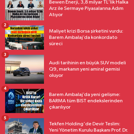
Bewen Enerji, 3,8 milyar TL'lik Halka
Arz ile Sermaye Piyasalarına Adım
Atıyor
2
Maliyet krizi Borsa şirketini vurdu:
Barem Ambalaj’da konkordato
süreci
3
Audi tarihinin en büyük SUV modeli
Q9, markanın yeni amiral gemisi
oluyor
4
Barem Ambalaj’da yeni gelişme:
BARMA tüm BIST endekslerinden
çıkarılıyor
5
Tekfen Holding'de Devir Teslim:
Yeni Yönetim Kurulu Başkanı Prof. Dr.