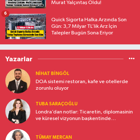
Murat Yalçıntaş Oldu!
6
Quick Sigorta Halka Arzında Son
Gün: 3,7 Milyar TL’lik Arz İçin
Talepler Bugün Sona Eriyor
Yazarlar
NIHAT BINGÖL
DOA sistemi restoran, kafe ve otellerde
zorunlu oluyor
TUBA SARAÇOĞLU
Londra’dan notlar: Ticaretin, diplomasinin
ve küresel vizyonun başkentinde
Türkiye’nin yükselen gücü
TÜMAY MERCAN