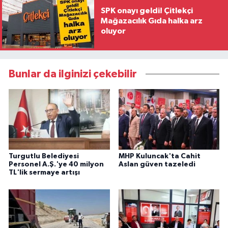
SPK onayı geldi! Çitlekçi
Mağazacılık Gıda halka arz
oluyor
Bunlar da ilginizi çekebilir
Turgutlu Belediyesi
MHP Kuluncak'ta Cahit
Personel A.Ş.'ye 40 milyon
Aslan güven tazeledi
TL'lik sermaye artışı