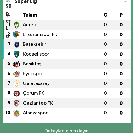
Süper Lig
#
Takım
O
P
1
Amed
0
0
2
Erzurumspor FK
0
0
3
Başakşehir
0
0
4
Kocaelispor
0
0
5
Beşiktaş
0
0
6
Eyüpspor
0
0
7
Galatasaray
0
0
8
Çorum FK
0
0
9
Gaziantep FK
0
0
10
Alanyaspor
0
0
Detaylar için tıklayın