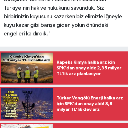
Türkiye'nin hak ve hukukunu savunduk. Siz
birbirinizin kuyusunu kazarken biz elimizle iğneyle
kuyu kazar gibi barışa giden yolun önündeki
engelleri kaldırdık.'
Kapeks Kimya halka arz için
SPK’dan onay aldı: 2,35 milyar
TL’lik arz planlanıyor
Türker Vangölü Enerji halka arz
için SPK’dan onay aldı! 8,8
milyar TL’lik dev arz