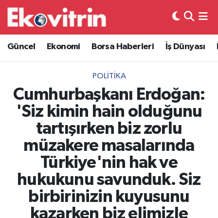
Güncel
Hava Durumu
Güncel
Ekonomi
Borsa Haberleri
İş Dünyası
Ekonomi
Trafik Durumu
POLITIKA
Borsa Haberleri
Süper Lig Puan Durumu ve Fikstür
Cumhurbaşkanı Erdoğan:
'Siz kimin hain olduğunu
İş Dünyası
Tüm Manşetler
tartışırken biz zorlu
Lojistik
Son Dakika Haberleri
müzakere masalarında
Türkiye'nin hak ve
Otovitrin
Haber Arşivi
hukukunu savunduk. Siz
Asayiş
birbirinizin kuyusunu
kazarken biz elimizle
Magazin