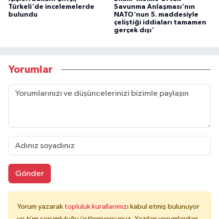
Türkeli'de incelemelerde
Savunma Anlaşması'nın
bulundu
NATO'nun 5. maddesiyle
çeliştiği iddiaları tamamen
gerçek dışı'
Yorumlar
Gönder
Yorum yazarak
topluluk kurallarımızı
kabul etmiş bulunuyor
ve tüm sorumluluğu üstleniyorsunuz. Yazılan yorumlardan