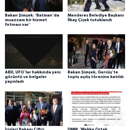
Bakan Şimşek: 'Batman'da
Menderes Belediye Başkanı
muazzam bir hizmet
İlkay Çiçek tutuklandı
fırtınası var'
ABD, UFO'lar hakkında yeni
Bakan Şimşek, Gercüş'te
görüntü ve belgeler
toplu açılış törenine katıldı
yayınladı
İçişleri Bakanı Çiftçi,
DMM: 'Mekke Ortak