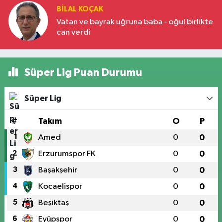
BILAL KOÇAK
Vatan ve bayrak uğruna baba - oğul birlikte
can verdi
Süper Lig Puan Durumu
Süper Lig
#
Takım
O
P
1
Amed
0
0
2
Erzurumspor FK
0
0
3
Başakşehir
0
0
4
Kocaelispor
0
0
5
Beşiktaş
0
0
6
Eyüpspor
0
0