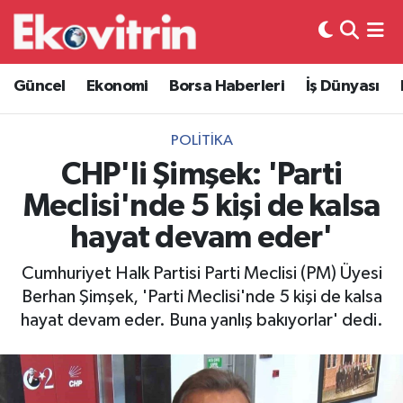
Güncel
Hava Durumu
Güncel
Ekonomi
Borsa Haberleri
İş Dünyası
Ekonomi
Trafik Durumu
POLITIKA
Borsa Haberleri
Süper Lig Puan Durumu ve Fikstür
CHP'li Şimşek: 'Parti
Meclisi'nde 5 kişi de kalsa
İş Dünyası
Tüm Manşetler
hayat devam eder'
Lojistik
Son Dakika Haberleri
Cumhuriyet Halk Partisi Parti Meclisi (PM) Üyesi
Berhan Şimşek, 'Parti Meclisi'nde 5 kişi de kalsa
Otovitrin
Haber Arşivi
hayat devam eder. Buna yanlış bakıyorlar' dedi.
Asayiş
Magazin