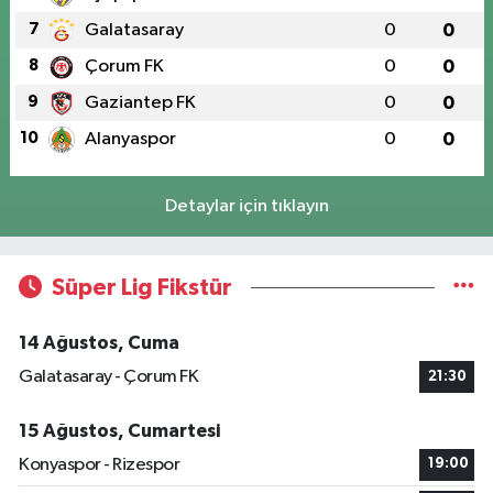
7
Galatasaray
0
0
8
Çorum FK
0
0
9
Gaziantep FK
0
0
10
Alanyaspor
0
0
Detaylar için tıklayın
Süper Lig Fikstür
14 Ağustos, Cuma
Galatasaray - Çorum FK
21:30
15 Ağustos, Cumartesi
Konyaspor - Rizespor
19:00