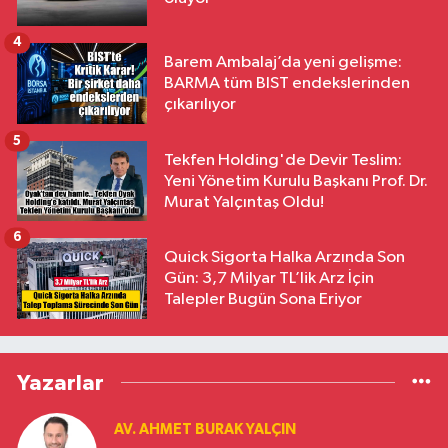
4
Barem Ambalaj’da yeni gelişme:
BARMA tüm BIST endekslerinden
çıkarılıyor
5
Tekfen Holding'de Devir Teslim:
Yeni Yönetim Kurulu Başkanı Prof. Dr.
Murat Yalçıntaş Oldu!
6
Quick Sigorta Halka Arzında Son
Gün: 3,7 Milyar TL’lik Arz İçin
Talepler Bugün Sona Eriyor
Yazarlar
AV. AHMET BURAK YALÇIN