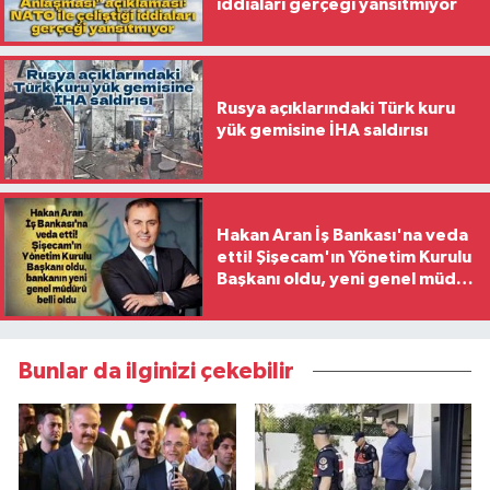
iddiaları gerçeği yansıtmıyor
Rusya açıklarındaki Türk kuru
yük gemisine İHA saldırısı
Hakan Aran İş Bankası'na veda
etti! Şişecam'ın Yönetim Kurulu
Başkanı oldu, yeni genel müdür
belli oldu
Bunlar da ilginizi çekebilir