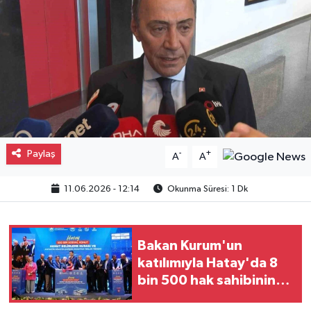
Gayrimenkul
Spor
Eğitim
Paylaş
-
+
A
A
11.06.2026 - 12:14
Okunma Süresi: 1 Dk
Bakan Kurum'un
katılımıyla Hatay'da 8
bin 500 hak sahibinin
konutu belirlendi