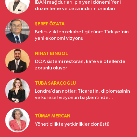
IBAN mağdurları için yeni dönem! Yeni
düzenleme ve ceza indirim oranları
ŞEREF ÖZATA
Belirsizlikten rekabet gücüne: Türkiye'nin
yeni ekonomi vizyonu
NIHAT BINGÖL
DOA sistemi restoran, kafe ve otellerde
zorunlu oluyor
TUBA SARAÇOĞLU
Londra’dan notlar: Ticaretin, diplomasinin
ve küresel vizyonun başkentinde
Türkiye’nin yükselen gücü
TÜMAY MERCAN
Yöneticilikte yetkinlikler dönüştü