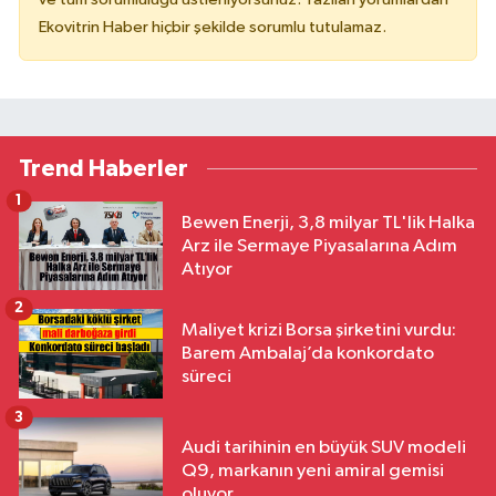
Ekovitrin Haber hiçbir şekilde sorumlu tutulamaz.
Trend Haberler
1
Bewen Enerji, 3,8 milyar TL'lik Halka
Arz ile Sermaye Piyasalarına Adım
Atıyor
2
Maliyet krizi Borsa şirketini vurdu:
Barem Ambalaj’da konkordato
süreci
3
Audi tarihinin en büyük SUV modeli
Q9, markanın yeni amiral gemisi
oluyor