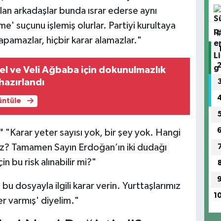
an arkadaşlar bunda ısrar ederse aynı
' suçunu işlemiş olurlar. Partiyi kurultaya
apamazlar, hiçbir karar alamazlar."
l ve Veli Ağbaba için dokunulmazlık
hazırlandı
rüntüle
"
"Karar yeter sayısı yok, bir şey yok. Hangi
nız? Tamamen Sayın Erdoğan’ın iki dudağı
in bu risk alınabilir mi?"
 bu dosyayla ilgili karar verin. Yurttaşlarımız
1
er varmış' diyelim."