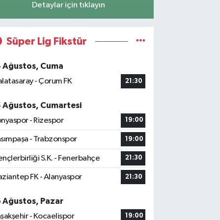
Detaylar için tıklayın
Süper Lig Fikstür
4 Ağustos, Cuma
latasaray - Çorum FK
21:30
5 Ağustos, Cumartesi
nyaspor - Rizespor
19:00
sımpaşa - Trabzonspor
19:00
nçlerbirliği S.K. - Fenerbahçe
21:30
ziantep FK - Alanyaspor
21:30
6 Ağustos, Pazar
şakşehir - Kocaelispor
19:00