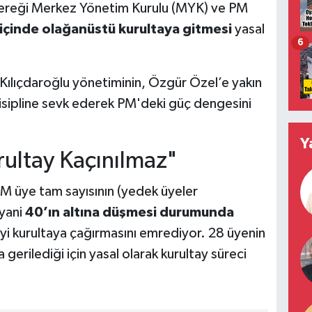
 gereği Merkez Yönetim Kurulu (MYK) ve PM
içinde olağanüstü kurultaya gitmesi
yasal
6
 Kılıçdaroğlu yönetiminin, Özgür Özel’e yakın
e disipline sevk ederek PM'deki güç dengesini
Y
ultay Kaçınılmaz"
PM üye tam sayısının (yedek üyeler
 yani
40’ın altına düşmesi durumunda
yi kurultaya çağırmasını emrediyor. 28 üyenin
 gerilediği için yasal olarak kurultay süreci