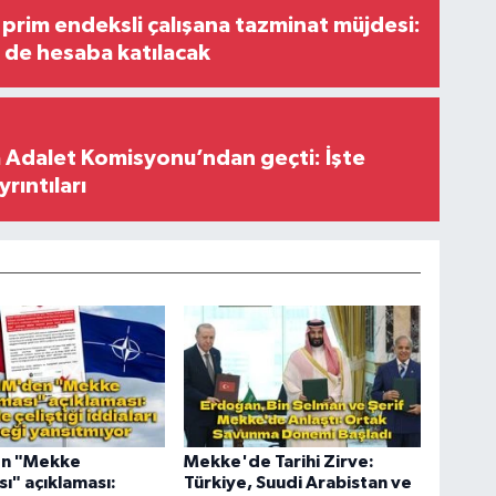
prim endeksli çalışana tazminat müjdesi:
i de hesaba katılacak
 Adalet Komisyonu’ndan geçti: İşte
yrıntıları
n "Mekke
Mekke'de Tarihi Zirve:
ı" açıklaması:
Türkiye, Suudi Arabistan ve