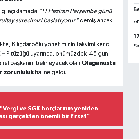
Be
ığı açıklamada
"11 Haziran Perşembe günü
rultay sürecimizi başlatıyoruz"
demiş ancak
Am
1
ikte, Kılıçdaroğlu yönetiminin takvimi kendi
Sa
. CHP tüzüğü uyarınca, önümüzdeki 45 gün
enel başkanını belirleyecek olan
Olağanüstü
r zorunluluk
haline geldi.
"Vergi ve SGK borçlarının yeniden
ası gerçekten önemli bir fırsat"