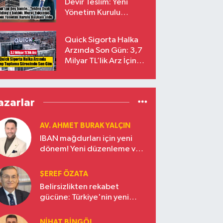
Devir Teslim: Yeni
Yönetim Kurulu
Başkanı Prof. Dr. Murat
Yalçıntaş Oldu!
Quick Sigorta Halka
Arzında Son Gün: 3,7
Milyar TL’lik Arz İçin
Talepler Bugün Sona
Eriyor
azarlar
AV. AHMET BURAK YALÇIN
IBAN mağdurları için yeni
dönem! Yeni düzenleme ve
ceza indirim oranları
ŞEREF ÖZATA
Belirsizlikten rekabet
gücüne: Türkiye'nin yeni
ekonomi vizyonu
NIHAT BINGÖL