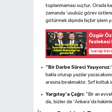
toplanmaması suçtur. Orada kal
zamanda 'usulsüz görev üstlenme
götürmek dışında hiçbir işlem y
Özgür Öze
fezlekesi 
İçeriği Gö
"Bir Darbe Süreci Yaşıyoruz:
hakla oturup yazılar yazacaksı
arasına bırakmaktır. Sırf koltuk iç
Yargıtay'a Çağrı:
"Bir an evvel
da, bizler de 'Ankara'da hakiml