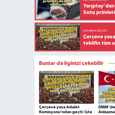
Yargıtay'dan 
Satış primler
EDITÖRÜN SEÇTIĞI
Çerçeve yasa
teklifin tüm a
Bunlar da ilginizi çekebilir
Çerçeve yasa Adalet
DMM'de
Komisyonu’ndan geçti: İşte
Anlaşmas