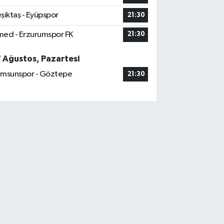
şiktaş - Eyüpspor
21:30
ed - Erzurumspor FK
21:30
7 Ağustos, Pazartesi
msunspor - Göztepe
21:30