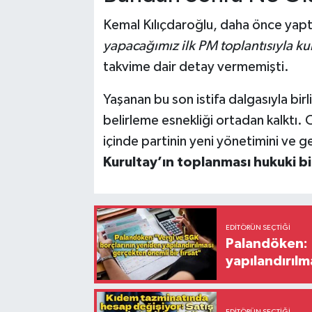
Kemal Kılıçdaroğlu, daha önce yapt
yapacağımız ilk PM toplantısıyla ku
takvime dair detay vermemişti.
Yaşanan bu son istifa dalgasıyla birl
belirleme esnekliği ortadan kalktı
içinde partinin yeni yönetimini ve g
Kurultay’ın toplanması hukuki bi
EDITÖRÜN SEÇTIĞI
Palandöken: 
yapılandırılm
EDITÖRÜN SEÇTIĞI