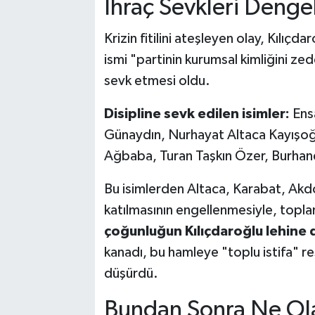
İhraç Sevkleri Dengel
Krizin fitilini ateşleyen olay, Kılıç
ismi "partinin kurumsal kimliğini zed
sevk etmesi oldu.
Disipline sevk edilen isimler:
Ensa
Günaydın, Nurhayat Altaca Kayışoğ
Ağbaba, Turan Taşkın Özer, Burhane
Bu isimlerden Altaca, Karabat, Ak
katılmasının engellenmesiyle, topla
çoğunluğun Kılıçdaroğlu lehine 
kanadı, bu hamleye "toplu istifa" r
düşürdü.
Bundan Sonra Ne Ol