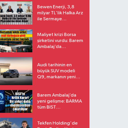
Bewen Enerji, 3,8
milyar TL'lik Halka Arz
ile Sermaye
Piyasalarına Adım
Atıyor
Maliyet krizi Borsa
şirketini vurdu: Barem
Ambalaj’da
konkordato süreci
Audi tarihinin en
büyük SUV modeli
Q9, markanın yeni
amiral gemisi oluyor
Barem Ambalaj’da
yeni gelişme: BARMA
tüm BIST
endekslerinden
çıkarılıyor
Tekfen Holding'de