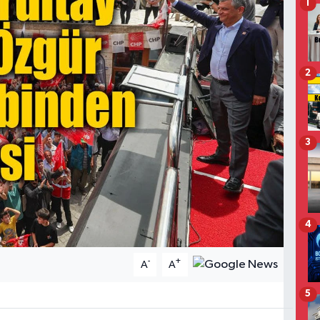
1
2
3
4
-
+
A
A
5