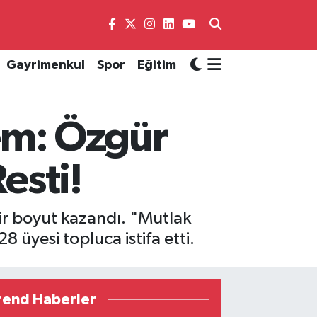
Gayrimenkul
Spor
Eğitim
em: Özgür
esti!
 bir boyut kazandı. "Mutlak
8 üyesi topluca istifa etti.
rend Haberler