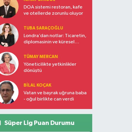
DOA sistemi restoran, kafe
ve otellerde zorunlu oluyor
TUBA SARAÇOĞLU
Londra’dan notlar: Ticaretin,
diplomasinin ve küresel
vizyonun başkentinde
Türkiye’nin yükselen gücü
TÜMAY MERCAN
Yöneticilikte yetkinlikler
dönüştü
BILAL KOÇAK
Vatan ve bayrak uğruna baba
- oğul birlikte can verdi
Süper Lig Puan Durumu