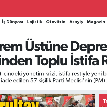
İş Dünyası
Lojistik
Otovitrin
Asayiş
Magazin
rem Üstüne Depr
nden Toplu İstifa R
içindeki yönetim krizi, istifa restiyle yeni
ade edilen 57 kişilik Parti Meclisi’nin (PM) 2
T