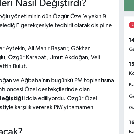
eri Nasıl Değiştirdi?
daroğlu yönetiminin dün Özgür Özel’e yakın 9
elediği" gerekçesiyle tedbirli olarak disipline
1
r Aytekin, Ali Mahir Başarır, Gökhan
Ga
lu, Özgür Karabat, Umut Akdoğan, Veli
1
ttin Bulut.
Ko
doğan ve Ağbaba’nın bugünkü PM toplantısına
Ka
ntı öncesi Özel destekçilerinde olan
Ge
değiştiği
iddia ediliyordu. Özgür Özel
estiyle karşılık vererek PM'yi tamamen
Ga
1
acak?
Ba