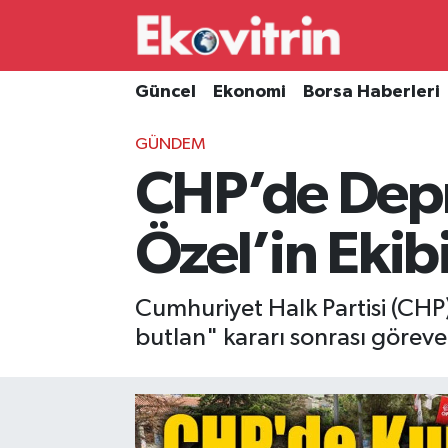
Güncel
Hava Durumu
Güncel
Ekonomi
Borsa Haberleri
Ekonomi
Trafik Durumu
GÜNDEM
CHP’de Dep
Borsa Haberleri
Süper Lig Puan Durumu ve Fikstür
İş Dünyası
Tüm Manşetler
Özel’in Ekibi
Lojistik
Son Dakika Haberleri
Cumhuriyet Halk Partisi (CHP) 
Otovitrin
Haber Arşivi
butlan" kararı sonrası göreve i
Asayiş
Magazin