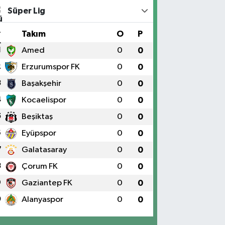
Süper Lig
#
Takım
O
P
1
Amed
0
0
2
Erzurumspor FK
0
0
3
Başakşehir
0
0
4
Kocaelispor
0
0
5
Beşiktaş
0
0
6
Eyüpspor
0
0
7
Galatasaray
0
0
8
Çorum FK
0
0
9
Gaziantep FK
0
0
0
Alanyaspor
0
0