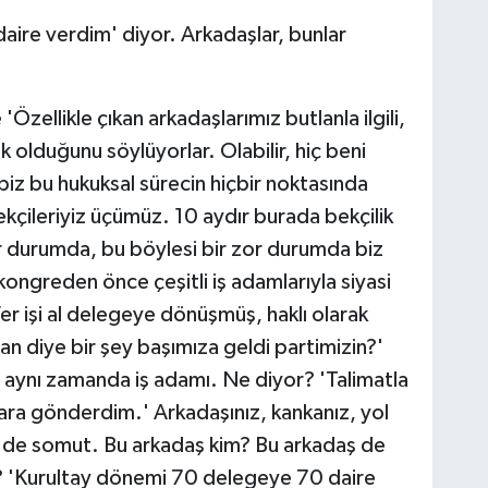
ire verdim' diyor. Arkadaşlar, bunlar
e 'Özellikle çıkan arkadaşlarımız butlanla ilgili,
luk olduğunu söylüyorlar. Olabilir, hiç beni
i biz bu hukuksal sürecin hiçbir noktasında
çileriyiz üçümüz. 10 aydır burada bekçilik
 durumda, bu böylesi bir zor durumda biz
kongreden önce çeşitli iş adamlarıyla siyasi
 Ver işi al delegeye dönüşmüş, haklı olarak
lan diye bir şey başımıza geldi partimizin?'
 aynı zamanda iş adamı. Ne diyor? 'Talimatla
ara gönderdim.' Arkadaşınız, kankanız, yol
er de somut. Bu arkadaş kim? Bu arkadaş de
or? 'Kurultay dönemi 70 delegeye 70 daire