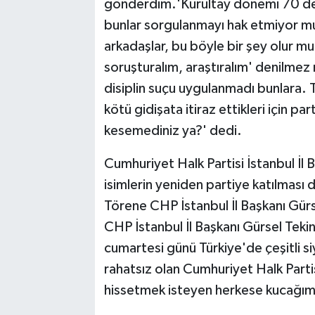
gönderdim.'Kurultay dönemi 70 del
bunlar sorgulanmayı hak etmiyor mu
arkadaşlar, bu böyle bir şey olur mu
soruşturalım, araştıralım' denilmez 
disiplin suçu uygulanmadı bunlara.
kötü gidişata itiraz ettikleri için parti
kesemediniz ya?' dedi.
Cumhuriyet Halk Partisi İstanbul İl 
isimlerin yeniden partiye katılması 
Törene CHP İstanbul İl Başkanı Gürs
CHP İstanbul İl Başkanı Gürsel Tekin,
cumartesi günü Türkiye'de çeşitli si
rahatsız olan Cumhuriyet Halk Parti
hissetmek isteyen herkese kucağımızı