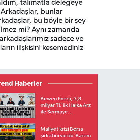
aldım, talimatla delegeye
Arkadaşlar, bunlar
kadaşlar, bu böyle bir şey
enilmez mi? Aynı zamanda
z arkadaşlarımız sadece ve
nların ilişkisini kesemediniz
rend Haberler
Bewen Enerji, 3,8
milyar TL'lik Halka Arz
ile Sermaye
Piyasalarına Adım
Atıyor
Maliyet krizi Borsa
şirketini vurdu: Barem