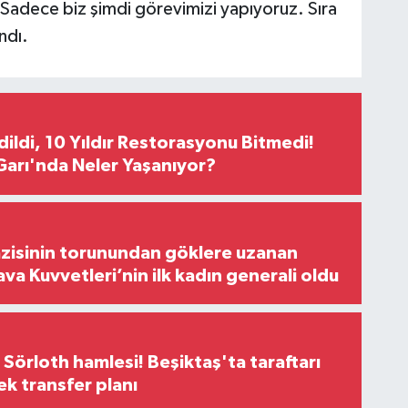
 Sadece biz şimdi görevimizi yapıyoruz. Sıra
andı.
Edildi, 10 Yıldır Restorasyonu Bitmedi!
arı'nda Neler Yaşanıyor?
zisinin torunundan göklere uzanan
ava Kuvvetleri’nin ilk kadın generali oldu
 Sörloth hamlesi! Beşiktaş'ta taraftarı
ek transfer planı