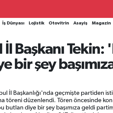
İş Dünyası
Lojistik
Otovitrin
Asayiş
Magazin
 İl Başkanı Tekin: 
ye bir şey başımıza
bul İl Başkanlığı'nda geçmişte partiden ist
akma töreni düzenlendi. Tören öncesinde ko
bu butlan diye bir şey başımıza geldi parti