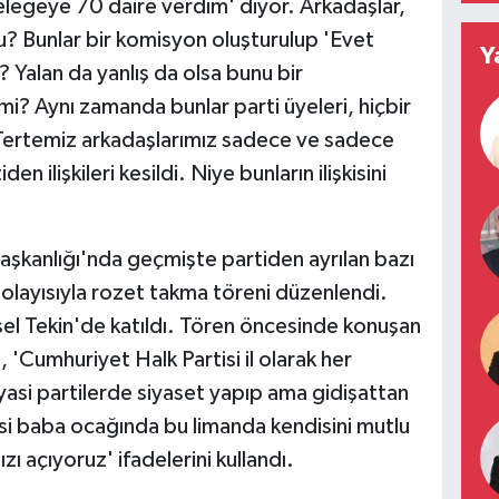
egeye 70 daire verdim' diyor. Arkadaşlar,
? Bunlar bir komisyon oluşturulup 'Evet
Y
? Yalan da yanlış da olsa bunu bir
mi? Aynı zamanda bunlar parti üyeleri, hiçbir
 Tertemiz arkadaşlarımız sadece ve sadece
den ilişkileri kesildi. Niye bunların ilişkisini
Başkanlığı'nda geçmişte partiden ayrılan bazı
dolayısıyla rozet takma töreni düzenlendi.
el Tekin'de katıldı. Tören öncesinde konuşan
 'Cumhuriyet Halk Partisi il olarak her
yasi partilerde siyaset yapıp ama gidişattan
si baba ocağında bu limanda kendisini mutlu
 açıyoruz' ifadelerini kullandı.