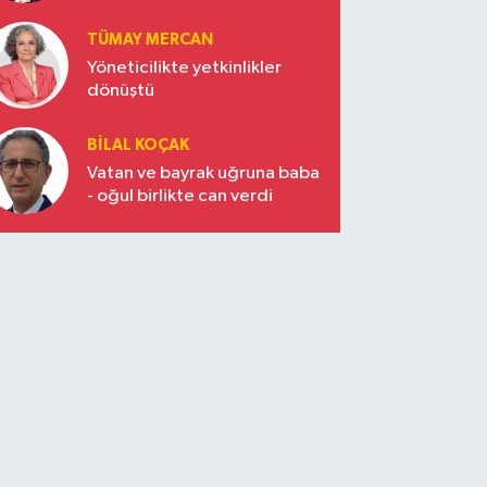
vizyonun başkentinde
Türkiye’nin yükselen gücü
TÜMAY MERCAN
Yöneticilikte yetkinlikler
dönüştü
BILAL KOÇAK
Vatan ve bayrak uğruna baba
- oğul birlikte can verdi