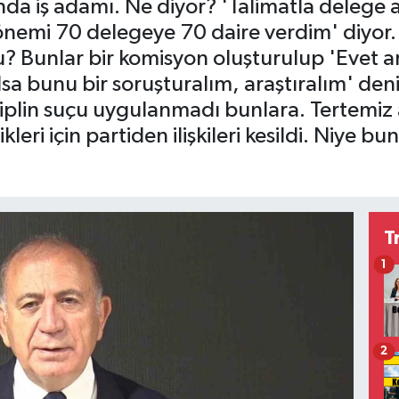
da iş adamı. Ne diyor? 'Talimatla delege 
emi 70 delegeye 70 daire verdim' diyor. 
 Bunlar bir komisyon oluşturulup 'Evet ar
lsa bunu bir soruşturalım, araştıralım' d
disiplin suçu uygulanmadı bunlara. Tertemi
kleri için partiden ilişkileri kesildi. Niye bu
T
1
2