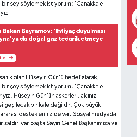
 bir şey söylemek istiyorum: 'Çanakkale
yız'
 Bakan Bayramov: 'İhtiyaç duyulması
ayna'ya da doğal gaz tedarik etmeye
üle
 sanık olan Hüseyin Gün'ü hedef alarak,
 bir şey söylemek istiyorum. 'Çanakkale
ıyız. Hüseyin Gün'ün askerleri, aklınızı
si geçilecek bir kale değildir. Çok büyük
slararası destekleriniz de var. Sosyal medyada
ir saldırı var başta Sayın Genel Başkanımıza ve