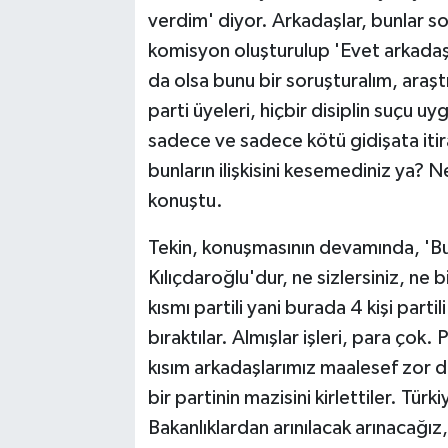
verdim' diyor. Arkadaşlar, bunlar s
komisyon oluşturulup 'Evet arkadaşl
da olsa bunu bir soruşturalım, araş
parti üyeleri, hiçbir disiplin suçu 
sadece ve sadece kötü gidişata itiraz 
bunların ilişkisini kesemediniz ya? 
konuştu.
Tekin, konuşmasının devamında, 'Bu
Kılıçdaroğlu'dur, ne sizlersiniz, ne b
kısmı partili yani burada 4 kişi part
bıraktılar. Almışlar işleri, para çok. 
kısım arkadaşlarımız maalesef zor d
bir partinin mazisini kirlettiler. Tür
Bakanlıklardan arınılacak arınacağız