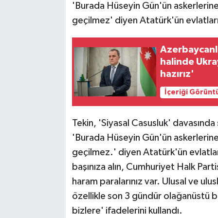
'Burada Hüseyin Gün'ün askerlerine
geçilmez' diyen Atatürk'ün evlatları
Azerbaycanlı
halinde Ukr
hazırız'
İçeriği Görünt
Tekin, 'Siyasal Casusluk' davasında
'Burada Hüseyin Gün'ün askerlerine
geçilmez.' diyen Atatürk'ün evlatlar
başınıza alın, Cumhuriyet Halk Parti
haram paralarınız var. Ulusal ve ulu
özellikle son 3 gündür olağanüstü b
bizlere' ifadelerini kullandı.