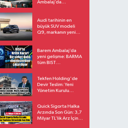
Ambalaj’da
konkordato süreci
Audi tarihinin en
büyük SUV modeli
Q9, markanın yeni
amiral gemisi oluyor
Barem Ambalaj’da
yeni gelişme: BARMA
tüm BIST
endekslerinden
çıkarılıyor
Tekfen Holding'de
Devir Teslim: Yeni
Yönetim Kurulu
Başkanı Prof. Dr. Murat
Yalçıntaş Oldu!
Quick Sigorta Halka
Arzında Son Gün: 3,7
Milyar TL’lik Arz İçin
Talepler Bugün Sona