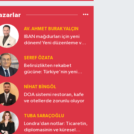
Eriyor
azarlar
AV. AHMET BURAK YALÇIN
IBAN mağdurları için yeni
dönem! Yeni düzenleme ve
ceza indirim oranları
ŞEREF ÖZATA
Belirsizlikten rekabet
gücüne: Türkiye'nin yeni
ekonomi vizyonu
NIHAT BINGÖL
DOA sistemi restoran, kafe
ve otellerde zorunlu oluyor
TUBA SARAÇOĞLU
Londra’dan notlar: Ticaretin,
diplomasinin ve küresel