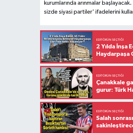
kurumlarında arınmalar başlayacak.
sizde siyasi partiler' ifadelerini kull
EDITÖRÜN SEÇTIĞI
2 Yılda İnşa 
Haydarpaşa G
EDITÖRÜN SEÇTIĞI
Çanakkale ga
gurur: Türk H
EDITÖRÜN SEÇTIĞI
Salah sonrası
sakinleştirec