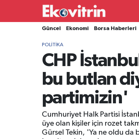
Güncel
Hava Durumu
Güncel
Ekonomi
Borsa Haberleri
Ekonomi
Trafik Durumu
POLITIKA
CHP İstanbul
Borsa Haberleri
Süper Lig Puan Durumu ve Fikstür
İş Dünyası
Tüm Manşetler
bu butlan di
Lojistik
Son Dakika Haberleri
partimizin'
Otovitrin
Haber Arşivi
Cumhuriyet Halk Partisi İstan
Asayiş
üye olan kişiler için rozet t
Gürsel Tekin, 'Ya ne oldu da 
Magazin