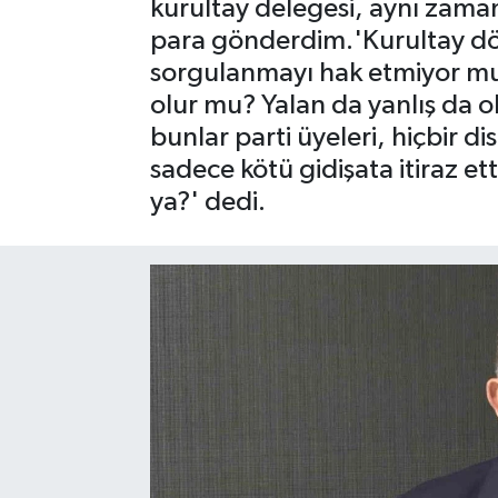
kurultay delegesi, aynı zaman
para gönderdim.'Kurultay dön
Gayrimenkul
sorgulanmayı hak etmiyor mu?
Spor
olur mu? Yalan da yanlış da o
bunlar parti üyeleri, hiçbir 
Eğitim
sadece kötü gidişata itiraz etti
ya?' dedi.