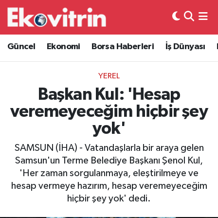
Güncel
Hava Durumu
Güncel
Ekonomi
Borsa Haberleri
İş Dünyası
Ekonomi
Trafik Durumu
YEREL
Borsa Haberleri
Süper Lig Puan Durumu ve Fikstür
Başkan Kul: 'Hesap
veremeyeceğim hiçbir şey
İş Dünyası
Tüm Manşetler
yok'
Lojistik
Son Dakika Haberleri
SAMSUN (İHA) - Vatandaşlarla bir araya gelen
Samsun'un Terme Belediye Başkanı Şenol Kul,
Otovitrin
Haber Arşivi
'Her zaman sorgulanmaya, eleştirilmeye ve
hesap vermeye hazırım, hesap veremeyeceğim
Asayiş
hiçbir şey yok' dedi.
Magazin