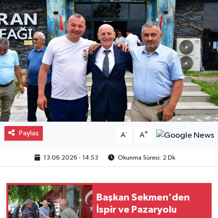
Gayrimenkul
Spor
Eğitim
Paylaş
-
+
A
A
13.06.2026 - 14:53
Okunma Süresi: 2 Dk
Başkan Sekmen'den
İspir ve Pazaryolu