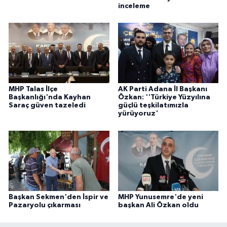
inceleme
MHP Talas İlçe
AK Parti Adana İl Başkanı
Başkanlığı'nda Kayhan
Özkan: ''Türkiye Yüzyılına
Saraç güven tazeledi
güçlü teşkilatımızla
yürüyoruz'
Başkan Sekmen'den İspir ve
MHP Yunusemre'de yeni
Pazaryolu çıkarması
başkan Ali Özkan oldu