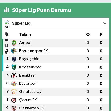
Süper Lig Puan Durumu
Süper Lig
#
Takım
O
P
1
Amed
0
0
2
Erzurumspor FK
0
0
3
Başakşehir
0
0
4
Kocaelispor
0
0
5
Beşiktaş
0
0
6
Eyüpspor
0
0
7
Galatasaray
0
0
8
Çorum FK
0
0
9
Gaziantep FK
0
0