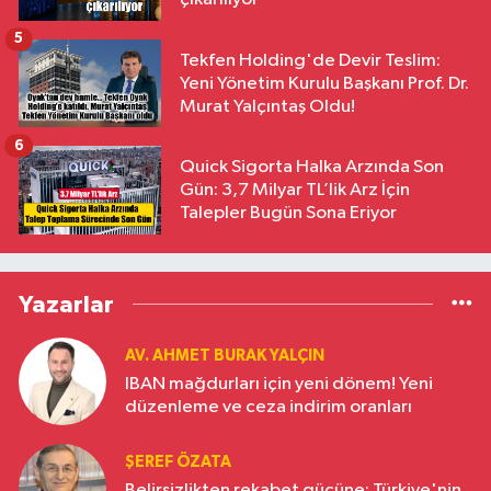
5
Tekfen Holding'de Devir Teslim:
Yeni Yönetim Kurulu Başkanı Prof. Dr.
Murat Yalçıntaş Oldu!
6
Quick Sigorta Halka Arzında Son
Gün: 3,7 Milyar TL’lik Arz İçin
Talepler Bugün Sona Eriyor
Yazarlar
AV. AHMET BURAK YALÇIN
IBAN mağdurları için yeni dönem! Yeni
düzenleme ve ceza indirim oranları
ŞEREF ÖZATA
Belirsizlikten rekabet gücüne: Türkiye'nin