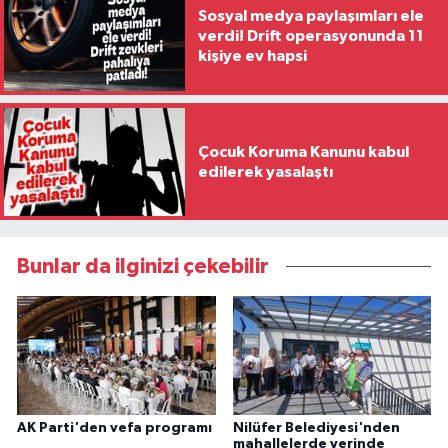
Sosyal medya paylaşımları ele
verdi! Drift operasyonunda 11
kişiye ev hapsi
Çocuk Koruma Kanunu kabul
edilerek yasalaştı
Bunlar da ilginizi çekebilir
AK Parti'den vefa programı
Nilüfer Belediyesi'nden
mahallelerde yerinde