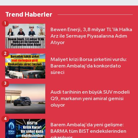
Trend Haberler
1
Bewen Enerji, 3,8 milyar TL'lik Halka
Arz ile Sermaye Piyasalarına Adım
Atıyor
2
Maliyet krizi Borsa şirketini vurdu:
Barem Ambalaj’da konkordato
süreci
3
Audi tarihinin en büyük SUV modeli
Q9, markanın yeni amiral gemisi
oluyor
4
Barem Ambalaj’da yeni gelişme:
BARMA tüm BIST endekslerinden
çıkarılıyor