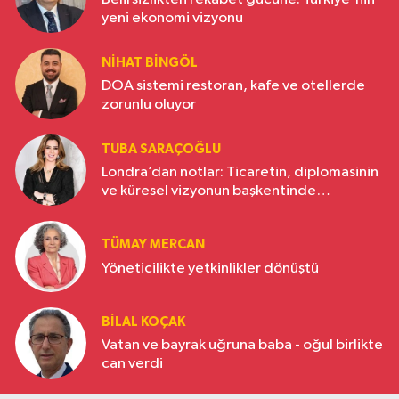
yeni ekonomi vizyonu
NIHAT BINGÖL
DOA sistemi restoran, kafe ve otellerde
zorunlu oluyor
TUBA SARAÇOĞLU
Londra’dan notlar: Ticaretin, diplomasinin
ve küresel vizyonun başkentinde
Türkiye’nin yükselen gücü
TÜMAY MERCAN
Yöneticilikte yetkinlikler dönüştü
BILAL KOÇAK
Vatan ve bayrak uğruna baba - oğul birlikte
can verdi