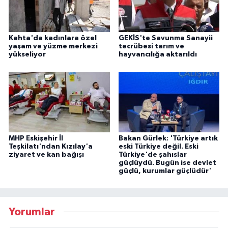
Kahta'da kadınlara özel
GEKİS'te Savunma Sanayii
yaşam ve yüzme merkezi
tecrübesi tarım ve
yükseliyor
hayvancılığa aktarıldı
MHP Eskişehir İl
Bakan Gürlek: 'Türkiye artık
Teşkilatı'ndan Kızılay'a
eski Türkiye değil. Eski
ziyaret ve kan bağışı
Türkiye'de şahıslar
güçlüydü. Bugün ise devlet
güçlü, kurumlar güçlüdür'
Yorumlar