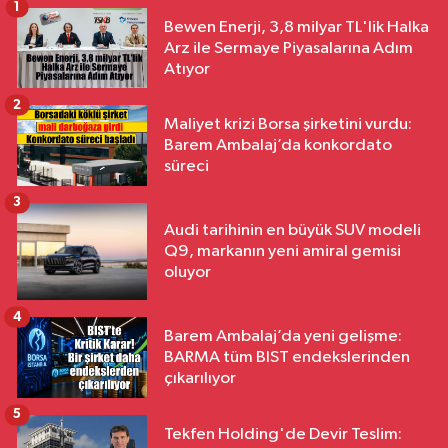
1
Bewen Enerji, 3,8 milyar TL'lik Halka
Arz ile Sermaye Piyasalarına Adım
Atıyor
2
Maliyet krizi Borsa şirketini vurdu:
Barem Ambalaj’da konkordato
süreci
3
Audi tarihinin en büyük SUV modeli
Q9, markanın yeni amiral gemisi
oluyor
4
Barem Ambalaj’da yeni gelişme:
BARMA tüm BIST endekslerinden
çıkarılıyor
5
Tekfen Holding'de Devir Teslim: