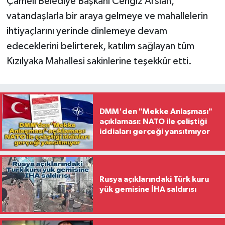
Çameli Belediye Başkanı Cengiz Arslan,
vatandaşlarla bir araya gelmeye ve mahallelerin
ihtiyaçlarını yerinde dinlemeye devam
edeceklerini belirterek, katılım sağlayan tüm
Kızılyaka Mahallesi sakinlerine teşekkür etti.
DMM'den "Mekke Anlaşması"
açıklaması: NATO ile çeliştiği
iddiaları gerçeği yansıtmıyor
Rusya açıklarındaki Türk kuru
yük gemisine İHA saldırısı