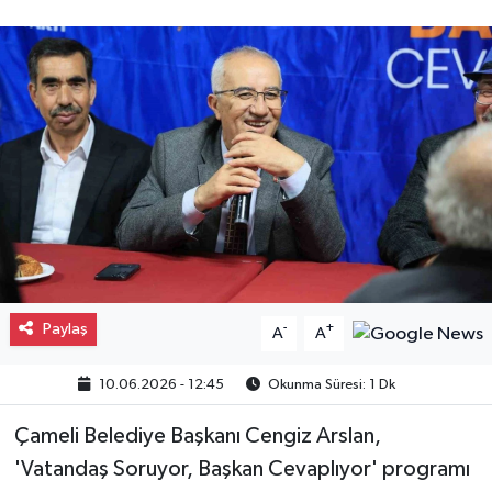
Gayrimenkul
Spor
Eğitim
Paylaş
-
+
A
A
10.06.2026 - 12:45
Okunma Süresi: 1 Dk
Çameli Belediye Başkanı Cengiz Arslan,
'Vatandaş Soruyor, Başkan Cevaplıyor' programı