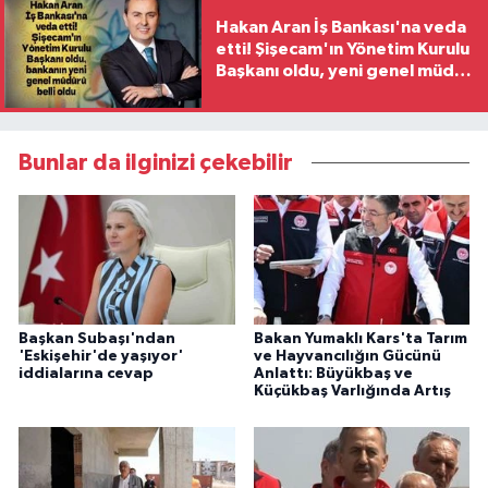
Hakan Aran İş Bankası'na veda
etti! Şişecam'ın Yönetim Kurulu
Başkanı oldu, yeni genel müdür
belli oldu
Bunlar da ilginizi çekebilir
Başkan Subaşı'ndan
Bakan Yumaklı Kars'ta Tarım
'Eskişehir'de yaşıyor'
ve Hayvancılığın Gücünü
iddialarına cevap
Anlattı: Büyükbaş ve
Küçükbaş Varlığında Artış