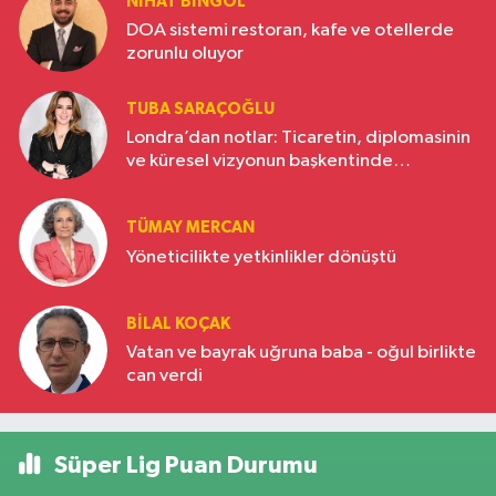
NIHAT BINGÖL
DOA sistemi restoran, kafe ve otellerde
zorunlu oluyor
TUBA SARAÇOĞLU
Londra’dan notlar: Ticaretin, diplomasinin
ve küresel vizyonun başkentinde
Türkiye’nin yükselen gücü
TÜMAY MERCAN
Yöneticilikte yetkinlikler dönüştü
BILAL KOÇAK
Vatan ve bayrak uğruna baba - oğul birlikte
can verdi
Süper Lig Puan Durumu