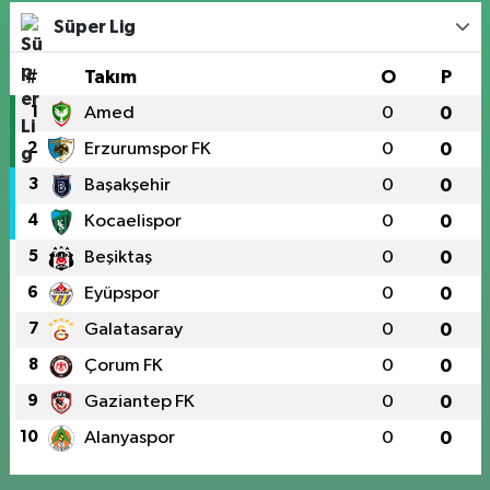
Süper Lig
#
Takım
O
P
1
Amed
0
0
2
Erzurumspor FK
0
0
3
Başakşehir
0
0
4
Kocaelispor
0
0
5
Beşiktaş
0
0
6
Eyüpspor
0
0
7
Galatasaray
0
0
8
Çorum FK
0
0
9
Gaziantep FK
0
0
10
Alanyaspor
0
0