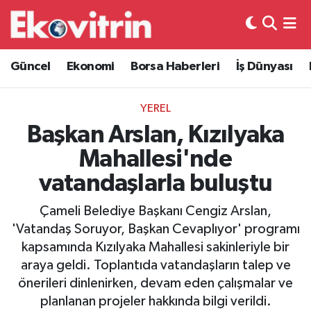
Güncel
Hava Durumu
Güncel
Ekonomi
Borsa Haberleri
İş Dünyası
Ekonomi
Trafik Durumu
YEREL
Borsa Haberleri
Süper Lig Puan Durumu ve Fikstür
Başkan Arslan, Kızılyaka
Mahallesi'nde
İş Dünyası
Tüm Manşetler
vatandaşlarla buluştu
Lojistik
Son Dakika Haberleri
Çameli Belediye Başkanı Cengiz Arslan,
'Vatandaş Soruyor, Başkan Cevaplıyor' programı
Otovitrin
Haber Arşivi
kapsamında Kızılyaka Mahallesi sakinleriyle bir
araya geldi. Toplantıda vatandaşların talep ve
Asayiş
önerileri dinlenirken, devam eden çalışmalar ve
planlanan projeler hakkında bilgi verildi.
Magazin