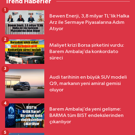
Trend Haberler
1
Bewen Enerji, 3,8 milyar TL'lik Halka
Arz ile Sermaye Piyasalarına Adım
Atıyor
2
Maliyet krizi Borsa şirketini vurdu:
Barem Ambalaj’da konkordato
süreci
3
Audi tarihinin en büyük SUV modeli
Q9, markanın yeni amiral gemisi
oluyor
4
Barem Ambalaj’da yeni gelişme:
BARMA tüm BIST endekslerinden
çıkarılıyor
5