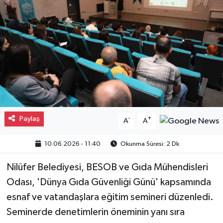
Gayrimenkul
Spor
Eğitim
Paylaş
-
+
A
A
10.06.2026 - 11:40
Okunma Süresi: 2 Dk
Nilüfer Belediyesi, BESOB ve Gıda Mühendisleri
Odası, 'Dünya Gıda Güvenliği Günü' kapsamında
esnaf ve vatandaşlara eğitim semineri düzenledi.
Seminerde denetimlerin öneminin yanı sıra