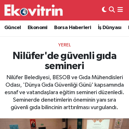
Güncel
Hava Durumu
Güncel
Ekonomi
Borsa Haberleri
İş Dünyası
Ekonomi
Trafik Durumu
YEREL
Borsa Haberleri
Süper Lig Puan Durumu ve Fikstür
Nilüfer'de güvenli gıda
semineri
İş Dünyası
Tüm Manşetler
Nilüfer Belediyesi, BESOB ve Gıda Mühendisleri
Lojistik
Son Dakika Haberleri
Odası, 'Dünya Gıda Güvenliği Günü' kapsamında
esnaf ve vatandaşlara eğitim semineri düzenledi.
Otovitrin
Haber Arşivi
Seminerde denetimlerin öneminin yanı sıra
güvenli gıda bilincinin arttırılması vurgulandı.
Asayiş
Magazin