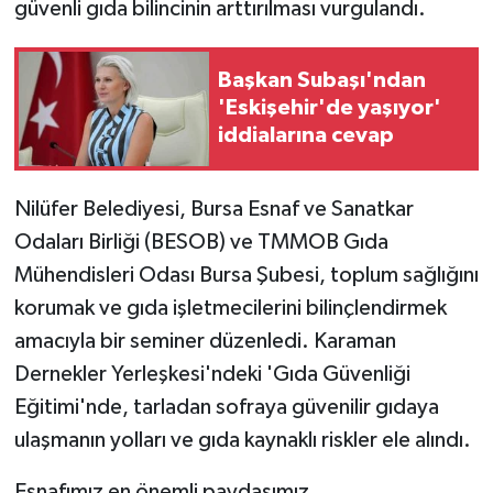
güvenli gıda bilincinin arttırılması vurgulandı.
Başkan Subaşı'ndan
'Eskişehir'de yaşıyor'
iddialarına cevap
Nilüfer Belediyesi, Bursa Esnaf ve Sanatkar
Odaları Birliği (BESOB) ve TMMOB Gıda
Mühendisleri Odası Bursa Şubesi, toplum sağlığını
korumak ve gıda işletmecilerini bilinçlendirmek
amacıyla bir seminer düzenledi. Karaman
Dernekler Yerleşkesi'ndeki 'Gıda Güvenliği
Eğitimi'nde, tarladan sofraya güvenilir gıdaya
ulaşmanın yolları ve gıda kaynaklı riskler ele alındı.
Esnafımız en önemli paydaşımız