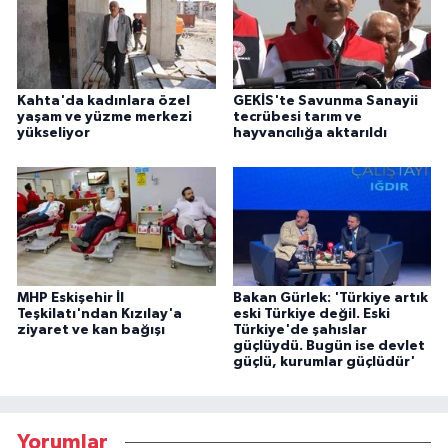
Kahta'da kadınlara özel
GEKİS'te Savunma Sanayii
yaşam ve yüzme merkezi
tecrübesi tarım ve
yükseliyor
hayvancılığa aktarıldı
MHP Eskişehir İl
Bakan Gürlek: 'Türkiye artık
Teşkilatı'ndan Kızılay'a
eski Türkiye değil. Eski
ziyaret ve kan bağışı
Türkiye'de şahıslar
güçlüydü. Bugün ise devlet
güçlü, kurumlar güçlüdür'
Yorumlar