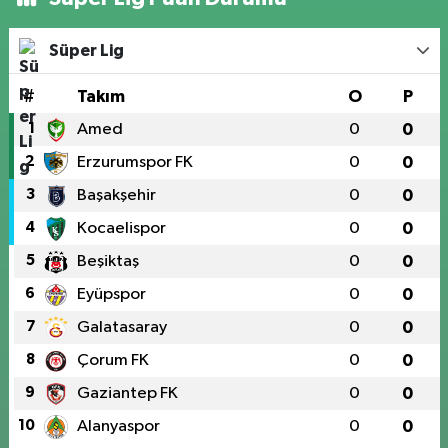
Süper Lig
#
Takım
O
P
1
Amed
0
0
2
Erzurumspor FK
0
0
3
Başakşehir
0
0
4
Kocaelispor
0
0
5
Beşiktaş
0
0
6
Eyüpspor
0
0
7
Galatasaray
0
0
8
Çorum FK
0
0
9
Gaziantep FK
0
0
10
Alanyaspor
0
0