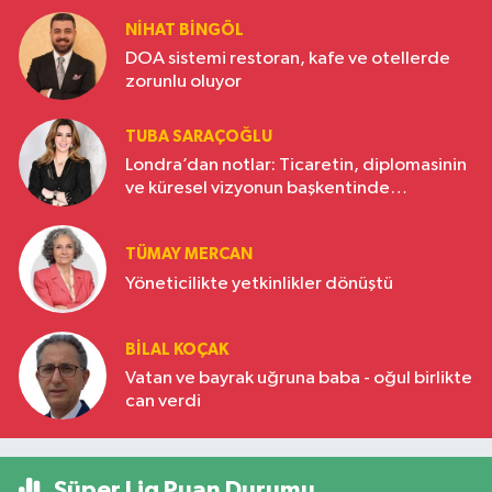
NIHAT BINGÖL
DOA sistemi restoran, kafe ve otellerde
zorunlu oluyor
TUBA SARAÇOĞLU
Londra’dan notlar: Ticaretin, diplomasinin
ve küresel vizyonun başkentinde
Türkiye’nin yükselen gücü
TÜMAY MERCAN
Yöneticilikte yetkinlikler dönüştü
BILAL KOÇAK
Vatan ve bayrak uğruna baba - oğul birlikte
can verdi
Süper Lig Puan Durumu