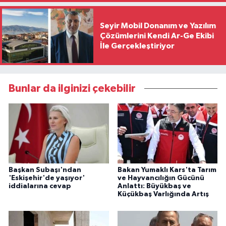
Seyir Mobil Donanım ve Yazılım
Çözümlerini Kendi Ar-Ge Ekibi
İle Gerçekleştiriyor
Bunlar da ilginizi çekebilir
Başkan Subaşı'ndan
Bakan Yumaklı Kars'ta Tarım
'Eskişehir'de yaşıyor'
ve Hayvancılığın Gücünü
iddialarına cevap
Anlattı: Büyükbaş ve
Küçükbaş Varlığında Artış