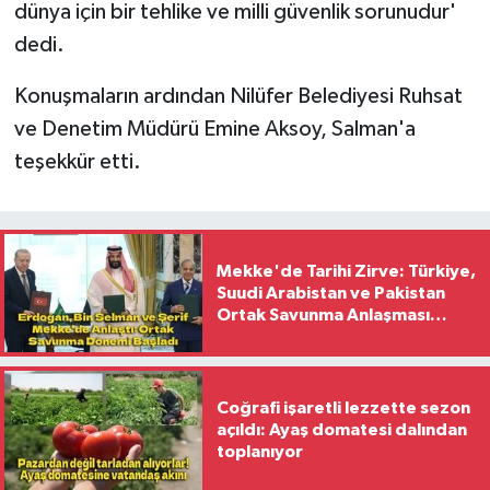
dünya için bir tehlike ve milli güvenlik sorunudur'
dedi.
Konuşmaların ardından Nilüfer Belediyesi Ruhsat
ve Denetim Müdürü Emine Aksoy, Salman'a
teşekkür etti.
Mekke'de Tarihi Zirve: Türkiye,
Suudi Arabistan ve Pakistan
Ortak Savunma Anlaşması
İmzaladı
Coğrafi işaretli lezzette sezon
açıldı: Ayaş domatesi dalından
toplanıyor