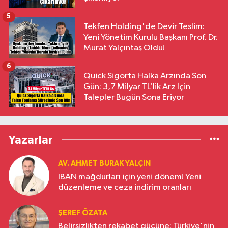
5
Tekfen Holding'de Devir Teslim:
Yeni Yönetim Kurulu Başkanı Prof. Dr.
Murat Yalçıntaş Oldu!
6
Quick Sigorta Halka Arzında Son
Gün: 3,7 Milyar TL’lik Arz İçin
Talepler Bugün Sona Eriyor
Yazarlar
AV. AHMET BURAK YALÇIN
IBAN mağdurları için yeni dönem! Yeni
düzenleme ve ceza indirim oranları
ŞEREF ÖZATA
Belirsizlikten rekabet gücüne: Türkiye'nin