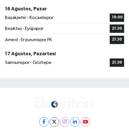
16 Ağustos, Pazar
Başakşehir - Kocaelispor
19:00
Beşiktaş - Eyüpspor
21:30
Amed - Erzurumspor FK
21:30
17 Ağustos, Pazartesi
Samsunspor - Göztepe
21:30