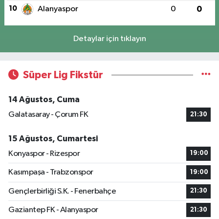
10
Alanyaspor
0
0
Detaylar için tıklayın
Süper Lig Fikstür
14 Ağustos, Cuma
Galatasaray - Çorum FK
21:30
15 Ağustos, Cumartesi
Konyaspor - Rizespor
19:00
Kasımpaşa - Trabzonspor
19:00
Gençlerbirliği S.K. - Fenerbahçe
21:30
Gaziantep FK - Alanyaspor
21:30