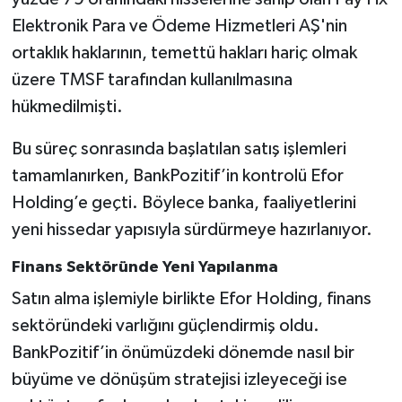
Elektronik Para ve Ödeme Hizmetleri AŞ'nin
ortaklık haklarının, temettü hakları hariç olmak
üzere TMSF tarafından kullanılmasına
hükmedilmişti.
Bu süreç sonrasında başlatılan satış işlemleri
tamamlanırken, BankPozitif’in kontrolü Efor
Holding’e geçti. Böylece banka, faaliyetlerini
yeni hissedar yapısıyla sürdürmeye hazırlanıyor.
Finans Sektöründe Yeni Yapılanma
Satın alma işlemiyle birlikte Efor Holding, finans
sektöründeki varlığını güçlendirmiş oldu.
BankPozitif’in önümüzdeki dönemde nasıl bir
büyüme ve dönüşüm stratejisi izleyeceği ise