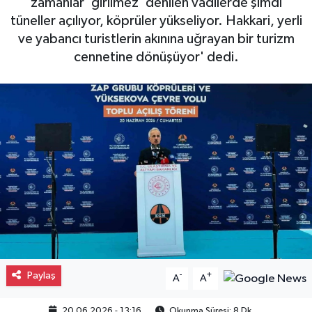
zamanlar 'girilmez' denilen vadilerde şimdi
tüneller açılıyor, köprüler yükseliyor. Hakkari, yerli
Gayrimenkul
ve yabancı turistlerin akınına uğrayan bir turizm
cennetine dönüşüyor' dedi.
Spor
Eğitim
Paylaş
-
+
A
A
20.06.2026 - 13:16
Okunma Süresi: 8 Dk