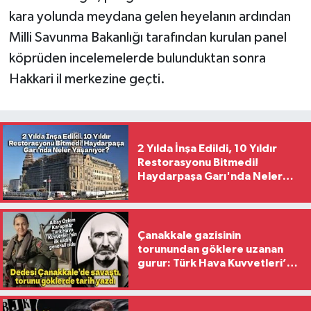
kara yolunda meydana gelen heyelanın ardından
Milli Savunma Bakanlığı tarafından kurulan panel
köprüden incelemelerde bulunduktan sonra
Hakkari il merkezine geçti.
2 Yılda İnşa Edildi, 10 Yıldır
Restorasyonu Bitmedi!
Haydarpaşa Garı'nda Neler
Yaşanıyor?
Çanakkale gazisinin
torunundan göklere uzanan
gurur: Türk Hava Kuvvetleri’nin
ilk kadın generali oldu