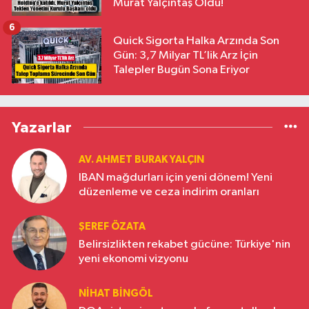
Murat Yalçıntaş Oldu!
6
Quick Sigorta Halka Arzında Son
Gün: 3,7 Milyar TL’lik Arz İçin
Talepler Bugün Sona Eriyor
Yazarlar
AV. AHMET BURAK YALÇIN
IBAN mağdurları için yeni dönem! Yeni
düzenleme ve ceza indirim oranları
ŞEREF ÖZATA
Belirsizlikten rekabet gücüne: Türkiye'nin
yeni ekonomi vizyonu
NIHAT BINGÖL