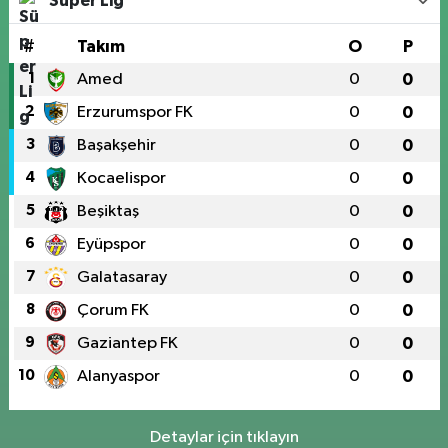
Süper Lig
#
Takım
O
P
1
Amed
0
0
2
Erzurumspor FK
0
0
3
Başakşehir
0
0
4
Kocaelispor
0
0
5
Beşiktaş
0
0
6
Eyüpspor
0
0
7
Galatasaray
0
0
8
Çorum FK
0
0
9
Gaziantep FK
0
0
10
Alanyaspor
0
0
Detaylar için tıklayın