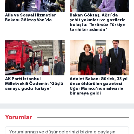
Aile ve Sosyal Hizmetler
Bakan Göktaş, Ağrı'da
Bakanı Göktaş Van'da
şehit yakınları ve gazilerle
buluştu: 'Terörsüz Türkiye
tarihi bir adımdır'
AK Parti İstanbul
Adalet Bakanı Gürlek, 33 yıl
Milletvekili Özdemir: 'Güçlü
önce öldürülen gazeteci
sanayi, güçlü Türkiye'
Uğur Mumcu'nun ailesi ile
bir araya geldi
Yorumlar