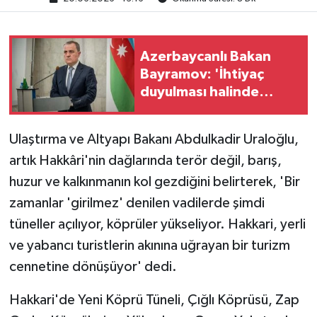
Azerbaycanlı Bakan
Bayramov: 'İhtiyaç
duyulması halinde
Ukrayna'ya da doğal
gaz tedarik etmeye
Ulaştırma ve Altyapı Bakanı Abdulkadir Uraloğlu,
hazırız'
artık Hakkâri'nin dağlarında terör değil, barış,
huzur ve kalkınmanın kol gezdiğini belirterek, 'Bir
zamanlar 'girilmez' denilen vadilerde şimdi
tüneller açılıyor, köprüler yükseliyor. Hakkari, yerli
ve yabancı turistlerin akınına uğrayan bir turizm
cennetine dönüşüyor' dedi.
Hakkari'de Yeni Köprü Tüneli, Çığlı Köprüsü, Zap