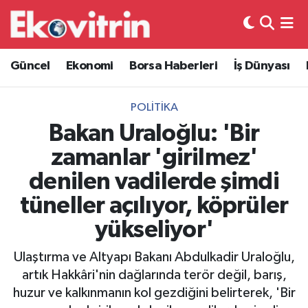
Güncel
Hava Durumu
Güncel
Ekonomi
Borsa Haberleri
İş Dünyası
Ekonomi
Trafik Durumu
POLITIKA
Borsa Haberleri
Süper Lig Puan Durumu ve Fikstür
Bakan Uraloğlu: 'Bir
zamanlar 'girilmez'
İş Dünyası
Tüm Manşetler
denilen vadilerde şimdi
Lojistik
Son Dakika Haberleri
tüneller açılıyor, köprüler
yükseliyor'
Otovitrin
Haber Arşivi
Ulaştırma ve Altyapı Bakanı Abdulkadir Uraloğlu,
Asayiş
artık Hakkâri'nin dağlarında terör değil, barış,
huzur ve kalkınmanın kol gezdiğini belirterek, 'Bir
Magazin