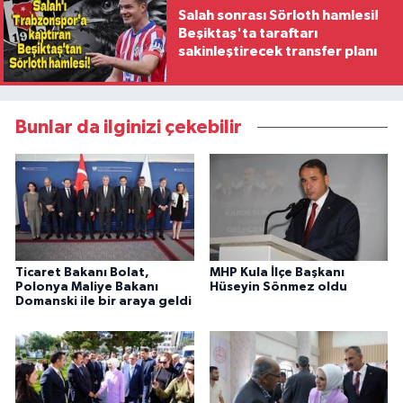
Salah sonrası Sörloth hamlesi!
Beşiktaş'ta taraftarı
sakinleştirecek transfer planı
Bunlar da ilginizi çekebilir
Ticaret Bakanı Bolat,
MHP Kula İlçe Başkanı
Polonya Maliye Bakanı
Hüseyin Sönmez oldu
Domanski ile bir araya geldi