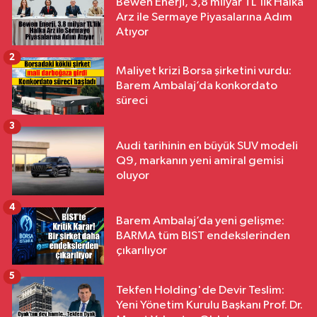
Bewen Enerji, 3,8 milyar TL'lik Halka
Arz ile Sermaye Piyasalarına Adım
Atıyor
2
Maliyet krizi Borsa şirketini vurdu:
Barem Ambalaj’da konkordato
süreci
3
Audi tarihinin en büyük SUV modeli
Q9, markanın yeni amiral gemisi
oluyor
4
Barem Ambalaj’da yeni gelişme:
BARMA tüm BIST endekslerinden
çıkarılıyor
5
Tekfen Holding'de Devir Teslim:
Yeni Yönetim Kurulu Başkanı Prof. Dr.