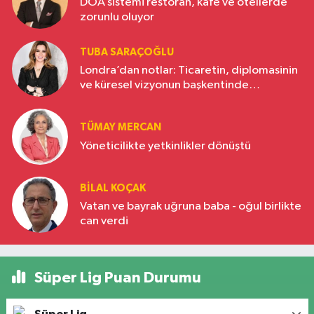
DOA sistemi restoran, kafe ve otellerde
zorunlu oluyor
TUBA SARAÇOĞLU
Londra’dan notlar: Ticaretin, diplomasinin
ve küresel vizyonun başkentinde
Türkiye’nin yükselen gücü
TÜMAY MERCAN
Yöneticilikte yetkinlikler dönüştü
BILAL KOÇAK
Vatan ve bayrak uğruna baba - oğul birlikte
can verdi
Süper Lig Puan Durumu