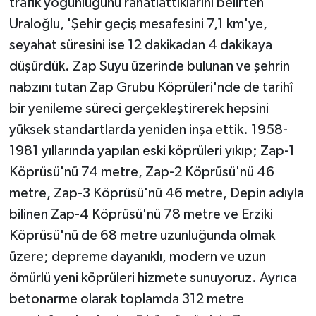
trafik yoğunluğunu rahatlattıklarını belirten
Uraloğlu, 'Şehir geçiş mesafesini 7,1 km'ye,
seyahat süresini ise 12 dakikadan 4 dakikaya
düşürdük. Zap Suyu üzerinde bulunan ve şehrin
nabzını tutan Zap Grubu Köprüleri'nde de tarihî
bir yenileme süreci gerçekleştirerek hepsini
yüksek standartlarda yeniden inşa ettik. 1958-
1981 yıllarında yapılan eski köprüleri yıkıp; Zap-1
Köprüsü'nü 74 metre, Zap-2 Köprüsü'nü 46
metre, Zap-3 Köprüsü'nü 46 metre, Depin adıyla
bilinen Zap-4 Köprüsü'nü 78 metre ve Erziki
Köprüsü'nü de 68 metre uzunluğunda olmak
üzere; depreme dayanıklı, modern ve uzun
ömürlü yeni köprüleri hizmete sunuyoruz. Ayrıca
betonarme olarak toplamda 312 metre