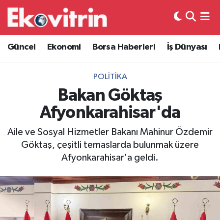
Güncel
Hava Durumu
Güncel
Ekonomi
Borsa Haberleri
İş Dünyası
Ekonomi
Trafik Durumu
POLITIKA
Borsa Haberleri
Süper Lig Puan Durumu ve Fikstür
Bakan Göktaş
Afyonkarahisar'da
İş Dünyası
Tüm Manşetler
Aile ve Sosyal Hizmetler Bakanı Mahinur Özdemir
Lojistik
Son Dakika Haberleri
Göktaş, çeşitli temaslarda bulunmak üzere
Afyonkarahisar'a geldi.
Otovitrin
Haber Arşivi
Asayiş
Magazin