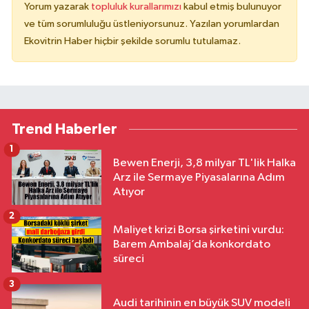
Yorum yazarak
topluluk kurallarımızı
kabul etmiş bulunuyor
ve tüm sorumluluğu üstleniyorsunuz. Yazılan yorumlardan
Ekovitrin Haber hiçbir şekilde sorumlu tutulamaz.
Trend Haberler
1
Bewen Enerji, 3,8 milyar TL'lik Halka
Arz ile Sermaye Piyasalarına Adım
Atıyor
2
Maliyet krizi Borsa şirketini vurdu:
Barem Ambalaj’da konkordato
süreci
3
Audi tarihinin en büyük SUV modeli