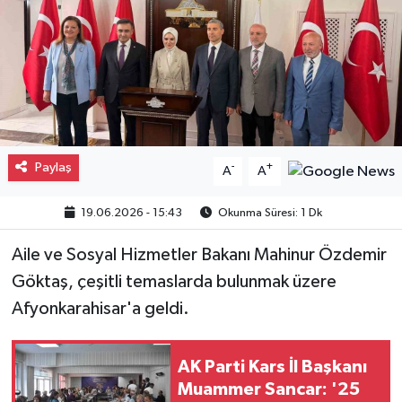
Gayrimenkul
Spor
Eğitim
Paylaş
-
+
A
A
19.06.2026 - 15:43
Okunma Süresi: 1 Dk
Aile ve Sosyal Hizmetler Bakanı Mahinur Özdemir
Göktaş, çeşitli temaslarda bulunmak üzere
Afyonkarahisar'a geldi.
AK Parti Kars İl Başkanı
Muammer Sancar: '25