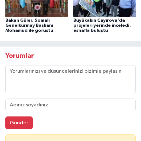
Bakan Güler, Somali
Büyükakın Çayırova'da
Genelkurmay Başkanı
projeleri yerinde inceledi,
Mohamud ile görüştü
esnafla buluştu
Yorumlar
Gönder