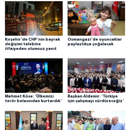
Kırşehir'de CHP'nin bayrak
Osmangazi'de oyuncaklar
değişimi talebine
paylaştıkça çoğalacak
itfaiyeden olumsuz yanıt
Mehmet Köse: 'Ülkemizi
Başkan Aldemir: 'Türkiye
terör belasından kurtardık'
için çalışmayı sürdüreceğiz'