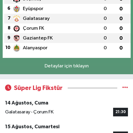
6
Eyüpspor
0
0
7
Galatasaray
0
0
8
Çorum FK
0
0
9
Gaziantep FK
0
0
10
Alanyaspor
0
0
Detaylar için tıklayın
Süper Lig Fikstür
14 Ağustos, Cuma
Galatasaray - Çorum FK
21:30
15 Ağustos, Cumartesi