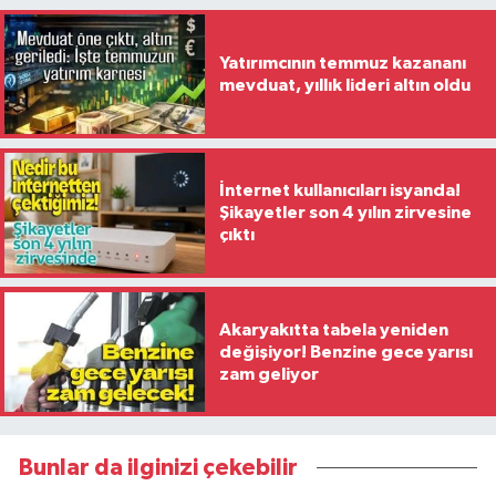
Yatırımcının temmuz kazananı
mevduat, yıllık lideri altın oldu
İnternet kullanıcıları isyanda!
Şikayetler son 4 yılın zirvesine
çıktı
Akaryakıtta tabela yeniden
değişiyor! Benzine gece yarısı
zam geliyor
Bunlar da ilginizi çekebilir