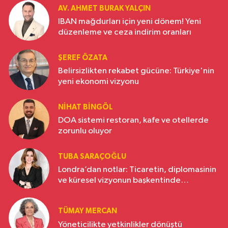
AV. AHMET BURAK YALÇIN
IBAN mağdurları için yeni dönem! Yeni
düzenleme ve ceza indirim oranları
ŞEREF ÖZATA
Belirsizlikten rekabet gücüne: Türkiye'nin
yeni ekonomi vizyonu
NIHAT BINGÖL
DOA sistemi restoran, kafe ve otellerde
zorunlu oluyor
TUBA SARAÇOĞLU
Londra’dan notlar: Ticaretin, diplomasinin
ve küresel vizyonun başkentinde
Türkiye’nin yükselen gücü
TÜMAY MERCAN
Yöneticilikte yetkinlikler dönüştü