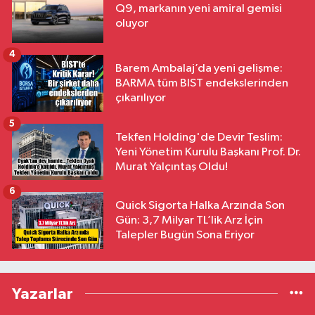
Q9, markanın yeni amiral gemisi
oluyor
4
Barem Ambalaj’da yeni gelişme:
BARMA tüm BIST endekslerinden
çıkarılıyor
5
Tekfen Holding'de Devir Teslim:
Yeni Yönetim Kurulu Başkanı Prof. Dr.
Murat Yalçıntaş Oldu!
6
Quick Sigorta Halka Arzında Son
Gün: 3,7 Milyar TL’lik Arz İçin
Talepler Bugün Sona Eriyor
Yazarlar