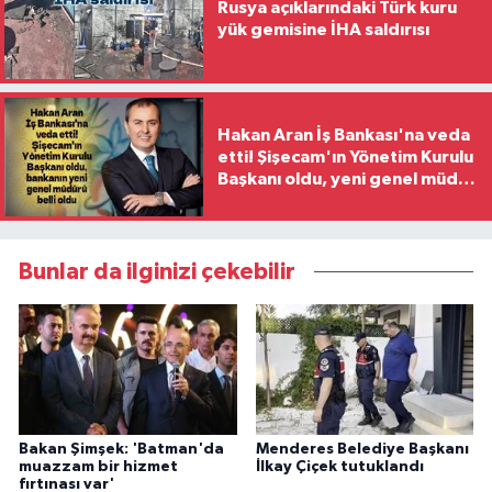
Rusya açıklarındaki Türk kuru
yük gemisine İHA saldırısı
Hakan Aran İş Bankası'na veda
etti! Şişecam'ın Yönetim Kurulu
Başkanı oldu, yeni genel müdür
belli oldu
Bunlar da ilginizi çekebilir
Bakan Şimşek: 'Batman'da
Menderes Belediye Başkanı
muazzam bir hizmet
İlkay Çiçek tutuklandı
fırtınası var'