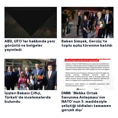
ABD, UFO'lar hakkında yeni
Bakan Şimşek, Gercüş'te
görüntü ve belgeler
toplu açılış törenine katıldı
yayınladı
İçişleri Bakanı Çiftçi,
DMM: 'Mekke Ortak
Türkeli'de incelemelerde
Savunma Anlaşması'nın
bulundu
NATO'nun 5. maddesiyle
çeliştiği iddiaları tamamen
gerçek dışı'