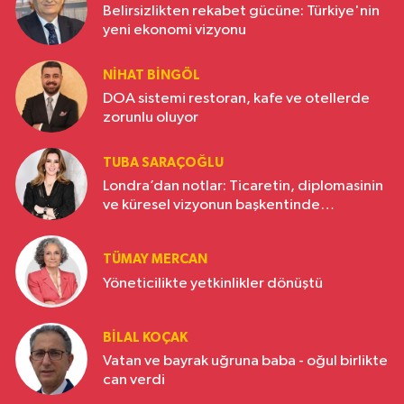
Belirsizlikten rekabet gücüne: Türkiye'nin
yeni ekonomi vizyonu
NIHAT BINGÖL
DOA sistemi restoran, kafe ve otellerde
zorunlu oluyor
TUBA SARAÇOĞLU
Londra’dan notlar: Ticaretin, diplomasinin
ve küresel vizyonun başkentinde
Türkiye’nin yükselen gücü
TÜMAY MERCAN
Yöneticilikte yetkinlikler dönüştü
BILAL KOÇAK
Vatan ve bayrak uğruna baba - oğul birlikte
can verdi