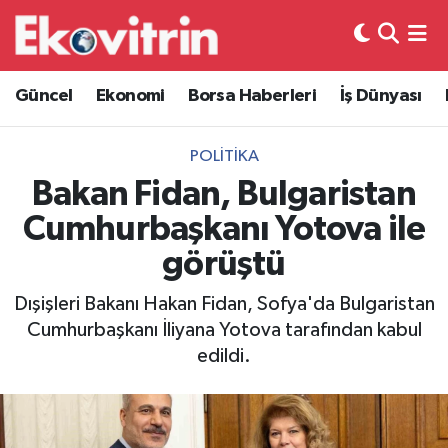
Güncel
Hava Durumu
Güncel
Ekonomi
Borsa Haberleri
İş Dünyası
Ekonomi
Trafik Durumu
POLITIKA
Borsa Haberleri
Süper Lig Puan Durumu ve Fikstür
Bakan Fidan, Bulgaristan
Cumhurbaşkanı Yotova ile
İş Dünyası
Tüm Manşetler
görüştü
Lojistik
Son Dakika Haberleri
Dışişleri Bakanı Hakan Fidan, Sofya'da Bulgaristan
Cumhurbaşkanı İliyana Yotova tarafından kabul
Otovitrin
Haber Arşivi
edildi.
Asayiş
Magazin