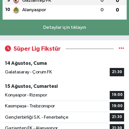
9
Gaziantep FK
0
0
10
Alanyaspor
0
0
Detaylar için tıklayın
Süper Lig Fikstür
14 Ağustos, Cuma
Galatasaray - Çorum FK
21:30
15 Ağustos, Cumartesi
Konyaspor - Rizespor
19:00
Kasımpaşa - Trabzonspor
19:00
Gençlerbirliği S.K. - Fenerbahçe
21:30
Gaziantep FK - Alanyaspor
21:30