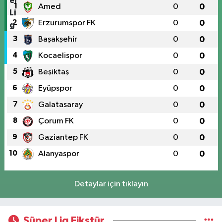
1
Amed
0
0
2
Erzurumspor FK
0
0
3
Başakşehir
0
0
4
Kocaelispor
0
0
5
Beşiktaş
0
0
6
Eyüpspor
0
0
7
Galatasaray
0
0
8
Çorum FK
0
0
9
Gaziantep FK
0
0
10
Alanyaspor
0
0
Detaylar için tıklayın
Süper Lig Fikstür