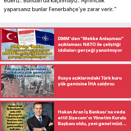
ederiz. Bundan da kaçınmayız. Ayrımcılık
yaparsanız bunlar Fenerbahçe’ye zarar verir."
DMM'den "Mekke Anlaşması"
açıklaması: NATO ile çeliştiği
iddiaları gerçeği yansıtmıyor
Rusya açıklarındaki Türk kuru
yük gemisine İHA saldırısı
Hakan Aran İş Bankası'na veda
etti! Şişecam'ın Yönetim Kurulu
Başkanı oldu, yeni genel müdür
belli oldu