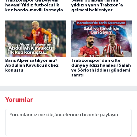
Trabzonspor’da bayram
Salah bombası! Mısırlı
havası! Yıldız futbolcu ilk
yıldızın yarın Trabzon'a
kez bordo-mavili formayla
gelmesi bekleniyor
Barış Alper satılıyor mu?
Trabzonspor'dan çifte
Abdullah Kavukcu ilk kez
dünya yıldızı hamlesi! Salah
konuştu
ve Sörloth iddiası gündemi
sarstı
Yorumlar