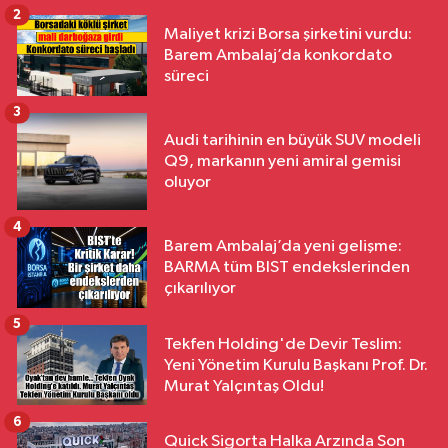
2
Maliyet krizi Borsa şirketini vurdu:
Barem Ambalaj’da konkordato
süreci
3
Audi tarihinin en büyük SUV modeli
Q9, markanın yeni amiral gemisi
oluyor
4
Barem Ambalaj’da yeni gelişme:
BARMA tüm BIST endekslerinden
çıkarılıyor
5
Tekfen Holding'de Devir Teslim:
Yeni Yönetim Kurulu Başkanı Prof. Dr.
Murat Yalçıntaş Oldu!
6
Quick Sigorta Halka Arzında Son