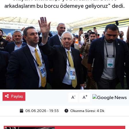
arkadaşlarım bu borcu ödemeye geliyoruz" dedi.
Gayrimenkul
Spor
Eğitim
Paylaş
-
+
A
A
06.06.2026 - 19:55
Okunma Süresi: 4 Dk