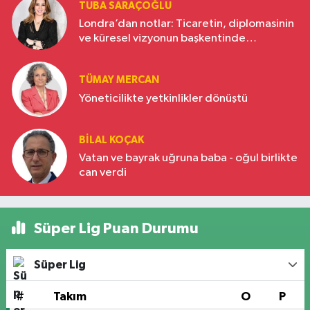
TUBA SARAÇOĞLU
Londra’dan notlar: Ticaretin, diplomasinin
ve küresel vizyonun başkentinde
Türkiye’nin yükselen gücü
TÜMAY MERCAN
Yöneticilikte yetkinlikler dönüştü
BILAL KOÇAK
Vatan ve bayrak uğruna baba - oğul birlikte
can verdi
Süper Lig Puan Durumu
Süper Lig
#
Takım
O
P