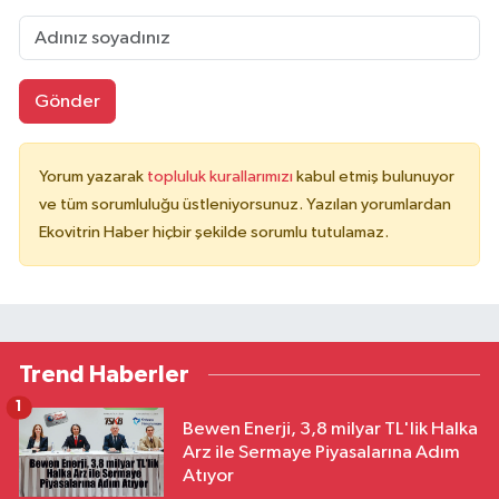
Gönder
Yorum yazarak
topluluk kurallarımızı
kabul etmiş bulunuyor
ve tüm sorumluluğu üstleniyorsunuz. Yazılan yorumlardan
Ekovitrin Haber hiçbir şekilde sorumlu tutulamaz.
Trend Haberler
1
Bewen Enerji, 3,8 milyar TL'lik Halka
Arz ile Sermaye Piyasalarına Adım
Atıyor