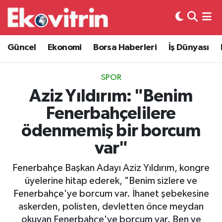
Güncel
Hava Durumu
Güncel
Ekonomi
Borsa Haberleri
İş Dünyası
Ekonomi
Trafik Durumu
SPOR
Borsa Haberleri
Süper Lig Puan Durumu ve Fikstür
Aziz Yıldırım: "Benim
Fenerbahçelilere
İş Dünyası
Tüm Manşetler
ödenmemiş bir borcum
Lojistik
Son Dakika Haberleri
var"
Otovitrin
Haber Arşivi
Fenerbahçe Başkan Adayı Aziz Yıldırım, kongre
üyelerine hitap ederek, "Benim sizlere ve
Asayiş
Fenerbahçe'ye borcum var. İhanet şebekesine
askerden, polisten, devletten önce meydan
Magazin
okuyan Fenerbahçe'ye borcum var. Ben ve