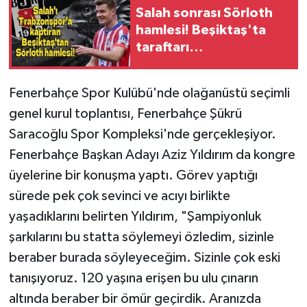
Salah sonrası Sörloth
hamlesi! Beşiktaş'ta
taraftarı
sakinleştirecek
transfer planı
Fenerbahçe Spor Kulübü'nde olağanüstü seçimli
genel kurul toplantısı, Fenerbahçe Şükrü
Saracoğlu Spor Kompleksi'nde gerçekleşiyor.
Fenerbahçe Başkan Adayı Aziz Yıldırım da kongre
üyelerine bir konuşma yaptı. Görev yaptığı
sürede pek çok sevinci ve acıyı birlikte
yaşadıklarını belirten Yıldırım, "Şampiyonluk
şarkılarını bu statta söylemeyi özledim, sizinle
beraber burada söyleyeceğim. Sizinle çok eski
tanışıyoruz. 120 yaşına erişen bu ulu çınarın
altında beraber bir ömür geçirdik. Aranızda