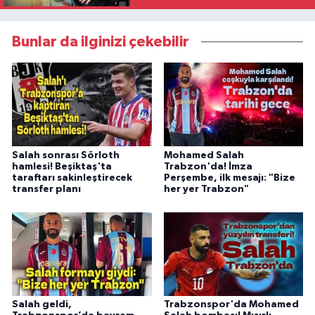
Bunlar da ilginizi çekebilir
Salah sonrası Sörloth
Mohamed Salah
hamlesi! Beşiktaş'ta
Trabzon'da! İmza
taraftarı sakinleştirecek
Perşembe, ilk mesajı: "Bize
transfer planı
her yer Trabzon"
Salah geldi,
Trabzonspor'da Mohamed