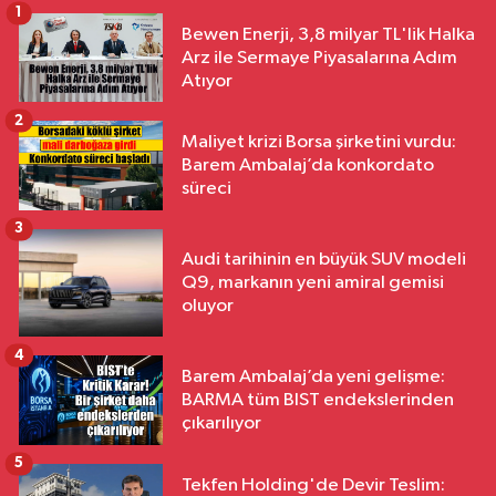
1
Bewen Enerji, 3,8 milyar TL'lik Halka
Arz ile Sermaye Piyasalarına Adım
Atıyor
2
Maliyet krizi Borsa şirketini vurdu:
Barem Ambalaj’da konkordato
süreci
3
Audi tarihinin en büyük SUV modeli
Q9, markanın yeni amiral gemisi
oluyor
4
Barem Ambalaj’da yeni gelişme:
BARMA tüm BIST endekslerinden
çıkarılıyor
5
Tekfen Holding'de Devir Teslim: