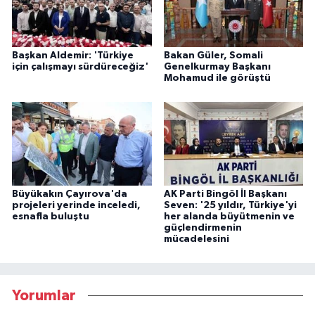
Başkan Aldemir: 'Türkiye
Bakan Güler, Somali
için çalışmayı sürdüreceğiz'
Genelkurmay Başkanı
Mohamud ile görüştü
Büyükakın Çayırova'da
AK Parti Bingöl İl Başkanı
projeleri yerinde inceledi,
Seven: '25 yıldır, Türkiye'yi
esnafla buluştu
her alanda büyütmenin ve
güçlendirmenin
mücadelesini
Yorumlar