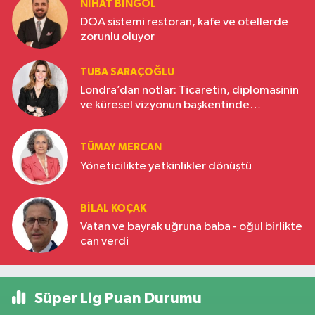
NIHAT BINGÖL
DOA sistemi restoran, kafe ve otellerde
zorunlu oluyor
TUBA SARAÇOĞLU
Londra’dan notlar: Ticaretin, diplomasinin
ve küresel vizyonun başkentinde
Türkiye’nin yükselen gücü
TÜMAY MERCAN
Yöneticilikte yetkinlikler dönüştü
BILAL KOÇAK
Vatan ve bayrak uğruna baba - oğul birlikte
can verdi
Süper Lig Puan Durumu