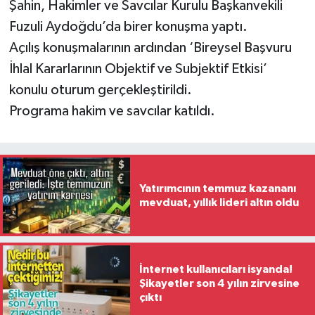
Şahin, Hakimler ve Savcılar Kurulu Başkanvekili
Fuzuli Aydoğdu’da birer konuşma yaptı.
Açılış konuşmalarının ardından ‘Bireysel Başvuru
İhlal Kararlarının Objektif ve Subjektif Etkisi’
konulu oturum gerçekleştirildi.
Programa hakim ve savcılar katıldı.
Yatırımcının temmuz kazananı
mevduat, yıllık lideri altın oldu
İnternet kullanıcıları isyanda!
Şikayetler son 4 yılın zirvesine
çıktı