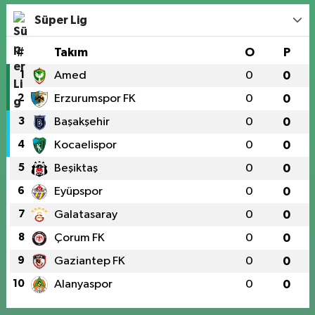
Süper Lig
#
Takım
O
P
1
Amed
0
0
2
Erzurumspor FK
0
0
3
Başakşehir
0
0
4
Kocaelispor
0
0
5
Beşiktaş
0
0
6
Eyüpspor
0
0
7
Galatasaray
0
0
8
Çorum FK
0
0
9
Gaziantep FK
0
0
10
Alanyaspor
0
0