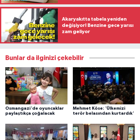
Akaryakıtta tabela yeniden
değişiyor! Benzine gece yarısı
zam geliyor
Bunlar da ilginizi çekebilir
Osmangazi'de oyuncaklar
Mehmet Köse: 'Ülkemizi
paylaştıkça çoğalacak
terör belasından kurtardık'