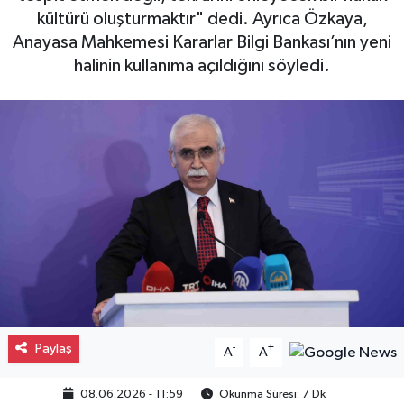
kültürü oluşturmaktır" dedi. Ayrıca Özkaya,
Gayrimenkul
Anayasa Mahkemesi Kararlar Bilgi Bankası’nın yeni
halinin kullanıma açıldığını söyledi.
Spor
Eğitim
Paylaş
-
+
A
A
08.06.2026 - 11:59
Okunma Süresi: 7 Dk