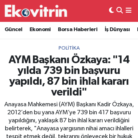
Güncel
Hava Durumu
Güncel
Ekonomi
Borsa Haberleri
İş Dünyası
Ekonomi
Trafik Durumu
POLITIKA
Borsa Haberleri
Süper Lig Puan Durumu ve Fikstür
AYM Başkanı Özkaya: "14
yılda 739 bin başvuru
İş Dünyası
Tüm Manşetler
yapıldı, 87 bin ihlal kararı
Lojistik
Son Dakika Haberleri
verildi"
Otovitrin
Haber Arşivi
Anayasa Mahkemesi (AYM) Başkanı Kadir Özkaya,
2012’den bu yana AYM’ye 739 bin 417 başvuru
Asayiş
yapıldığını, yaklaşık 87 bin ihlal kararı verildiğini
belirterek, "Anayasa yargısının nihai amacı ihlalleri
Magazin
tespit etmek değil, tekrarını önleyecek bir hukuk