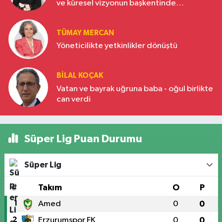
ve küresel vizyonun başkentinde
Türkiye’nin yükselen gücü
TÜMAY MERCAN
Yöneticilikte yetkinlikler dönüştü
BILAL KOÇAK
Vatan ve bayrak uğruna baba - oğul birlikte
can verdi
Süper Lig Puan Durumu
Süper Lig
#
Takım
O
P
1
Amed
0
0
2
Erzurumspor FK
0
0