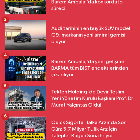
Barem Ambalaj’da konkordato
süreci
3
Audi tarihinin en büyük SUV modeli
Q9, markanın yeni amiral gemisi
oluyor
4
Barem Ambalaj’da yeni gelişme:
BARMA tüm BIST endekslerinden
çıkarılıyor
5
Tekfen Holding'de Devir Teslim:
Yeni Yönetim Kurulu Başkanı Prof. Dr.
Murat Yalçıntaş Oldu!
6
Quick Sigorta Halka Arzında Son
Gün: 3,7 Milyar TL’lik Arz İçin
Talepler Bugün Sona Eriyor