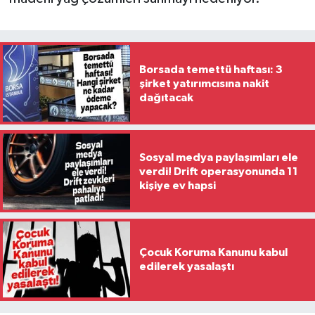
Borsada temettü haftası: 3
şirket yatırımcısına nakit
dağıtacak
Sosyal medya paylaşımları ele
verdi! Drift operasyonunda 11
kişiye ev hapsi
Çocuk Koruma Kanunu kabul
edilerek yasalaştı