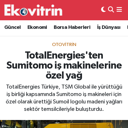
Güncel
Hava Durumu
Güncel
Ekonomi
Borsa Haberleri
İş Dünyası
Ekonomi
Trafik Durumu
OTOVITRIN
Borsa Haberleri
Süper Lig Puan Durumu ve Fikstür
TotalEnergies'ten
Sumitomo iş makinelerine
İş Dünyası
Tüm Manşetler
özel yağ
Lojistik
Son Dakika Haberleri
TotalEnergies Türkiye, TSM Global ile yürüttüğü
iş birliği kapsamında Sumitomo iş makineleri için
Otovitrin
Haber Arşivi
özel olarak ürettiği Sumoil logolu madeni yağları
sektör temsilcileriyle buluşturdu.
Asayiş
Magazin