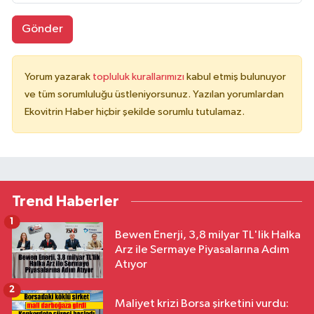
Gönder
Yorum yazarak
topluluk kurallarımızı
kabul etmiş bulunuyor
ve tüm sorumluluğu üstleniyorsunuz. Yazılan yorumlardan
Ekovitrin Haber hiçbir şekilde sorumlu tutulamaz.
Trend Haberler
1
Bewen Enerji, 3,8 milyar TL'lik Halka
Arz ile Sermaye Piyasalarına Adım
Atıyor
2
Maliyet krizi Borsa şirketini vurdu: