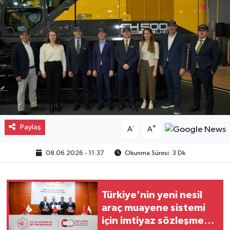
Gayrimenkul
Spor
Eğitim
Paylaş
-
+
A
A
08.06.2026 - 11:37
Okunma Süresi: 3 Dk
Türkiye'nin yeni nesil
araç muayene sistemi
için imtiyaz sözleşmesi