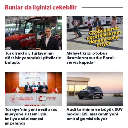
Bunlar da ilginizi çekebilir
TürkTraktör, Türkiye'nin
Maliyet krizi otobüs
dört bir yanındaki çiftçilerle
ikramlarını vurdu: Paralı
buluştu
servis kapıda!
Türkiye'nin yeni nesil araç
Audi tarihinin en büyük SUV
muayene sistemi için
modeli Q9, markanın yeni
imtiyaz sözleşmesi
amiral gemisi oluyor
imzalandı