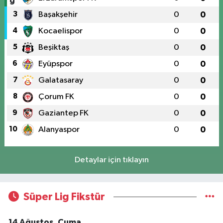
3
Başakşehir
0
0
4
Kocaelispor
0
0
5
Beşiktaş
0
0
6
Eyüpspor
0
0
7
Galatasaray
0
0
8
Çorum FK
0
0
9
Gaziantep FK
0
0
10
Alanyaspor
0
0
Detaylar için tıklayın
Süper Lig Fikstür
14 Ağustos, Cuma