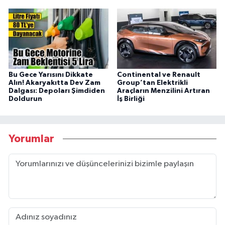
Bu Gece Yarısını Dikkate
Continental ve Renault
Alın! Akaryakıtta Dev Zam
Group’tan Elektrikli
Dalgası: Depoları Şimdiden
Araçların Menzilini Artıran
Doldurun
İş Birliği
Yorumlar