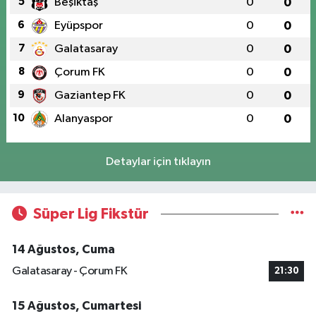
5
Beşiktaş
0
0
6
Eyüpspor
0
0
7
Galatasaray
0
0
8
Çorum FK
0
0
9
Gaziantep FK
0
0
10
Alanyaspor
0
0
Detaylar için tıklayın
Süper Lig Fikstür
14 Ağustos, Cuma
Galatasaray - Çorum FK
21:30
15 Ağustos, Cumartesi