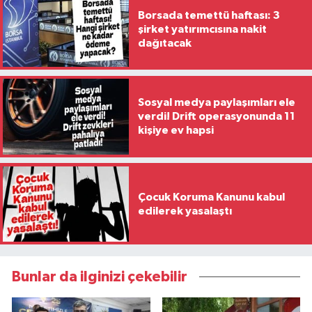
Borsada temettü haftası: 3
şirket yatırımcısına nakit
dağıtacak
Sosyal medya paylaşımları ele
verdi! Drift operasyonunda 11
kişiye ev hapsi
Çocuk Koruma Kanunu kabul
edilerek yasalaştı
Bunlar da ilginizi çekebilir