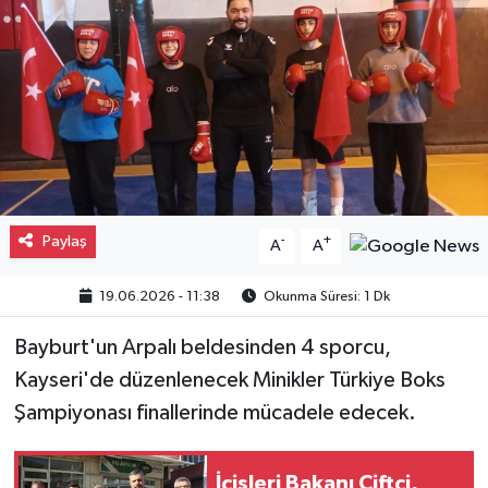
Gayrimenkul
Spor
Eğitim
Paylaş
-
+
A
A
19.06.2026 - 11:38
Okunma Süresi: 1 Dk
Bayburt'un Arpalı beldesinden 4 sporcu,
Kayseri'de düzenlenecek Minikler Türkiye Boks
Şampiyonası finallerinde mücadele edecek.
İçişleri Bakanı Çiftçi,