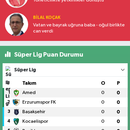
Yöneticilikte yetkinlikler dönüştü
BILAL KOÇAK
Vatan ve bayrak uğruna baba - oğul birlikte
can verdi
Süper Lig Puan Durumu
Süper Lig
#
Takım
O
P
1
Amed
0
0
2
Erzurumspor FK
0
0
3
Başakşehir
0
0
4
Kocaelispor
0
0