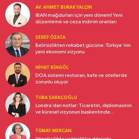
AV. AHMET BURAK YALÇIN
IBAN mağdurları için yeni dönem! Yeni
düzenleme ve ceza indirim oranları
ŞEREF ÖZATA
Belirsizlikten rekabet gücüne: Türkiye'nin
yeni ekonomi vizyonu
NIHAT BINGÖL
DOA sistemi restoran, kafe ve otellerde
zorunlu oluyor
TUBA SARAÇOĞLU
Londra’dan notlar: Ticaretin, diplomasinin
ve küresel vizyonun başkentinde
Türkiye’nin yükselen gücü
TÜMAY MERCAN