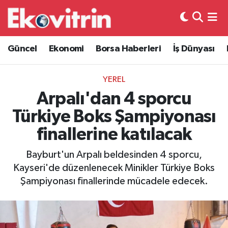
Güncel
Hava Durumu
Güncel
Ekonomi
Borsa Haberleri
İş Dünyası
Ekonomi
Trafik Durumu
YEREL
Borsa Haberleri
Süper Lig Puan Durumu ve Fikstür
Arpalı'dan 4 sporcu
Türkiye Boks Şampiyonası
İş Dünyası
Tüm Manşetler
finallerine katılacak
Lojistik
Son Dakika Haberleri
Bayburt'un Arpalı beldesinden 4 sporcu,
Kayseri'de düzenlenecek Minikler Türkiye Boks
Otovitrin
Haber Arşivi
Şampiyonası finallerinde mücadele edecek.
Asayiş
Magazin