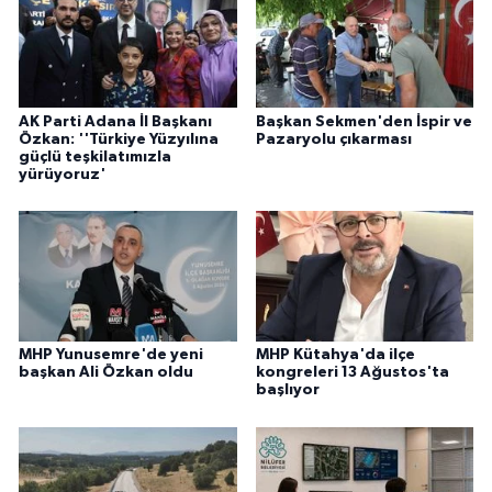
AK Parti Adana İl Başkanı
Başkan Sekmen'den İspir ve
Özkan: ''Türkiye Yüzyılına
Pazaryolu çıkarması
güçlü teşkilatımızla
yürüyoruz'
MHP Yunusemre'de yeni
MHP Kütahya'da ilçe
başkan Ali Özkan oldu
kongreleri 13 Ağustos'ta
başlıyor