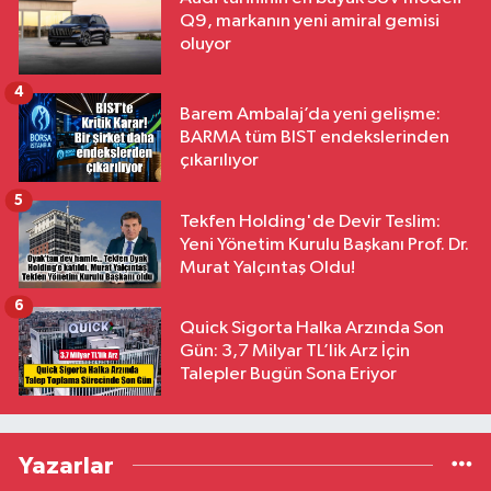
Q9, markanın yeni amiral gemisi
oluyor
4
Barem Ambalaj’da yeni gelişme:
BARMA tüm BIST endekslerinden
çıkarılıyor
5
Tekfen Holding'de Devir Teslim:
Yeni Yönetim Kurulu Başkanı Prof. Dr.
Murat Yalçıntaş Oldu!
6
Quick Sigorta Halka Arzında Son
Gün: 3,7 Milyar TL’lik Arz İçin
Talepler Bugün Sona Eriyor
Yazarlar