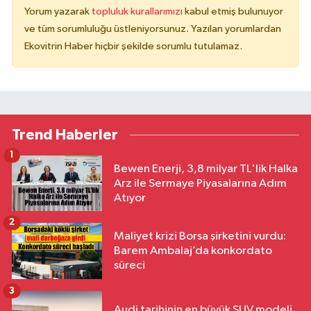
Yorum yazarak
topluluk kurallarımızı
kabul etmiş bulunuyor
ve tüm sorumluluğu üstleniyorsunuz. Yazılan yorumlardan
Ekovitrin Haber hiçbir şekilde sorumlu tutulamaz.
Trend Haberler
1
Bewen Enerji, 3,8 milyar TL'lik Halka
Arz ile Sermaye Piyasalarına Adım
Atıyor
2
Maliyet krizi Borsa şirketini vurdu:
Barem Ambalaj’da konkordato
süreci
3
Audi tarihinin en büyük SUV modeli