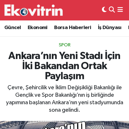
Güncel
Hava Durumu
Güncel
Ekonomi
Borsa Haberleri
İş Dünyası
Ekonomi
Trafik Durumu
SPOR
Borsa Haberleri
Süper Lig Puan Durumu ve Fikstür
Ankara’nın Yeni Stadı İçin
İki Bakandan Ortak
İş Dünyası
Tüm Manşetler
Paylaşım
Lojistik
Son Dakika Haberleri
Çevre, Şehircilik ve İklim Değişikliği Bakanlığı ile
Gençlik ve Spor Bakanlığı’nın iş birliğinde
Otovitrin
Haber Arşivi
yapımına başlanan Ankara’nın yeni stadyumunda
sona gelindi.
Asayiş
Magazin