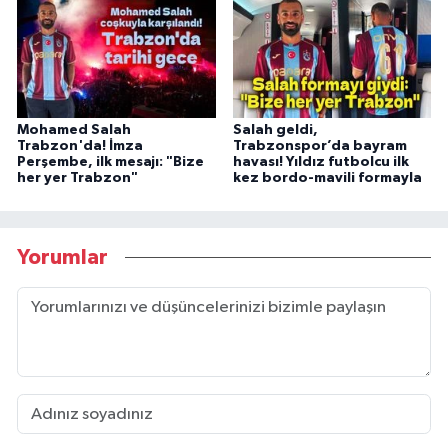
Mohamed Salah
Salah geldi,
Trabzon'da! İmza
Trabzonspor’da bayram
Perşembe, ilk mesajı: "Bize
havası! Yıldız futbolcu ilk
her yer Trabzon"
kez bordo-mavili formayla
Yorumlar