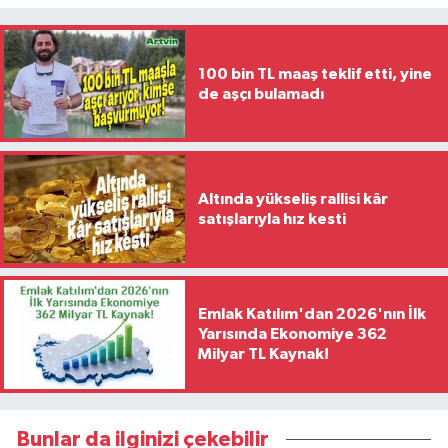
100 bin TL maaş teklif etti, yine
de aşçı bulamadı
Altında yükseliş rallisi kâr
satışlarıyla hız kesti
Emlak Katılım'dan 2026'nın İlk
Yarısında Ekonomiye 362
Milyar TL Kaynak!
Bunlar da ilginizi çekebilir