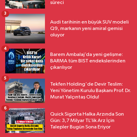
süreci
3
Audi tarihinin en büyük SUV modeli
Q9, markanın yeni amiral gemisi
oluyor
4
Barem Ambalaj’da yeni gelişme:
BARMA tüm BIST endekslerinden
çıkarılıyor
5
Tekfen Holding'de Devir Teslim:
Yeni Yönetim Kurulu Başkanı Prof. Dr.
Murat Yalçıntaş Oldu!
6
Quick Sigorta Halka Arzında Son
Gün: 3,7 Milyar TL’lik Arz İçin
Talepler Bugün Sona Eriyor