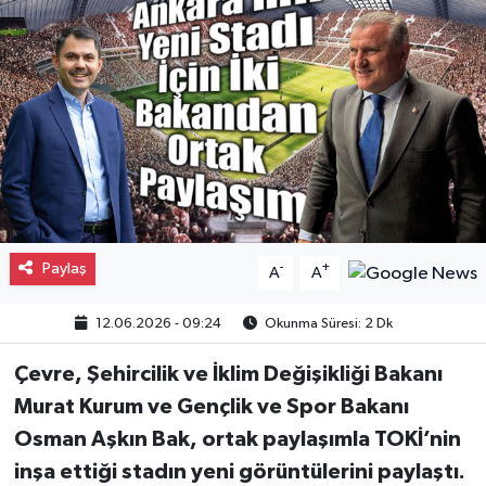
Gayrimenkul
Spor
Eğitim
Paylaş
-
+
A
A
12.06.2026 - 09:24
Okunma Süresi: 2 Dk
Çevre, Şehircilik ve İklim Değişikliği Bakanı
Murat Kurum ve Gençlik ve Spor Bakanı
Osman Aşkın Bak, ortak paylaşımla TOKİ’nin
inşa ettiği stadın yeni görüntülerini paylaştı.