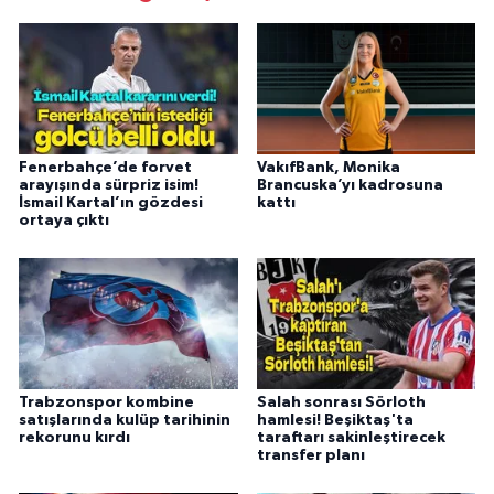
Fenerbahçe’de forvet
VakıfBank, Monika
arayışında sürpriz isim!
Brancuska’yı kadrosuna
İsmail Kartal’ın gözdesi
kattı
ortaya çıktı
Trabzonspor kombine
Salah sonrası Sörloth
satışlarında kulüp tarihinin
hamlesi! Beşiktaş'ta
rekorunu kırdı
taraftarı sakinleştirecek
transfer planı