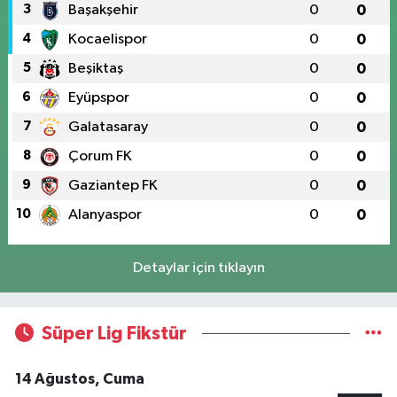
3
Başakşehir
0
0
4
Kocaelispor
0
0
5
Beşiktaş
0
0
6
Eyüpspor
0
0
7
Galatasaray
0
0
8
Çorum FK
0
0
9
Gaziantep FK
0
0
10
Alanyaspor
0
0
Detaylar için tıklayın
Süper Lig Fikstür
14 Ağustos, Cuma