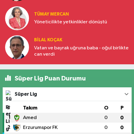
Türkiye’nin yükselen gücü
TÜMAY MERCAN
Yöneticilikte yetkinlikler dönüştü
BILAL KOÇAK
Vatan ve bayrak uğruna baba - oğul birlikte
can verdi
Süper Lig Puan Durumu
Süper Lig
#
Takım
O
P
1
Amed
0
0
2
Erzurumspor FK
0
0