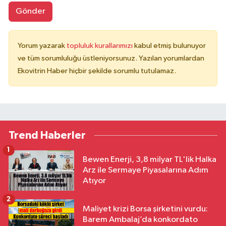
Gönder
Yorum yazarak
topluluk kurallarımızı
kabul etmiş bulunuyor
ve tüm sorumluluğu üstleniyorsunuz. Yazılan yorumlardan
Ekovitrin Haber hiçbir şekilde sorumlu tutulamaz.
Trend Haberler
1
Bewen Enerji, 3,8 milyar TL'lik Halka
Arz ile Sermaye Piyasalarına Adım
Atıyor
2
Maliyet krizi Borsa şirketini vurdu:
Barem Ambalaj’da konkordato