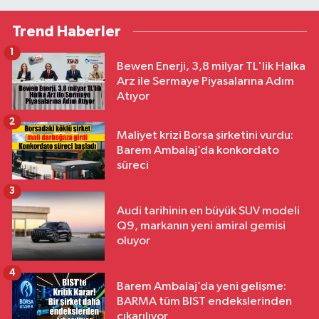
Trend Haberler
1
Bewen Enerji, 3,8 milyar TL'lik Halka
Arz ile Sermaye Piyasalarına Adım
Atıyor
2
Maliyet krizi Borsa şirketini vurdu:
Barem Ambalaj’da konkordato
süreci
3
Audi tarihinin en büyük SUV modeli
Q9, markanın yeni amiral gemisi
oluyor
4
Barem Ambalaj’da yeni gelişme:
BARMA tüm BIST endekslerinden
çıkarılıyor