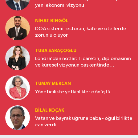
yeni ekonomi vizyonu
NIHAT BINGÖL
DOA sistemi restoran, kafe ve otellerde
zorunlu oluyor
TUBA SARAÇOĞLU
Londra’dan notlar: Ticaretin, diplomasinin
ve küresel vizyonun başkentinde
Türkiye’nin yükselen gücü
TÜMAY MERCAN
Yöneticilikte yetkinlikler dönüştü
BILAL KOÇAK
Vatan ve bayrak uğruna baba - oğul birlikte
can verdi