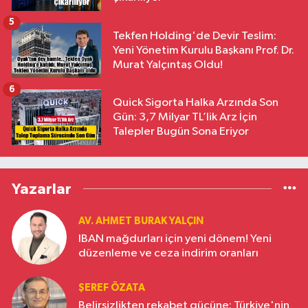
5
Tekfen Holding'de Devir Teslim:
Yeni Yönetim Kurulu Başkanı Prof. Dr.
Murat Yalçıntaş Oldu!
6
Quick Sigorta Halka Arzında Son
Gün: 3,7 Milyar TL’lik Arz İçin
Talepler Bugün Sona Eriyor
Yazarlar
AV. AHMET BURAK YALÇIN
IBAN mağdurları için yeni dönem! Yeni
düzenleme ve ceza indirim oranları
ŞEREF ÖZATA
Belirsizlikten rekabet gücüne: Türkiye'nin