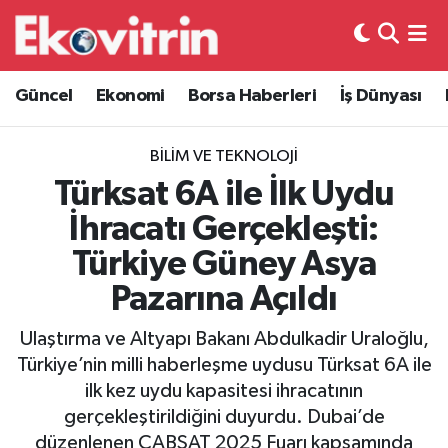
Güncel
Hava Durumu
Güncel
Ekonomi
Borsa Haberleri
İş Dünyası
Ekonomi
Trafik Durumu
BILIM VE TEKNOLOJI
Borsa Haberleri
Süper Lig Puan Durumu ve Fikstür
Türksat 6A ile İlk Uydu
İhracatı Gerçekleşti:
İş Dünyası
Tüm Manşetler
Türkiye Güney Asya
Lojistik
Son Dakika Haberleri
Pazarına Açıldı
Otovitrin
Haber Arşivi
Ulaştırma ve Altyapı Bakanı Abdulkadir Uraloğlu,
Türkiye’nin milli haberleşme uydusu Türksat 6A ile
Asayiş
ilk kez uydu kapasitesi ihracatının
gerçekleştirildiğini duyurdu. Dubai’de
Magazin
düzenlenen CABSAT 2025 Fuarı kapsamında