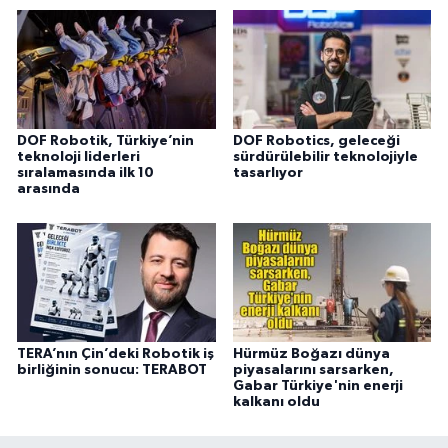
DOF Robotik, Türkiye’nin
DOF Robotics, geleceği
teknoloji liderleri
sürdürülebilir teknolojiyle
sıralamasında ilk 10
tasarlıyor
arasında
TERA’nın Çin’deki Robotik iş
Hürmüz Boğazı dünya
birliğinin sonucu: TERABOT
piyasalarını sarsarken,
Gabar Türkiye'nin enerji
kalkanı oldu