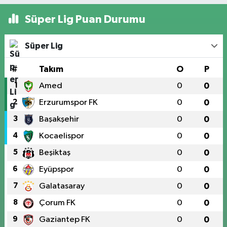
Süper Lig Puan Durumu
Süper Lig
#
Takım
O
P
1
Amed
0
0
2
Erzurumspor FK
0
0
3
Başakşehir
0
0
4
Kocaelispor
0
0
5
Beşiktaş
0
0
6
Eyüpspor
0
0
7
Galatasaray
0
0
8
Çorum FK
0
0
9
Gaziantep FK
0
0