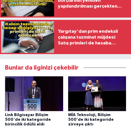
borçlarının yeniden
yapılandırılması gerçekten
önemli bir fırsat"
Yargıtay'dan prim endeksli
çalışana tazminat müjdesi:
Satış primleri de hesaba
katılacak
Bunlar da ilginizi çekebilir
Link Bilgisayar Bilişim
MİA Teknoloji, Bilişim
500'de iki kategoride
500’de iki kategoride
birincilik ödülü aldı
zirveye çıktı