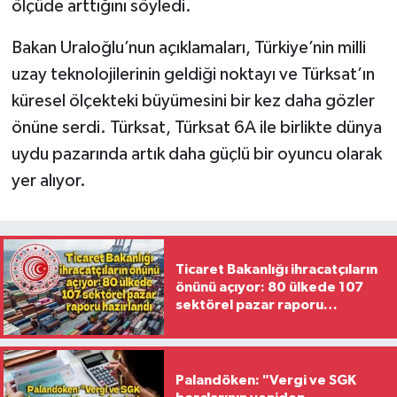
ölçüde arttığını söyledi.
Bakan Uraloğlu’nun açıklamaları, Türkiye’nin milli
uzay teknolojilerinin geldiği noktayı ve Türksat’ın
küresel ölçekteki büyümesini bir kez daha gözler
önüne serdi. Türksat, Türksat 6A ile birlikte dünya
uydu pazarında artık daha güçlü bir oyuncu olarak
yer alıyor.
Ticaret Bakanlığı ihracatçıların
önünü açıyor: 80 ülkede 107
sektörel pazar raporu
hazırlandı
Palandöken: "Vergi ve SGK