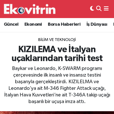
Güncel
Hava Durumu
Güncel
Ekonomi
Borsa Haberleri
İş Dünyası
Ekonomi
Trafik Durumu
BILIM VE TEKNOLOJI
Borsa Haberleri
Süper Lig Puan Durumu ve Fikstür
KIZILEMA ve İtalyan
uçaklarından tarihi test
İş Dünyası
Tüm Manşetler
Baykar ve Leonardo, K-SWARM programı
Lojistik
Son Dakika Haberleri
çerçevesinde ilk insanlı ve insansız testini
başarıyla gerçekleştirdi. KIZILELMA ve
Otovitrin
Haber Arşivi
Leonardo’ya ait M-346 Fighter Attack uçağı,
İtalyan Hava Kuvvetleri’ne ait T-346A takip uçağı
Asayiş
başarılı bir uçuşa imza attı.
Magazin