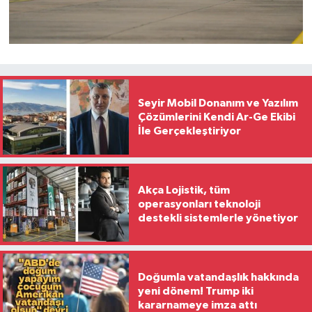
Seyir Mobil Donanım ve Yazılım
Çözümlerini Kendi Ar-Ge Ekibi
İle Gerçekleştiriyor
Akça Lojistik, tüm
operasyonları teknoloji
destekli sistemlerle yönetiyor
Doğumla vatandaşlık hakkında
yeni dönem! Trump iki
kararnameye imza attı