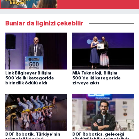
Bunlar da ilginizi çekebilir
Link Bilgisayar Bilişim
MİA Teknoloji, Bilişim
500'de iki kategoride
500’de iki kategoride
birincilik ödülü aldı
zirveye çıktı
DOF Robotik, Türkiye’nin
DOF Robotics, geleceği