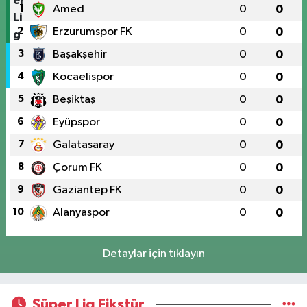
1
Amed
0
0
2
Erzurumspor FK
0
0
3
Başakşehir
0
0
4
Kocaelispor
0
0
5
Beşiktaş
0
0
6
Eyüpspor
0
0
7
Galatasaray
0
0
8
Çorum FK
0
0
9
Gaziantep FK
0
0
10
Alanyaspor
0
0
Detaylar için tıklayın
Süper Lig Fikstür