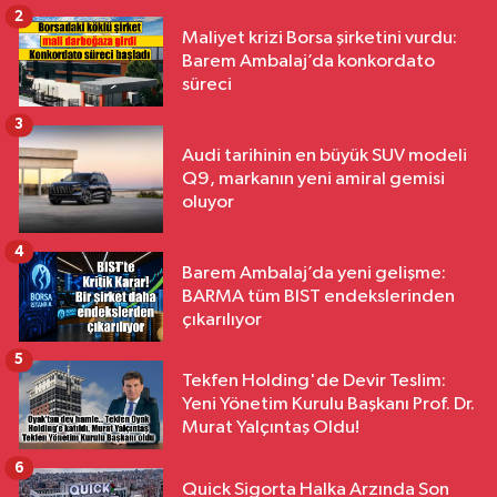
2
Maliyet krizi Borsa şirketini vurdu:
Barem Ambalaj’da konkordato
süreci
3
Audi tarihinin en büyük SUV modeli
Q9, markanın yeni amiral gemisi
oluyor
4
Barem Ambalaj’da yeni gelişme:
BARMA tüm BIST endekslerinden
çıkarılıyor
5
Tekfen Holding'de Devir Teslim:
Yeni Yönetim Kurulu Başkanı Prof. Dr.
Murat Yalçıntaş Oldu!
6
Quick Sigorta Halka Arzında Son