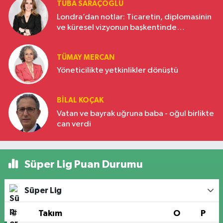
TUBA SARAÇOĞLU
Londra’dan notlar: Ticaretin, diplomasinin
ve küresel vizyonun başkentinde
Türkiye’nin yükselen gücü
TÜMAY MERCAN
Yöneticilikte yetkinlikler dönüştü
BILAL KOÇAK
Vatan ve bayrak uğruna baba - oğul birlikte
can verdi
Süper Lig Puan Durumu
Süper Lig
#
Takım
O
P