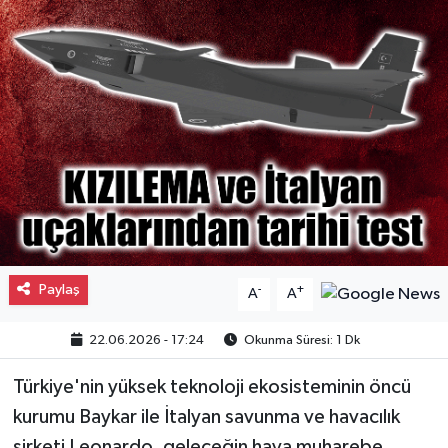
Gayrimenkul
Spor
Eğitim
Paylaş
-
+
A
A
22.06.2026 - 17:24
Okunma Süresi: 1 Dk
Türkiye'nin yüksek teknoloji ekosisteminin öncü
kurumu Baykar ile İtalyan savunma ve havacılık
şirketi Leonardo, geleceğin hava muharebe