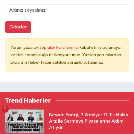
Gönder
Yorum yazarak
topluluk kurallarımızı
kabul etmiş bulunuyor
ve tüm sorumluluğu üstleniyorsunuz. Yazılan yorumlardan
Ekovitrin Haber hiçbir şekilde sorumlu tutulamaz.
Trend Haberler
1
Bewen Enerji, 3,8 milyar TL'lik Halka
Arz ile Sermaye Piyasalarına Adım
Atıyor