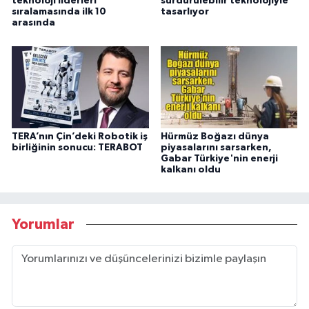
teknoloji liderleri
sürdürülebilir teknolojiyle
sıralamasında ilk 10
tasarlıyor
arasında
TERA’nın Çin’deki Robotik iş
Hürmüz Boğazı dünya
birliğinin sonucu: TERABOT
piyasalarını sarsarken,
Gabar Türkiye'nin enerji
kalkanı oldu
Yorumlar