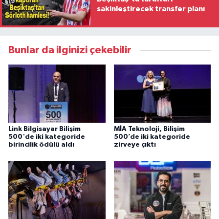
sakinleştirecek transfer planı
Bunlar da ilginizi çekebilir
Link Bilgisayar Bilişim
MİA Teknoloji, Bilişim
500'de iki kategoride
500’de iki kategoride
birincilik ödülü aldı
zirveye çıktı