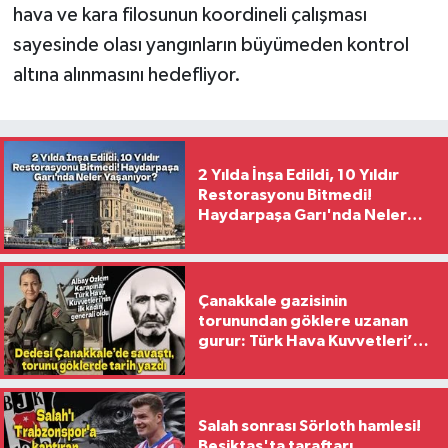
hava ve kara filosunun koordineli çalışması
sayesinde olası yangınların büyümeden kontrol
altına alınmasını hedefliyor.
2 Yılda İnşa Edildi, 10 Yıldır
Restorasyonu Bitmedi!
Haydarpaşa Garı'nda Neler
Yaşanıyor?
Çanakkale gazisinin
torunundan göklere uzanan
gurur: Türk Hava Kuvvetleri’nin
ilk kadın generali oldu
Salah sonrası Sörloth hamlesi!
Beşiktaş'ta taraftarı