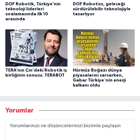
DOF Robotik, Türkiye’nin
DOF Robotics, geleceği
teknoloji liderleri
sürdürülebilir teknolojiyle
sıralamasında ilk 10
tasarlıyor
arasında
TERA’nın Çin’deki Robotik iş
Hürmüz Boğazı dünya
birliğinin sonucu: TERABOT
piyasalarını sarsarken,
Gabar Türkiye'nin enerji
kalkanı oldu
Yorumlar