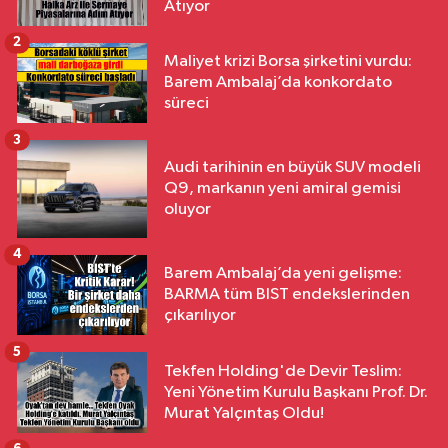
Atıyor
2
Maliyet krizi Borsa şirketini vurdu:
Barem Ambalaj’da konkordato
süreci
3
Audi tarihinin en büyük SUV modeli
Q9, markanın yeni amiral gemisi
oluyor
4
Barem Ambalaj’da yeni gelişme:
BARMA tüm BIST endekslerinden
çıkarılıyor
5
Tekfen Holding'de Devir Teslim:
Yeni Yönetim Kurulu Başkanı Prof. Dr.
Murat Yalçıntaş Oldu!