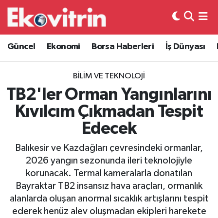
Güncel
Hava Durumu
Güncel
Ekonomi
Borsa Haberleri
İş Dünyası
Ekonomi
Trafik Durumu
BILIM VE TEKNOLOJI
Borsa Haberleri
Süper Lig Puan Durumu ve Fikstür
TB2'ler Orman Yangınlarını
Kıvılcım Çıkmadan Tespit
İş Dünyası
Tüm Manşetler
Edecek
Lojistik
Son Dakika Haberleri
Balıkesir ve Kazdağları çevresindeki ormanlar,
2026 yangın sezonunda ileri teknolojiyle
Otovitrin
Haber Arşivi
korunacak. Termal kameralarla donatılan
Bayraktar TB2 insansız hava araçları, ormanlık
Asayiş
alanlarda oluşan anormal sıcaklık artışlarını tespit
ederek henüz alev oluşmadan ekipleri harekete
Magazin