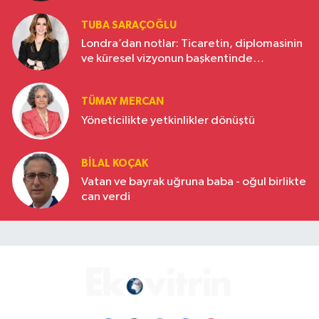
TUBA SARAÇOĞLU
Londra’dan notlar: Ticaretin, diplomasinin
ve küresel vizyonun başkentinde
Türkiye’nin yükselen gücü
TÜMAY MERCAN
Yöneticilikte yetkinlikler dönüştü
BILAL KOÇAK
Vatan ve bayrak uğruna baba - oğul birlikte
can verdi