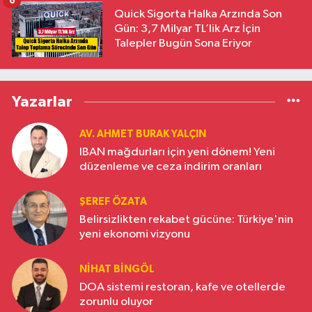
6
Quick Sigorta Halka Arzında Son
Gün: 3,7 Milyar TL’lik Arz İçin
Talepler Bugün Sona Eriyor
Yazarlar
AV. AHMET BURAK YALÇIN
IBAN mağdurları için yeni dönem! Yeni
düzenleme ve ceza indirim oranları
ŞEREF ÖZATA
Belirsizlikten rekabet gücüne: Türkiye'nin
yeni ekonomi vizyonu
NIHAT BINGÖL
DOA sistemi restoran, kafe ve otellerde
zorunlu oluyor