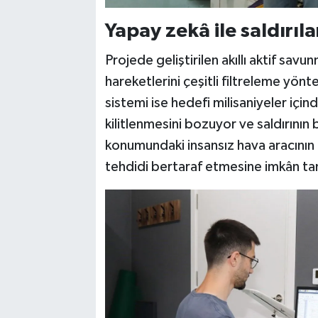
Yapay zekâ ile saldırıla
Projede geliştirilen akıllı aktif sa
hareketlerini çeşitli filtreleme yön
sistemi ise hedefi milisaniyeler içi
kilitlenmesini bozuyor ve saldırının 
konumundaki insansız hava aracını
tehdidi bertaraf etmesine imkân ta