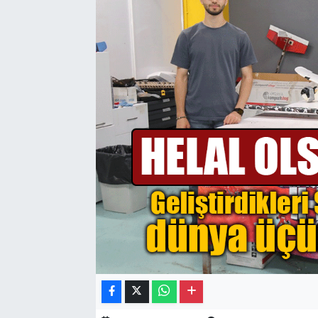
Gayrimenkul
Spor
Eğitim