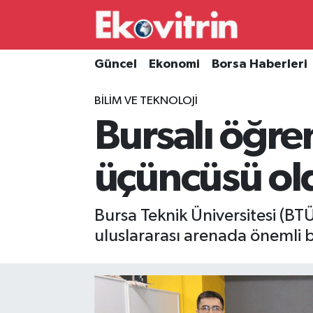
Güncel
Hava Durumu
Güncel
Ekonomi
Borsa Haberleri
Ekonomi
Trafik Durumu
BILIM VE TEKNOLOJI
Bursalı öğre
Borsa Haberleri
Süper Lig Puan Durumu ve Fikstür
İş Dünyası
Tüm Manşetler
üçüncüsü ol
Lojistik
Son Dakika Haberleri
Bursa Teknik Üniversitesi (BTÜ
Otovitrin
Haber Arşivi
uluslararası arenada önemli bi
Asayiş
Magazin