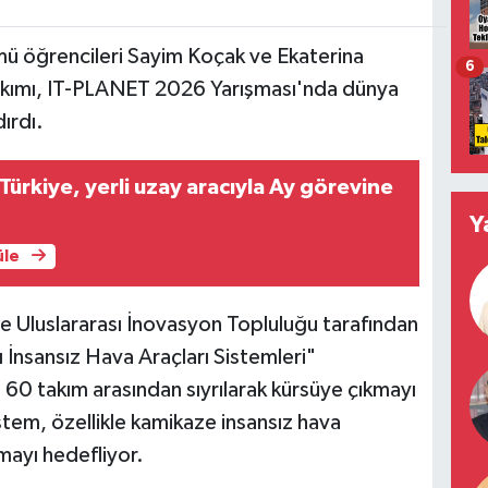
ü öğrencileri Sayim Koçak ve Ekaterina
6
Takımı, IT-PLANET 2026 Yarışması'nda dünya
ırdı.
Türkiye, yerli uzay aracıyla Ay görevine
Y
üle
le Uluslararası İnovasyon Topluluğu tarafından
 İnsansız Hava Araçları Sistemleri"
60 takım arasından sıyrılarak kürsüye çıkmayı
istem, özellikle kamikaze insansız hava
mayı hedefliyor.