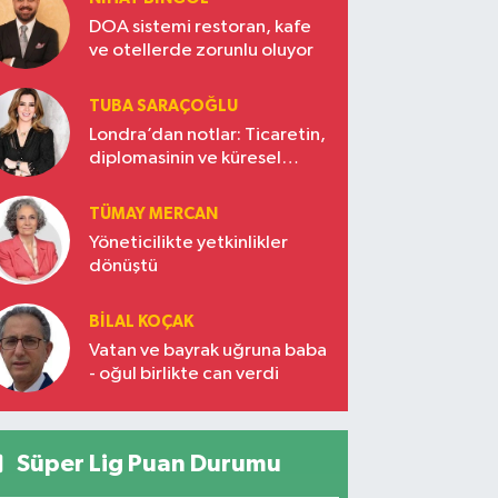
DOA sistemi restoran, kafe
ve otellerde zorunlu oluyor
TUBA SARAÇOĞLU
Londra’dan notlar: Ticaretin,
diplomasinin ve küresel
vizyonun başkentinde
Türkiye’nin yükselen gücü
TÜMAY MERCAN
Yöneticilikte yetkinlikler
dönüştü
BILAL KOÇAK
Vatan ve bayrak uğruna baba
- oğul birlikte can verdi
Süper Lig Puan Durumu