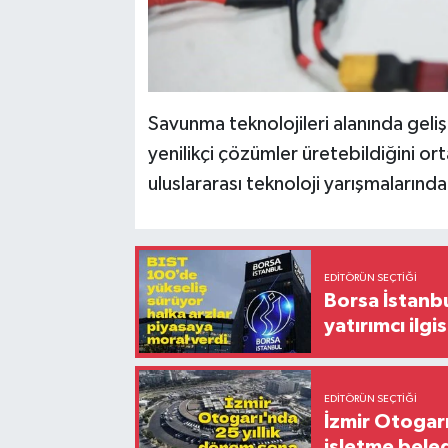
Savunma teknolojileri alanında geliş
yenilikçi çözümler üretebildiğini or
uluslararası teknoloji yarışmalarında
EDITÖRÜN SEÇTIĞI
Borsa İstanbu
yatırımcı ilgis
EDITÖRÜN SEÇTIĞI
İzmir Otogar
işletme bele