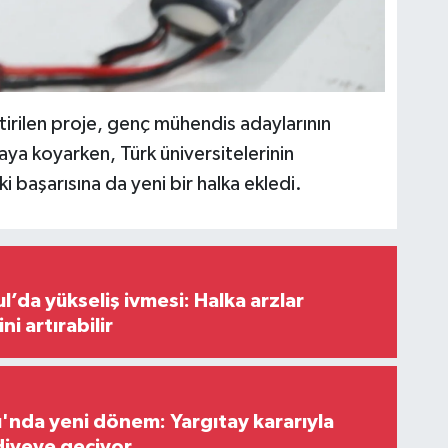
tirilen proje, genç mühendis adaylarının
taya koyarken, Türk üniversitelerinin
ki başarısına da yeni bir halka ekledi.
l’da yükseliş ivmesi: Halka arzlar
ini artırabilir
ı'nda yeni dönem: Yargıtay kararıyla
diyeye geçiyor