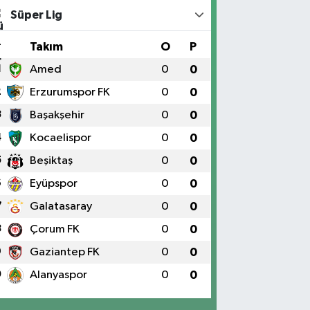
Süper Lig
#
Takım
O
P
1
Amed
0
0
2
Erzurumspor FK
0
0
3
Başakşehir
0
0
4
Kocaelispor
0
0
5
Beşiktaş
0
0
6
Eyüpspor
0
0
7
Galatasaray
0
0
8
Çorum FK
0
0
9
Gaziantep FK
0
0
0
Alanyaspor
0
0