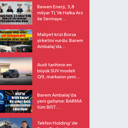
Bewen Enerji, 3,8
milyar TL'lik Halka Arz
ile Sermaye
Piyasalarına Adım
Atıyor
Maliyet krizi Borsa
şirketini vurdu: Barem
Ambalaj’da
konkordato süreci
Audi tarihinin en
büyük SUV modeli
Q9, markanın yeni
amiral gemisi oluyor
Barem Ambalaj’da
yeni gelişme: BARMA
tüm BIST
endekslerinden
çıkarılıyor
Tekfen Holding'de