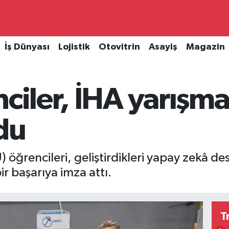
İş Dünyası
Lojistik
Otovitrin
Asayiş
Magazin
nciler, İHA yarış
du
) öğrencileri, geliştirdikleri yapay zekâ d
r başarıya imza attı.
T