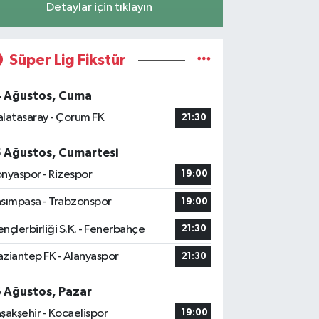
Detaylar için tıklayın
Süper Lig Fikstür
4 Ağustos, Cuma
latasaray - Çorum FK
21:30
5 Ağustos, Cumartesi
nyaspor - Rizespor
19:00
sımpaşa - Trabzonspor
19:00
nçlerbirliği S.K. - Fenerbahçe
21:30
ziantep FK - Alanyaspor
21:30
6 Ağustos, Pazar
şakşehir - Kocaelispor
19:00