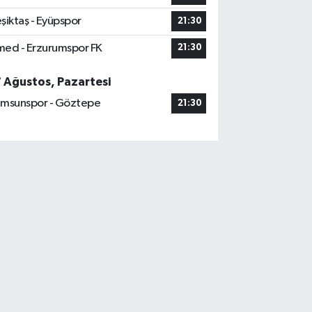
şiktaş - Eyüpspor
21:30
ed - Erzurumspor FK
21:30
7 Ağustos, Pazartesi
msunspor - Göztepe
21:30