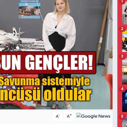
1
2
3
4
-
+
A
A
5