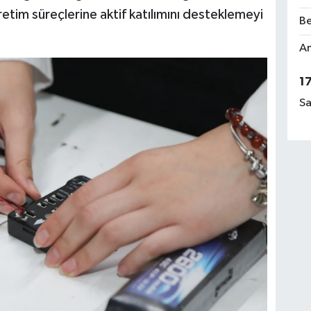
retim süreçlerine aktif katılımını desteklemeyi
Be
Am
1
Sa