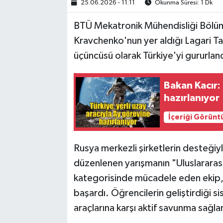
25.06.2026 - 11:11
Okunma Süresi: 1 Dk
BTÜ Mekatronik Mühendisliği Bölüm
Kravchenko'nun yer aldığı Lagari 
üçüncüsü olarak Türkiye'yi gururland
Bakan Kacır: 
hazırlanıyor
İçeriği Görünt
Rusya merkezli şirketlerin desteğiy
düzenlenen yarışmanın "Uluslararası
kategorisinde mücadele eden ekip, 
başardı. Öğrencilerin geliştirdiği s
araçlarına karşı aktif savunma sağla