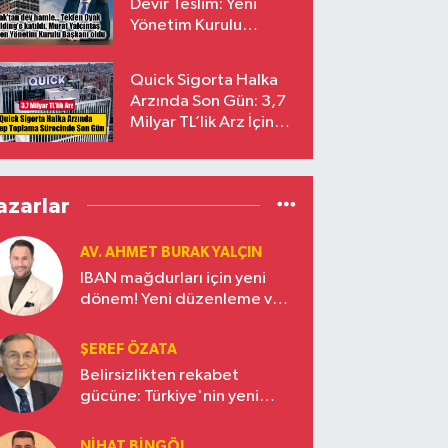
Devir Teslim: Yeni
Yönetim Kurulu
Başkanı Prof. Dr. Murat
Yalçıntaş Oldu!
Quick Sigorta Halka
Arzında Son Gün: 3,7
Milyar TL’lik Arz İçin
Talepler Bugün Sona
Eriyor
azarlar
AV. AHMET BURAK YALÇIN
IBAN mağdurları için yeni
dönem! Yeni düzenleme ve
ceza indirim oranları
ŞEREF ÖZATA
Belirsizlikten rekabet
gücüne: Türkiye'nin yeni
ekonomi vizyonu
NIHAT BINGÖL