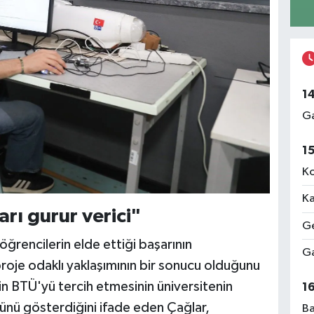
1
Ga
1
Ko
Ka
rı gurur verici"
Ge
ğrencilerin elde ettiği başarının
Ga
proje odaklı yaklaşımının bir sonucu olduğunu
rin BTÜ'yü tercih etmesinin üniversitenin
1
cünü gösterdiğini ifade eden Çağlar,
Ba