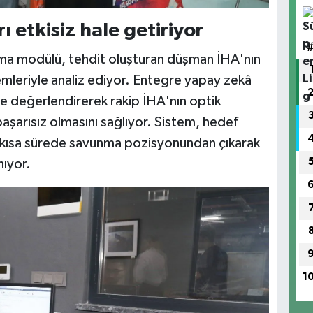
rı etkisiz hale getiriyor
vunma modülü, tehdit oluşturan düşman İHA'nın
temleriyle analiz ediyor. Entegre yapay zekâ
nde değerlendirerek rakip İHA'nın optik
başarısız olmasını sağlıyor. Sistem, hedef
n kısa sürede savunma pozisyonundan çıkarak
nıyor.
1