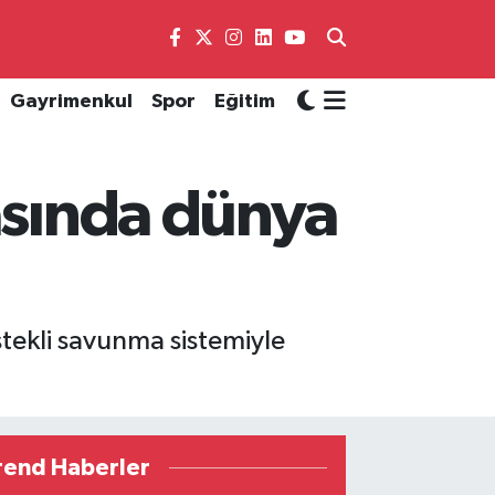
Gayrimenkul
Spor
Eğitim
masında dünya
estekli savunma sistemiyle
rend Haberler