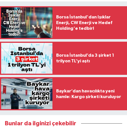
Borsa İstanbul'dan Işıklar
Enerji, CW Enerji ve Hedef
Holding'e tedbir!
Borsa İstanbul’da 3 şirket 1
trilyon TL’yi aştı
Baykar’dan havacılıkta yeni
hamle: Kargo şirketi kuruluyor
Bunlar da ilginizi çekebilir