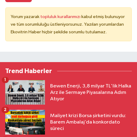
Yorum yazarak
topluluk kurallarımızı
kabul etmiş bulunuyor
ve tüm sorumluluğu üstleniyorsunuz. Yazılan yorumlardan
Ekovitrin Haber hiçbir şekilde sorumlu tutulamaz.
Trend Haberler
1
Bewen Enerji, 3,8 milyar TL'lik Halka
Arz ile Sermaye Piyasalarına Adım
Atıyor
2
Maliyet krizi Borsa şirketini vurdu:
Barem Ambalaj’da konkordato
süreci