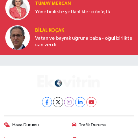
TÜMAY MERCAN
Yöneticilikte yetkinlikler dönüştü
BILAL KOÇAK
Vatan ve bayrak uğruna baba - oğul birlikte
can verdi
Hava Durumu
Trafik Durumu