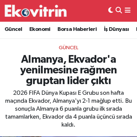
Güncel
Hava Durumu
Güncel
Ekonomi
Borsa Haberleri
İş Dünyası
Ekonomi
Trafik Durumu
GÜNCEL
Borsa Haberleri
Süper Lig Puan Durumu ve Fikstür
Almanya, Ekvador'a
yenilmesine rağmen
İş Dünyası
Tüm Manşetler
gruptan lider çıktı
Lojistik
Son Dakika Haberleri
2026 FIFA Dünya Kupası E Grubu son hafta
maçında Ekvador, Almanya'yı 2-1 mağlup etti. Bu
Otovitrin
Haber Arşivi
sonuçla Almanya 6 puanla grubu ilk sırada
tamamlarken, Ekvador da 4 puanla üçüncü sırada
Asayiş
kaldı.
Magazin