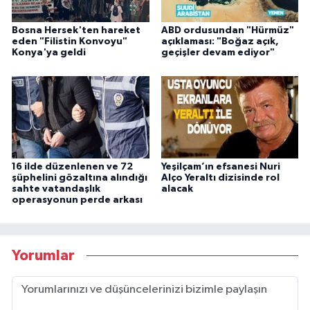
Bosna Hersek'ten hareket
ABD ordusundan "Hürmüz"
eden "Filistin Konvoyu"
açıklaması: "Boğaz açık,
Konya'ya geldi
geçişler devam ediyor"
16 ilde düzenlenen ve 72
Yeşilçam’ın efsanesi Nuri
şüphelini gözaltına alındığı
Alço Yeraltı dizisinde rol
sahte vatandaşlık
alacak
operasyonun perde arkası
Yorumlar