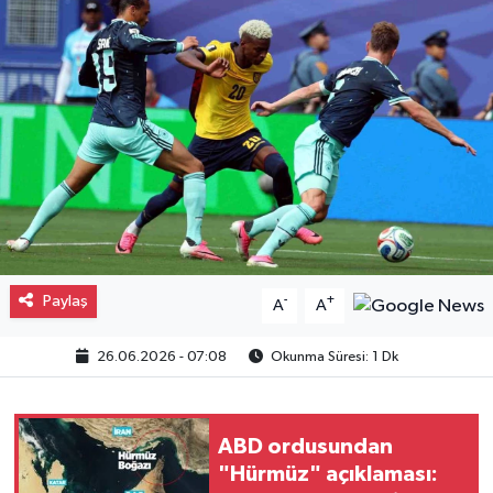
Gayrimenkul
Spor
Eğitim
Paylaş
-
+
A
A
26.06.2026 - 07:08
Okunma Süresi: 1 Dk
ABD ordusundan
"Hürmüz" açıklaması: