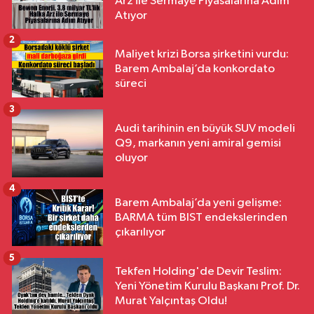
Arz ile Sermaye Piyasalarına Adım
Atıyor
2
Maliyet krizi Borsa şirketini vurdu:
Barem Ambalaj’da konkordato
süreci
3
Audi tarihinin en büyük SUV modeli
Q9, markanın yeni amiral gemisi
oluyor
4
Barem Ambalaj’da yeni gelişme:
BARMA tüm BIST endekslerinden
çıkarılıyor
5
Tekfen Holding'de Devir Teslim:
Yeni Yönetim Kurulu Başkanı Prof. Dr.
Murat Yalçıntaş Oldu!