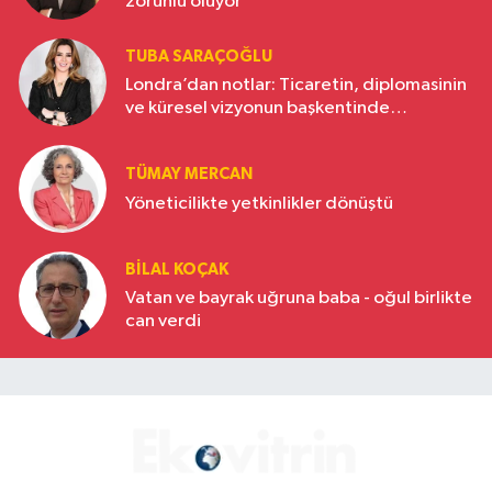
zorunlu oluyor
TUBA SARAÇOĞLU
Londra’dan notlar: Ticaretin, diplomasinin
ve küresel vizyonun başkentinde
Türkiye’nin yükselen gücü
TÜMAY MERCAN
Yöneticilikte yetkinlikler dönüştü
BILAL KOÇAK
Vatan ve bayrak uğruna baba - oğul birlikte
can verdi