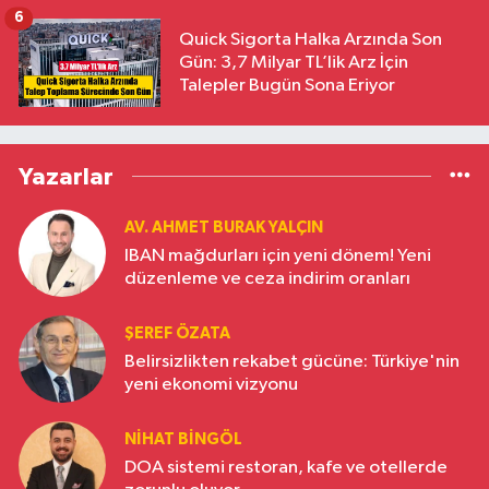
6
Quick Sigorta Halka Arzında Son
Gün: 3,7 Milyar TL’lik Arz İçin
Talepler Bugün Sona Eriyor
Yazarlar
AV. AHMET BURAK YALÇIN
IBAN mağdurları için yeni dönem! Yeni
düzenleme ve ceza indirim oranları
ŞEREF ÖZATA
Belirsizlikten rekabet gücüne: Türkiye'nin
yeni ekonomi vizyonu
NIHAT BINGÖL
DOA sistemi restoran, kafe ve otellerde