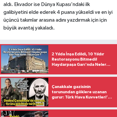
aldı. Ekvador ise Dünya Kupası'ndaki ilk
galibiyetini elde ederek 4 puana yükseldi ve en iyi
üçüncü takımlar arasına adını yazdırmak için için
büyük avantaj yakaladı.
2 Yılda İnşa Edildi, 10 Yıldır
Restorasyonu Bitmedi!
Haydarpaşa Garı'nda Neler
Yaşanıyor?
Çanakkale gazisinin
torunundan göklere uzanan
gurur: Türk Hava Kuvvetleri’nin
ilk kadın generali oldu