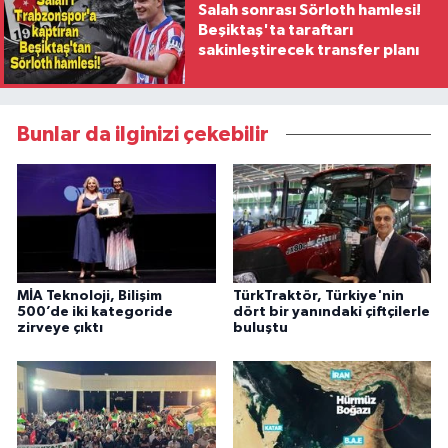
Salah sonrası Sörloth hamlesi!
Beşiktaş'ta taraftarı
sakinleştirecek transfer planı
Bunlar da ilginizi çekebilir
MİA Teknoloji, Bilişim
TürkTraktör, Türkiye'nin
500’de iki kategoride
dört bir yanındaki çiftçilerle
zirveye çıktı
buluştu