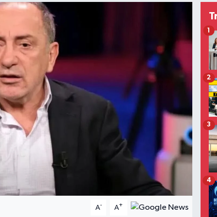
T
1
2
3
4
-
+
A
A