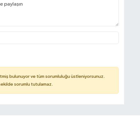
tmiş bulunuyor ve tüm sorumluluğu üstleniyorsunuz.
 şekilde sorumlu tutulamaz.