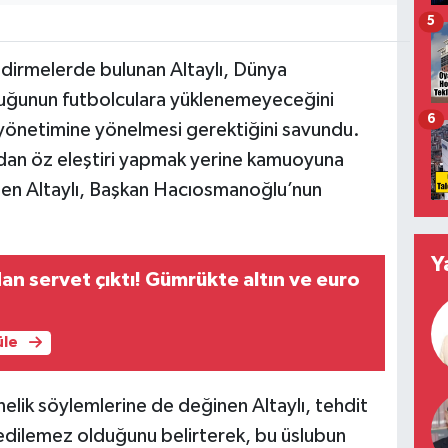
5
dirmelerde bulunan Altaylı, Dünya
uluğunun futbolculara yüklenemeyeceğini
6
n yönetimine yönelmesi gerektiğini savundu.
ından öz eleştiri yapmak yerine kamuoyuna
e eden Altaylı, Başkan Hacıosmanoğlu’nun
Y
dan servet çıktı! Gümrükte altın ve euro
üle
ik söylemlerine de değinen Altaylı, tehdit
 edilemez olduğunu belirterek, bu üslubun