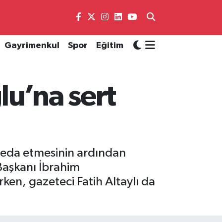
Gayrimenkul
Spor
Eğitim
lu’na sert
veda etmesinin ardından
Başkanı İbrahim
ken, gazeteci Fatih Altaylı da