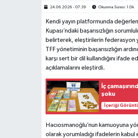
24.06.2026 - 07:39
Okunma Süresi: 1 Dk
Kendi yayın platformunda değerlen
Kupası’ndaki başarısızlığın soruml
belirterek, eleştirilerin federasyo
TFF yönetiminin başarısızlığın ard
karşı sert bir dil kullandığını ifad
açıklamalarını eleştirdi.
İç çamaşırın
şoku
İçeriği Görünt
Hacıosmanoğlu’nun kamuoyuna yönel
olarak yorumladığı ifadelerin kabul