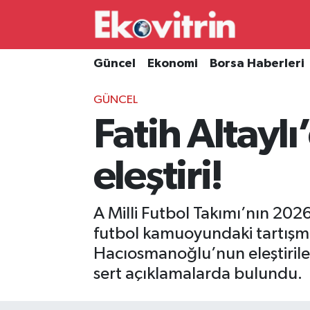
Güncel
Hava Durumu
Güncel
Ekonomi
Borsa Haberleri
Ekonomi
Trafik Durumu
GÜNCEL
Fatih Altayl
Borsa Haberleri
Süper Lig Puan Durumu ve Fikstür
İş Dünyası
Tüm Manşetler
eleştiri!
Lojistik
Son Dakika Haberleri
A Milli Futbol Takımı’nın 20
Otovitrin
Haber Arşivi
futbol kamuoyundaki tartışma
Hacıosmanoğlu’nun eleştiriler
Asayiş
sert açıklamalarda bulundu.
Magazin