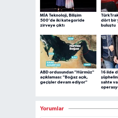
MİA Teknoloji, Bilişim
TürkTrak
500’de iki kategoride
dört bir 
zirveye çıktı
buluştu
ABD ordusundan "Hürmüz"
16 ilde 
açıklaması: "Boğaz açık,
şüphelini
geçişler devam ediyor"
sahte va
operasy
Yorumlar