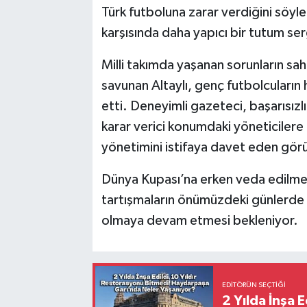
Türk futboluna zarar verdiğini söyle
karşısında daha yapıcı bir tutum ser
Milli takımda yaşanan sorunların sa
savunan Altaylı, genç futbolcuların 
etti. Deneyimli gazeteci, başarısızl
karar verici konumdaki yöneticilere
yönetimini istifaya davet eden gör
Dünya Kupası’na erken veda edilme
tartışmaların önümüzdeki günlerde 
olmaya devam etmesi bekleniyor.
EDITÖRÜN SEÇTIĞI
2 Yılda İnşa 