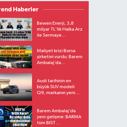
rend Haberler
Bewen Enerji, 3,8
milyar TL'lik Halka Arz
ile Sermaye
Piyasalarına Adım
Atıyor
Maliyet krizi Borsa
şirketini vurdu: Barem
Ambalaj’da
konkordato süreci
Audi tarihinin en
büyük SUV modeli
Q9, markanın yeni
amiral gemisi oluyor
Barem Ambalaj’da
yeni gelişme: BARMA
tüm BIST