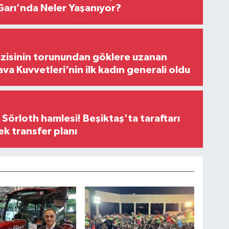
arı'nda Neler Yaşanıyor?
zisinin torunundan göklere uzanan
ava Kuvvetleri’nin ilk kadın generali oldu
 Sörloth hamlesi! Beşiktaş'ta taraftarı
ek transfer planı