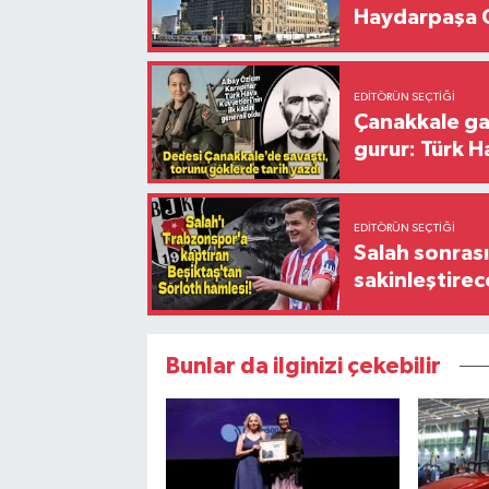
Haydarpaşa G
EDITÖRÜN SEÇTIĞI
Çanakkale ga
gurur: Türk H
EDITÖRÜN SEÇTIĞI
Salah sonrası
sakinleştirec
Bunlar da ilginizi çekebilir