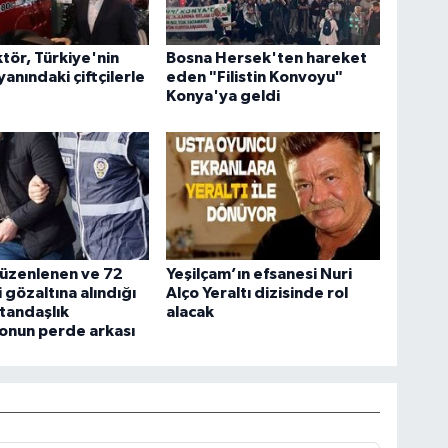
tör, Türkiye'nin
Bosna Hersek'ten hareket
yanındaki çiftçilerle
eden "Filistin Konvoyu"
Konya'ya geldi
düzenlenen ve 72
Yeşilçam’ın efsanesi Nuri
 gözaltına alındığı
Alço Yeraltı dizisinde rol
tandaşlık
alacak
onun perde arkası