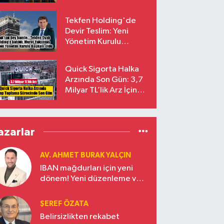
endekslerinden
çıkarılıyor
Tekfen Holding'de
Devir Teslim: Yeni
Yönetim Kurulu
Başkanı Prof. Dr. Murat
Yalçıntaş Oldu!
Quick Sigorta Halka
Arzında Son Gün: 3,7
Milyar TL’lik Arz İçin
Talepler Bugün Sona
Eriyor
azarlar
AV. AHMET BURAK YALÇIN
IBAN mağdurları için yeni
dönem! Yeni düzenleme ve
ceza indirim oranları
ŞEREF ÖZATA
Belirsizlikten rekabet