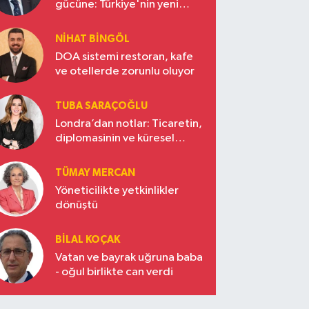
gücüne: Türkiye'nin yeni
ekonomi vizyonu
NIHAT BINGÖL
DOA sistemi restoran, kafe
ve otellerde zorunlu oluyor
TUBA SARAÇOĞLU
Londra’dan notlar: Ticaretin,
diplomasinin ve küresel
vizyonun başkentinde
Türkiye’nin yükselen gücü
TÜMAY MERCAN
Yöneticilikte yetkinlikler
dönüştü
BILAL KOÇAK
Vatan ve bayrak uğruna baba
- oğul birlikte can verdi