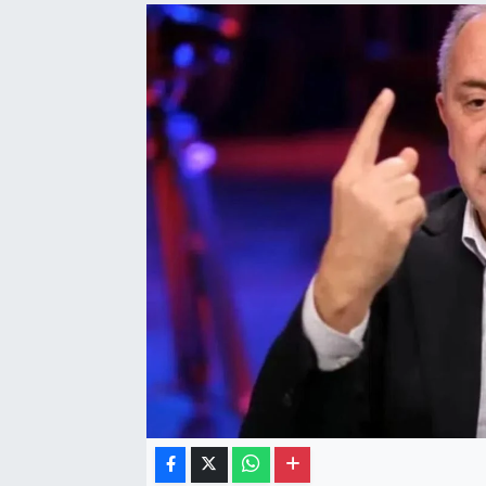
Gayrimenkul
Spor
Eğitim