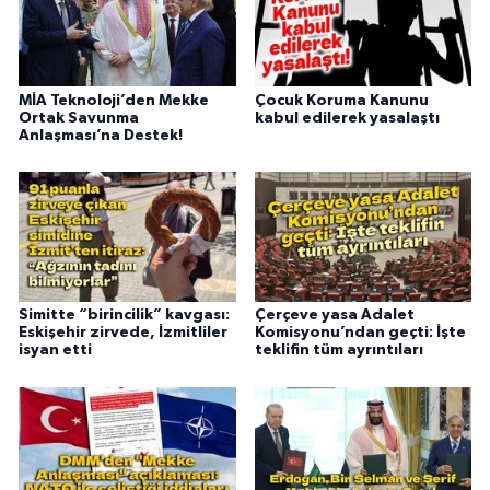
MİA Teknoloji’den Mekke
Çocuk Koruma Kanunu
Ortak Savunma
kabul edilerek yasalaştı
Anlaşması’na Destek!
Simitte “birincilik” kavgası:
Çerçeve yasa Adalet
Eskişehir zirvede, İzmitliler
Komisyonu’ndan geçti: İşte
isyan etti
teklifin tüm ayrıntıları