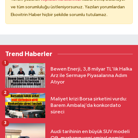
ve tüm sorumluluğu üstleniyorsunuz. Yazılan yorumlardan
Ekovitrin Haber hiçbir şekilde sorumlu tutulamaz.
Trend Haberler
1
Bewen Enerji, 3,8 milyar TL'lik Halka
Arz ile Sermaye Piyasalarına Adım
Atıyor
2
Maliyet krizi Borsa şirketini vurdu:
Barem Ambalaj’da konkordato
süreci
3
Audi tarihinin en büyük SUV modeli