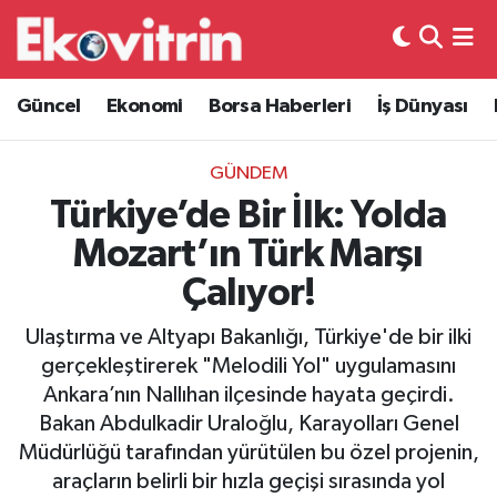
Güncel
Hava Durumu
Güncel
Ekonomi
Borsa Haberleri
İş Dünyası
Ekonomi
Trafik Durumu
GÜNDEM
Borsa Haberleri
Süper Lig Puan Durumu ve Fikstür
Türkiye’de Bir İlk: Yolda
Mozart’ın Türk Marşı
İş Dünyası
Tüm Manşetler
Çalıyor!
Lojistik
Son Dakika Haberleri
Ulaştırma ve Altyapı Bakanlığı, Türkiye'de bir ilki
gerçekleştirerek "Melodili Yol" uygulamasını
Otovitrin
Haber Arşivi
Ankara’nın Nallıhan ilçesinde hayata geçirdi.
Bakan Abdulkadir Uraloğlu, Karayolları Genel
Asayiş
Müdürlüğü tarafından yürütülen bu özel projenin,
araçların belirli bir hızla geçişi sırasında yol
Magazin