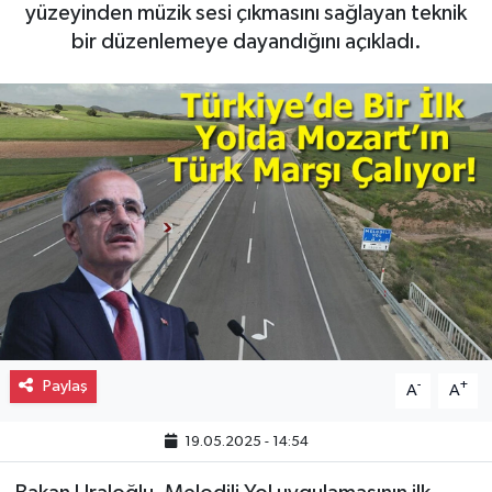
yüzeyinden müzik sesi çıkmasını sağlayan teknik
Gayrimenkul
bir düzenlemeye dayandığını açıkladı.
Spor
Eğitim
Paylaş
-
+
A
A
19.05.2025 - 14:54