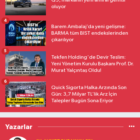
Q9, markanın yeni amiral gemisi
oluyor
4
Barem Ambalaj’da yeni gelişme:
BARMA tüm BIST endekslerinden
çıkarılıyor
5
Tekfen Holding'de Devir Teslim:
Yeni Yönetim Kurulu Başkanı Prof. Dr.
Murat Yalçıntaş Oldu!
6
Quick Sigorta Halka Arzında Son
Gün: 3,7 Milyar TL’lik Arz İçin
Talepler Bugün Sona Eriyor
Yazarlar