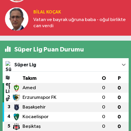
BILAL KOÇAK
Vatan ve bayrak uğruna baba - oğul birlikte
can verdi
Süper Lig Puan Durumu
Süper Lig
#
Takım
O
P
1
Amed
0
0
2
Erzurumspor FK
0
0
3
Başakşehir
0
0
4
Kocaelispor
0
0
5
Beşiktaş
0
0