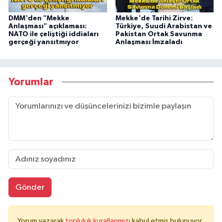
DMM'den "Mekke
Mekke'de Tarihi Zirve:
Anlaşması" açıklaması:
Türkiye, Suudi Arabistan ve
NATO ile çeliştiği iddiaları
Pakistan Ortak Savunma
gerçeği yansıtmıyor
Anlaşması İmzaladı
Yorumlar
Gönder
Yorum yazarak
topluluk kurallarımızı
kabul etmiş bulunuyor