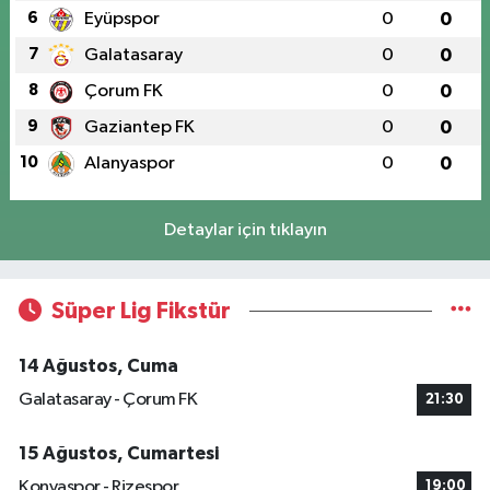
6
Eyüpspor
0
0
7
Galatasaray
0
0
8
Çorum FK
0
0
9
Gaziantep FK
0
0
10
Alanyaspor
0
0
Detaylar için tıklayın
Süper Lig Fikstür
14 Ağustos, Cuma
Galatasaray - Çorum FK
21:30
15 Ağustos, Cumartesi
Konyaspor - Rizespor
19:00