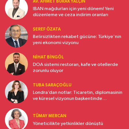
AV. AHMET BURAK YALÇIN
IBAN mağdurları için yeni dönem! Yeni
düzenleme ve ceza indirim oranları
ŞEREF ÖZATA
Belirsizlikten rekabet gücüne: Türkiye'nin
yeni ekonomi vizyonu
NIHAT BINGÖL
DOA sistemi restoran, kafe ve otellerde
zorunlu oluyor
TUBA SARAÇOĞLU
Londra’dan notlar: Ticaretin, diplomasinin
ve küresel vizyonun başkentinde
Türkiye’nin yükselen gücü
TÜMAY MERCAN
Yöneticilikte yetkinlikler dönüştü