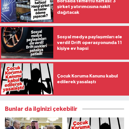
Borsada temettü haftası: 3
şirket yatırımcısına nakit
dağıtacak
Sosyal medya paylaşımları ele
verdi! Drift operasyonunda 11
kişiye ev hapsi
Çocuk Koruma Kanunu kabul
edilerek yasalaştı
Bunlar da ilginizi çekebilir