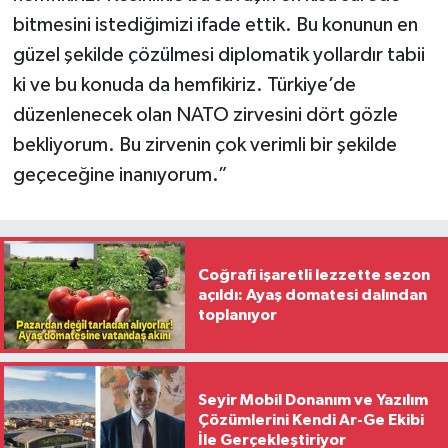
bitmesini istediğimizi ifade ettik. Bu konunun en
güzel şekilde çözülmesi diplomatik yollardır tabii
ki ve bu konuda da hemfikiriz. Türkiye’de
düzenlenecek olan NATO zirvesini dört gözle
bekliyorum. Bu zirvenin çok verimli bir şekilde
geçeceğine inanıyorum.”
Coğrafi işaretli lezzette sezon
açıldı: Ayaş domatesi dalından
toplanıyor
Seyir Mobil Donanım ve Yazılım
Çözümlerini Kendi Ar-Ge Ekibi
İle Gerçekleştiriyor