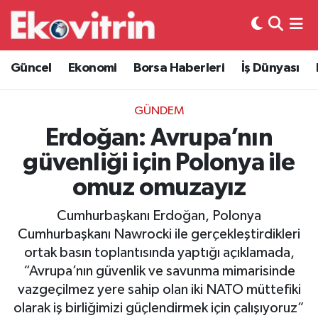
Güncel
Hava Durumu
Güncel
Ekonomi
Borsa Haberleri
İş Dünyası
Ekonomi
Trafik Durumu
GÜNDEM
Borsa Haberleri
Süper Lig Puan Durumu ve Fikstür
Erdoğan: Avrupa’nın
güvenliği için Polonya ile
İş Dünyası
Tüm Manşetler
omuz omuzayız
Lojistik
Son Dakika Haberleri
Cumhurbaşkanı Erdoğan, Polonya
Cumhurbaşkanı Nawrocki ile gerçekleştirdikleri
Otovitrin
Haber Arşivi
ortak basın toplantısında yaptığı açıklamada,
“Avrupa’nın güvenlik ve savunma mimarisinde
Asayiş
vazgeçilmez yere sahip olan iki NATO müttefiki
olarak iş birliğimizi güçlendirmek için çalışıyoruz”
Magazin