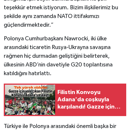
teşekkür etmek istiyorum. Bizim ilişkilerimiz bu
şekilde aynı zamanda NATO ittifakımızı
güçlendirmektedir.”
Polonya Cumhurbaşkanı Nawrocki, iki ülke
arasındaki ticaretin Rusya-Ukrayna savaşına
rağmen hiç durmadan geliştiğini belirterek,
ülkesinin ABD’nin davetiyle G20 toplantısına
katıldığını hatırlattı.
Filistin Konvoyu
Adana'da coşkuyla
karşılandı! Gazze için
destek mesajları verildi
Türkiye ile Polonya arasındaki önemli başka bir