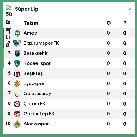
Süper Lig
#
Takım
O
P
1
Amed
0
0
2
Erzurumspor FK
0
0
3
Başakşehir
0
0
4
Kocaelispor
0
0
5
Beşiktaş
0
0
6
Eyüpspor
0
0
7
Galatasaray
0
0
8
Çorum FK
0
0
9
Gaziantep FK
0
0
10
Alanyaspor
0
0