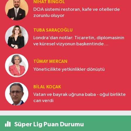
NIHAT BINGÖL
DOA sistemi restoran, kafe ve otellerde
zorunlu oluyor
TUBA SARAÇOĞLU
Londra’dan notlar: Ticaretin, diplomasinin
ve küresel vizyonun başkentinde
Türkiye’nin yükselen gücü
TÜMAY MERCAN
Yöneticilikte yetkinlikler dönüştü
BILAL KOÇAK
Vatan ve bayrak uğruna baba - oğul birlikte
can verdi
Süper Lig Puan Durumu