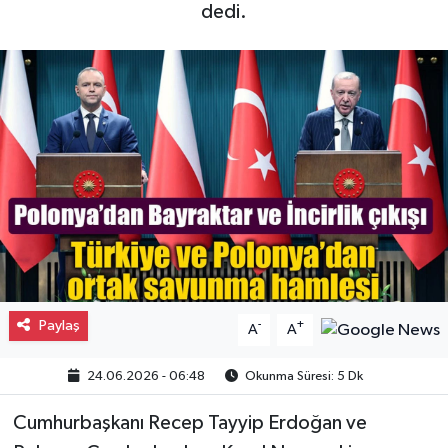
dedi.
Gayrimenkul
Spor
Eğitim
Paylaş
-
+
A
A
24.06.2026 - 06:48
Okunma Süresi: 5 Dk
Cumhurbaşkanı Recep Tayyip Erdoğan ve