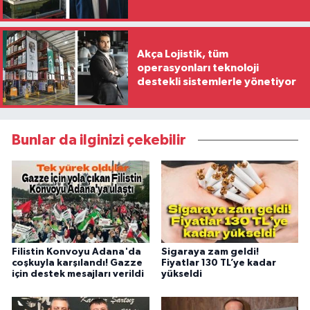
Akça Lojistik, tüm
operasyonları teknoloji
destekli sistemlerle yönetiyor
Bunlar da ilginizi çekebilir
Filistin Konvoyu Adana'da
Sigaraya zam geldi!
coşkuyla karşılandı! Gazze
Fiyatlar 130 TL’ye kadar
için destek mesajları verildi
yükseldi