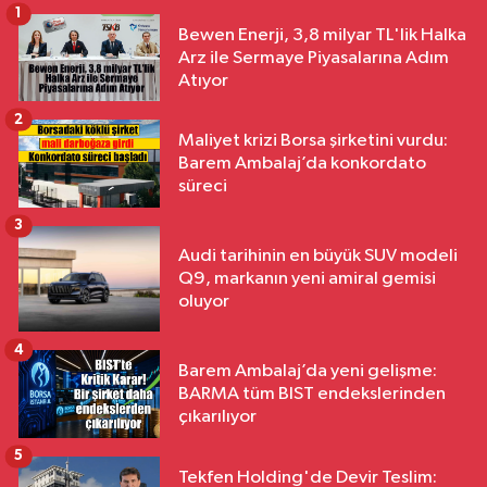
1
Bewen Enerji, 3,8 milyar TL'lik Halka
Arz ile Sermaye Piyasalarına Adım
Atıyor
2
Maliyet krizi Borsa şirketini vurdu:
Barem Ambalaj’da konkordato
süreci
3
Audi tarihinin en büyük SUV modeli
Q9, markanın yeni amiral gemisi
oluyor
4
Barem Ambalaj’da yeni gelişme:
BARMA tüm BIST endekslerinden
çıkarılıyor
5
Tekfen Holding'de Devir Teslim: