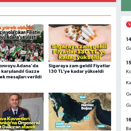
1
Ga
1
 Konvoyu Adana'da
Sigaraya zam geldi! Fiyatlar
 karşılandı! Gazze
130 TL’ye kadar yükseldi
Ko
ek mesajları verildi
Ka
Ge
Ga
1
Ba