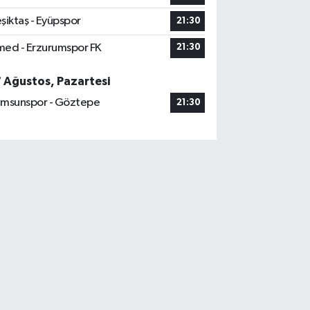
şiktaş - Eyüpspor
21:30
ed - Erzurumspor FK
21:30
7 Ağustos, Pazartesi
msunspor - Göztepe
21:30