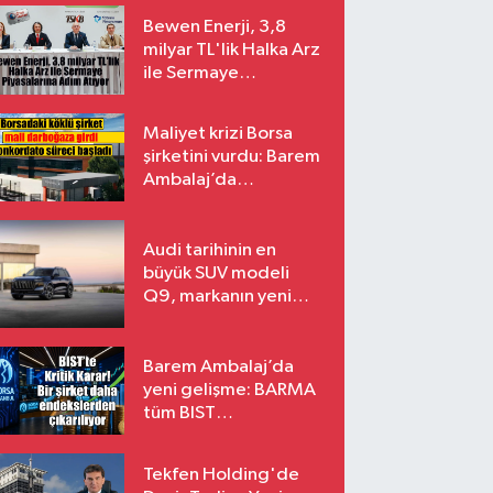
Bewen Enerji, 3,8
milyar TL'lik Halka Arz
ile Sermaye
Piyasalarına Adım
Atıyor
Maliyet krizi Borsa
şirketini vurdu: Barem
Ambalaj’da
konkordato süreci
Audi tarihinin en
büyük SUV modeli
Q9, markanın yeni
amiral gemisi oluyor
Barem Ambalaj’da
yeni gelişme: BARMA
tüm BIST
endekslerinden
çıkarılıyor
Tekfen Holding'de