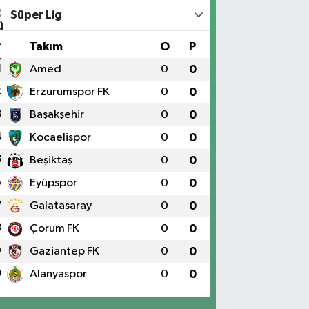
Süper Lig
#
Takım
O
P
1
Amed
0
0
2
Erzurumspor FK
0
0
3
Başakşehir
0
0
4
Kocaelispor
0
0
5
Beşiktaş
0
0
6
Eyüpspor
0
0
7
Galatasaray
0
0
8
Çorum FK
0
0
9
Gaziantep FK
0
0
0
Alanyaspor
0
0