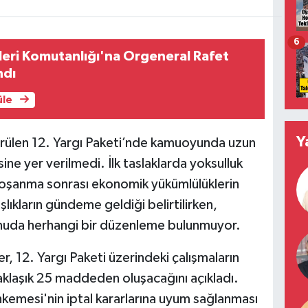
6
eri Komutanlığı'na Orgeneral Rafet
ndı
üle
Y
rdürülen 12. Yargı Paketi’nde kamuoyunda uzun
ine yer verilmedi. İlk taslaklarda yoksulluk
boşanma sonrası ekonomik yükümlülüklerin
ıkların gündeme geldiği belirtilirken,
uda herhangi bir düzenleme bulunmuyor.
, 12. Yargı Paketi üzerindeki çalışmaların
aklaşık 25 maddeden oluşacağını açıkladı.
hkemesi'nin iptal kararlarına uyum sağlanması