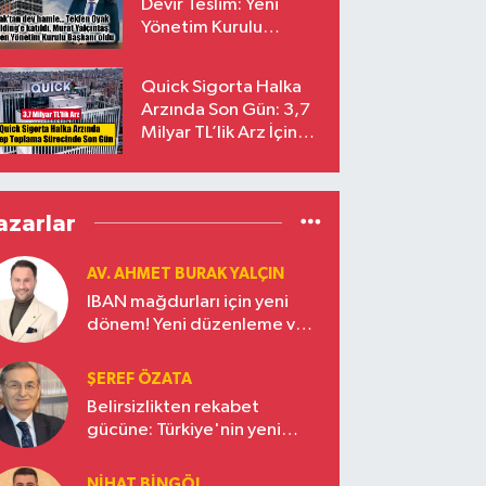
Devir Teslim: Yeni
Yönetim Kurulu
Başkanı Prof. Dr. Murat
Yalçıntaş Oldu!
Quick Sigorta Halka
Arzında Son Gün: 3,7
Milyar TL’lik Arz İçin
Talepler Bugün Sona
Eriyor
azarlar
AV. AHMET BURAK YALÇIN
IBAN mağdurları için yeni
dönem! Yeni düzenleme ve
ceza indirim oranları
ŞEREF ÖZATA
Belirsizlikten rekabet
gücüne: Türkiye'nin yeni
ekonomi vizyonu
NIHAT BINGÖL