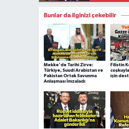
Bunlar da ilginizi çekebilir
Mekke'de Tarihi Zirve:
Filistin
Türkiye, Suudi Arabistan ve
coşkuyla
Pakistan Ortak Savunma
için dest
Anlaşması İmzaladı