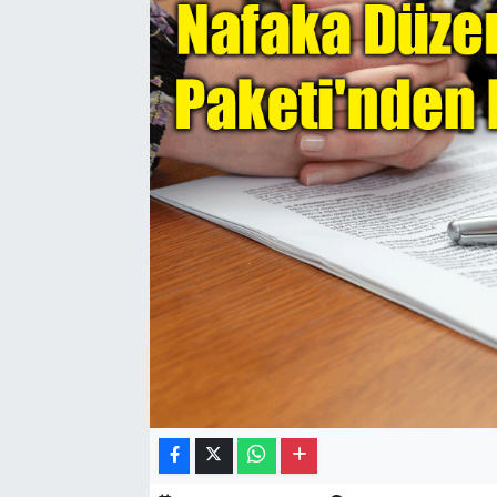
Gayrimenkul
Spor
Eğitim