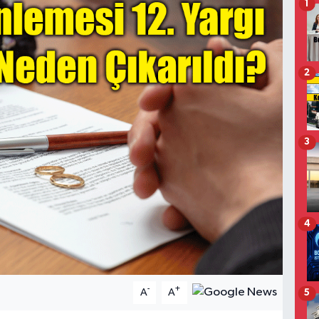
1
2
3
4
-
+
A
A
5