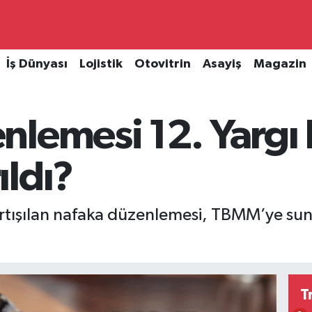
İş Dünyası
Lojistik
Otovitrin
Asayiş
Magazin
nlemesi 12. Yargı
ldı?
tışılan nafaka düzenlemesi, TBMM’ye sunul
T