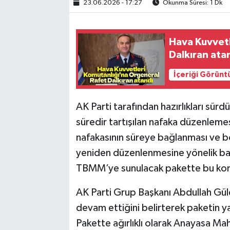
23.06.2026 - 17:27
Okunma Süresi: 1 Dk
Hava Kuvvetl
Dalkıran ata
İçeriği Görünt
AK Parti tarafından hazırlıkları sü
süredir tartışılan nafaka düzenlemes
nafakasının süreye bağlanması ve 
yeniden düzenlenmesine yönelik başl
TBMM’ye sunulacak pakette bu kon
AK Parti Grup Başkanı Abdullah Güler
devam ettiğini belirterek paketin y
Pakette ağırlıklı olarak Anayasa Ma