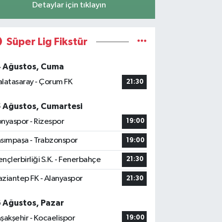
Detaylar için tıklayın
Süper Lig Fikstür
4 Ağustos, Cuma
latasaray - Çorum FK
21:30
5 Ağustos, Cumartesi
nyaspor - Rizespor
19:00
sımpaşa - Trabzonspor
19:00
nçlerbirliği S.K. - Fenerbahçe
21:30
ziantep FK - Alanyaspor
21:30
6 Ağustos, Pazar
şakşehir - Kocaelispor
19:00