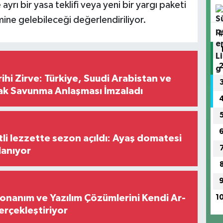
rı bir yasa teklifi veya yeni bir yargı paketi
ne gelebileceği değerlendiriliyor.
hi Zirve: Türkiye, Suudi Arabistan ve
ak Savunma Anlaşması İmzaladı
tli lezzette sezon açıldı: Ayaş domatesi
lanıyor
Donanım ve Yazılım Çözümlerini Kendi Ar-
1
Gerçekleştiriyor