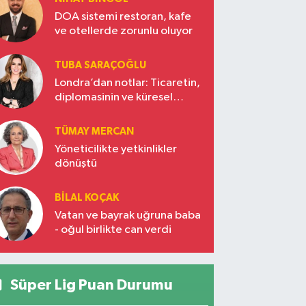
DOA sistemi restoran, kafe
ve otellerde zorunlu oluyor
TUBA SARAÇOĞLU
Londra’dan notlar: Ticaretin,
diplomasinin ve küresel
vizyonun başkentinde
Türkiye’nin yükselen gücü
TÜMAY MERCAN
Yöneticilikte yetkinlikler
dönüştü
BILAL KOÇAK
Vatan ve bayrak uğruna baba
- oğul birlikte can verdi
Süper Lig Puan Durumu