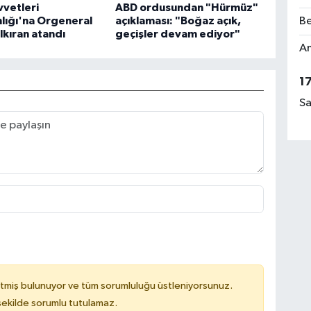
vetleri
ABD ordusundan "Hürmüz"
lığı'na Orgeneral
açıklaması: "Boğaz açık,
Be
lkıran atandı
geçişler devam ediyor"
Am
1
Sa
tmiş bulunuyor ve tüm sorumluluğu üstleniyorsunuz.
 şekilde sorumlu tutulamaz.