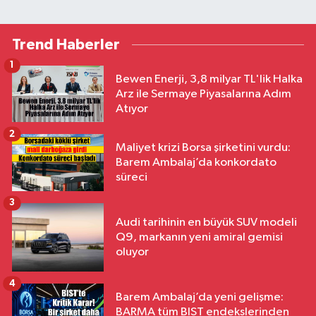
Trend Haberler
1
Bewen Enerji, 3,8 milyar TL'lik Halka
Arz ile Sermaye Piyasalarına Adım
Atıyor
2
Maliyet krizi Borsa şirketini vurdu:
Barem Ambalaj’da konkordato
süreci
3
Audi tarihinin en büyük SUV modeli
Q9, markanın yeni amiral gemisi
oluyor
4
Barem Ambalaj’da yeni gelişme:
BARMA tüm BIST endekslerinden