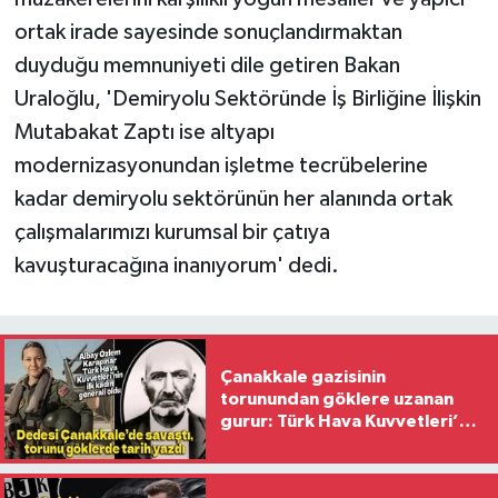
ortak irade sayesinde sonuçlandırmaktan
duyduğu memnuniyeti dile getiren Bakan
Uraloğlu, 'Demiryolu Sektöründe İş Birliğine İlişkin
Mutabakat Zaptı ise altyapı
modernizasyonundan işletme tecrübelerine
kadar demiryolu sektörünün her alanında ortak
çalışmalarımızı kurumsal bir çatıya
kavuşturacağına inanıyorum' dedi.
Çanakkale gazisinin
torunundan göklere uzanan
gurur: Türk Hava Kuvvetleri’nin
ilk kadın generali oldu