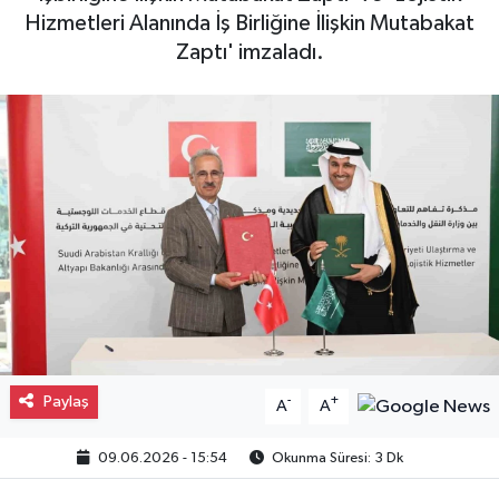
Hizmetleri Alanında İş Birliğine İlişkin Mutabakat
Gayrimenkul
Zaptı' imzaladı.
Spor
Eğitim
Paylaş
-
+
A
A
09.06.2026 - 15:54
Okunma Süresi: 3 Dk