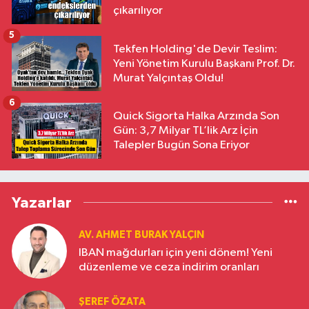
çıkarılıyor
5
Tekfen Holding'de Devir Teslim:
Yeni Yönetim Kurulu Başkanı Prof. Dr.
Murat Yalçıntaş Oldu!
6
Quick Sigorta Halka Arzında Son
Gün: 3,7 Milyar TL’lik Arz İçin
Talepler Bugün Sona Eriyor
Yazarlar
AV. AHMET BURAK YALÇIN
IBAN mağdurları için yeni dönem! Yeni
düzenleme ve ceza indirim oranları
ŞEREF ÖZATA