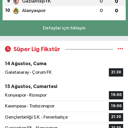
9
Gaziantep FK
0
0
10
Alanyaspor
0
0
Detaylar için tıklayın
Süper Lig Fikstür
14 Ağustos, Cuma
Galatasaray - Çorum FK
21:30
15 Ağustos, Cumartesi
Konyaspor - Rizespor
19:00
Kasımpaşa - Trabzonspor
19:00
Gençlerbirliği S.K. - Fenerbahçe
21:30