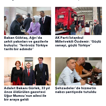
Bakan Göktaş, Ağrı'da
AK Parti İstanbul
şehit yakınları ve gazilerle
Milletvekili Özdemir: 'Güçlü
buluştu: 'Terörsüz Türkiye
sanayi, güçlü Türkiye'
tarihi bir adımdır'
Adalet Bakanı Gürlek, 33 yıl
Şehzadeler'de hizmetin
önce öldürülen gazeteci
nabzı şantiyede tutuldu
Uğur Mumcu'nun ailesi ile
bir araya geldi