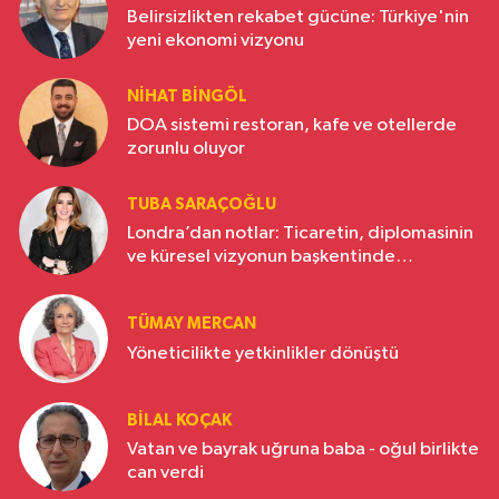
Belirsizlikten rekabet gücüne: Türkiye'nin
yeni ekonomi vizyonu
NIHAT BINGÖL
DOA sistemi restoran, kafe ve otellerde
zorunlu oluyor
TUBA SARAÇOĞLU
Londra’dan notlar: Ticaretin, diplomasinin
ve küresel vizyonun başkentinde
Türkiye’nin yükselen gücü
TÜMAY MERCAN
Yöneticilikte yetkinlikler dönüştü
BILAL KOÇAK
Vatan ve bayrak uğruna baba - oğul birlikte
can verdi