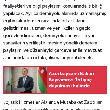
faaliyetleri ve bilgi paylaşımı konularında iş birliği
yapılacak. Ayrıca demiryolu alanında uzmanlaşmış
eğitim akademileri arasında ortaklıkların
geliştirilmesi, uzman ve yenilikçilerin geçici
görevlendirmeleri, demiryolu sanayisi ile yan
sanayilerin yerlileştirilmesine yönelik deneyim
paylaşımı ve düzenleyici çerçeveler ile mevzuat
alanlarında da ortak çalışmalar yürütülecek.
Azerbaycanlı Bakan
Bayramov: 'İhtiyaç
duyulması halinde
Ukrayna'ya da doğal
gaz tedarik etmeye
Lojistik Hizmetler Alanında Mutabakat Zaptı'nın
hazırız'
müzakerelerini karşılıklı yoğun mesailer ve yapıcı