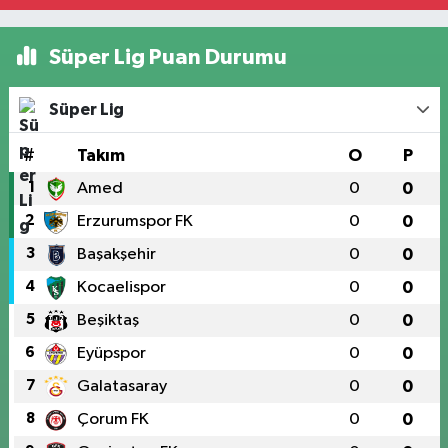
Süper Lig Puan Durumu
Süper Lig
#
Takım
O
P
1
Amed
0
0
2
Erzurumspor FK
0
0
3
Başakşehir
0
0
4
Kocaelispor
0
0
5
Beşiktaş
0
0
6
Eyüpspor
0
0
7
Galatasaray
0
0
8
Çorum FK
0
0