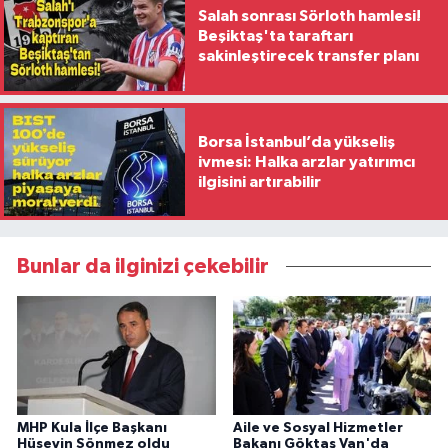
Salah sonrası Sörloth hamlesi!
Beşiktaş'ta taraftarı
sakinleştirecek transfer planı
Borsa İstanbul’da yükseliş
ivmesi: Halka arzlar yatırımcı
ilgisini artırabilir
Bunlar da ilginizi çekebilir
MHP Kula İlçe Başkanı
Aile ve Sosyal Hizmetler
Hüseyin Sönmez oldu
Bakanı Göktaş Van'da