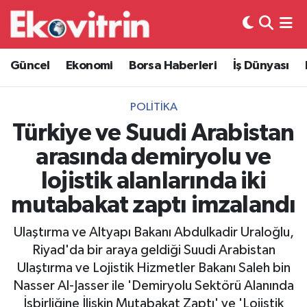
Güncel
Hava Durumu
Güncel
Ekonomi
Borsa Haberleri
İş Dünyası
Ekonomi
Trafik Durumu
POLITIKA
Borsa Haberleri
Süper Lig Puan Durumu ve Fikstür
Türkiye ve Suudi Arabistan
arasında demiryolu ve
İş Dünyası
Tüm Manşetler
lojistik alanlarında iki
Lojistik
Son Dakika Haberleri
mutabakat zaptı imzalandı
Otovitrin
Haber Arşivi
Ulaştırma ve Altyapı Bakanı Abdulkadir Uraloğlu,
Riyad'da bir araya geldiği Suudi Arabistan
Asayiş
Ulaştırma ve Lojistik Hizmetler Bakanı Saleh bin
Nasser Al-Jasser ile 'Demiryolu Sektörü Alanında
Magazin
İşbirliğine İlişkin Mutabakat Zaptı' ve 'Lojistik