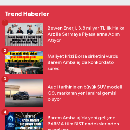
Trend Haberler
1
Bewen Enerji, 3,8 milyar TL'lik Halka
Arz ile Sermaye Piyasalarına Adım
Atıyor
2
Maliyet krizi Borsa şirketini vurdu:
Barem Ambalaj’da konkordato
süreci
3
Audi tarihinin en büyük SUV modeli
Q9, markanın yeni amiral gemisi
oluyor
4
Barem Ambalaj’da yeni gelişme:
BARMA tüm BIST endekslerinden