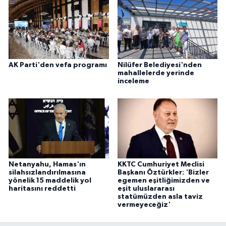
AK Parti'den vefa programı
Nilüfer Belediyesi'nden
mahallelerde yerinde
inceleme
Netanyahu, Hamas'ın
KKTC Cumhuriyet Meclisi
silahsızlandırılmasına
Başkanı Öztürkler: 'Bizler
yönelik 15 maddelik yol
egemen eşitliğimizden ve
haritasını reddetti
eşit uluslararası
statümüzden asla taviz
vermeyeceğiz'