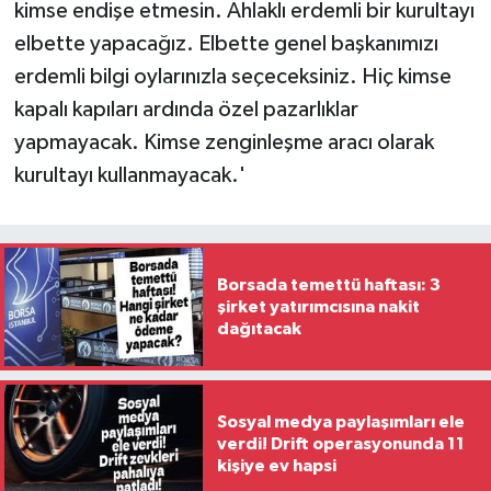
kimse endişe etmesin. Ahlaklı erdemli bir kurultayı
elbette yapacağız. Elbette genel başkanımızı
erdemli bilgi oylarınızla seçeceksiniz. Hiç kimse
kapalı kapıları ardında özel pazarlıklar
yapmayacak. Kimse zenginleşme aracı olarak
kurultayı kullanmayacak.'
Borsada temettü haftası: 3
şirket yatırımcısına nakit
dağıtacak
Sosyal medya paylaşımları ele
verdi! Drift operasyonunda 11
kişiye ev hapsi