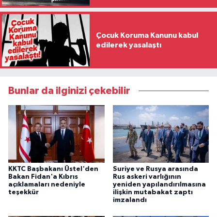
Çocuk Koruma Kanunu kabul
edilerek yasalaştı
Bunlar da ilginizi çekebilir
KKTC Başbakanı Üstel'den
Suriye ve Rusya arasında
Bakan Fidan'a Kıbrıs
Rus askeri varlığının
açıklamaları nedeniyle
yeniden yapılandırılmasına
teşekkür
ilişkin mutabakat zaptı
imzalandı