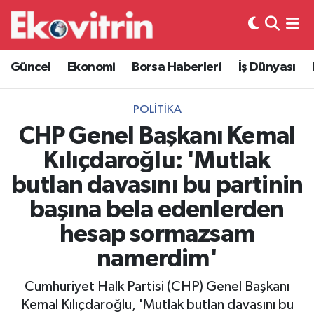
Güncel
Hava Durumu
Güncel
Ekonomi
Borsa Haberleri
İş Dünyası
Ekonomi
Trafik Durumu
POLITIKA
Borsa Haberleri
Süper Lig Puan Durumu ve Fikstür
CHP Genel Başkanı Kemal
Kılıçdaroğlu: 'Mutlak
İş Dünyası
Tüm Manşetler
butlan davasını bu partinin
Lojistik
Son Dakika Haberleri
başına bela edenlerden
hesap sormazsam
Otovitrin
Haber Arşivi
namerdim'
Asayiş
Cumhuriyet Halk Partisi (CHP) Genel Başkanı
Magazin
Kemal Kılıçdaroğlu, 'Mutlak butlan davasını bu