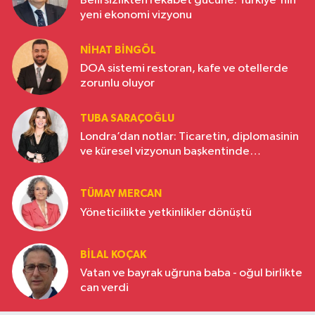
Belirsizlikten rekabet gücüne: Türkiye'nin
yeni ekonomi vizyonu
NIHAT BINGÖL
DOA sistemi restoran, kafe ve otellerde
zorunlu oluyor
TUBA SARAÇOĞLU
Londra’dan notlar: Ticaretin, diplomasinin
ve küresel vizyonun başkentinde
Türkiye’nin yükselen gücü
TÜMAY MERCAN
Yöneticilikte yetkinlikler dönüştü
BILAL KOÇAK
Vatan ve bayrak uğruna baba - oğul birlikte
can verdi