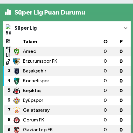
Süper Lig Puan Durumu
Süper Lig
#
Takım
O
P
1
Amed
0
0
2
Erzurumspor FK
0
0
3
Başakşehir
0
0
4
Kocaelispor
0
0
5
Beşiktaş
0
0
6
Eyüpspor
0
0
7
Galatasaray
0
0
8
Çorum FK
0
0
9
Gaziantep FK
0
0