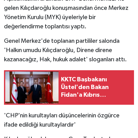
gelen Kılıçdaroğlu konuşmasından önce Merkez
Yönetim Kurulu (MYK) üyeleriyle bir
değerlendirme toplantısı yaptı.
Genel Merkez'de toplanan partililer salonda
'Halkın umudu Kılıçdaroğlu, Direne direne
kazanacağız, Hak, hukuk adalet' sloganları attı.
KKTC Başbakanı
Üstel'den Bakan
Fidan'a Kıbrıs
açıklamaları nedeniyle
teşekkür
'CHP'nin kurultayları düşüncelerinin özgürce
ifade edildiği kurultaylardır'