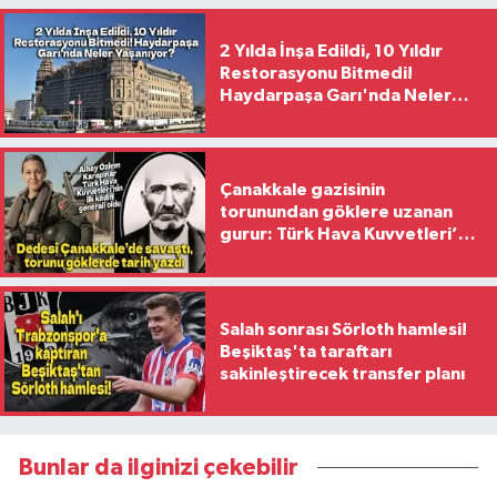
2 Yılda İnşa Edildi, 10 Yıldır
Restorasyonu Bitmedi!
Haydarpaşa Garı'nda Neler
Yaşanıyor?
Çanakkale gazisinin
torunundan göklere uzanan
gurur: Türk Hava Kuvvetleri’nin
ilk kadın generali oldu
Salah sonrası Sörloth hamlesi!
Beşiktaş'ta taraftarı
sakinleştirecek transfer planı
Bunlar da ilginizi çekebilir