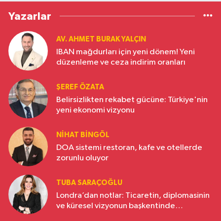
Yazarlar
AV. AHMET BURAK YALÇIN
IBAN mağdurları için yeni dönem! Yeni
düzenleme ve ceza indirim oranları
ŞEREF ÖZATA
Belirsizlikten rekabet gücüne: Türkiye'nin
yeni ekonomi vizyonu
NIHAT BINGÖL
DOA sistemi restoran, kafe ve otellerde
zorunlu oluyor
TUBA SARAÇOĞLU
Londra’dan notlar: Ticaretin, diplomasinin
ve küresel vizyonun başkentinde
Türkiye’nin yükselen gücü