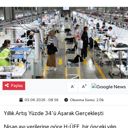
Gayrimenkul
Spor
Eğitim
Paylaş
-
+
A
A
05.06.2026 - 08:56
Okunma Süresi: 2 Dk
Yıllık Artış Yüzde 34'ü Aşarak Gerçekleşti
Nisan ayı verilerine göre H-ÜFE, bir önceki yılın