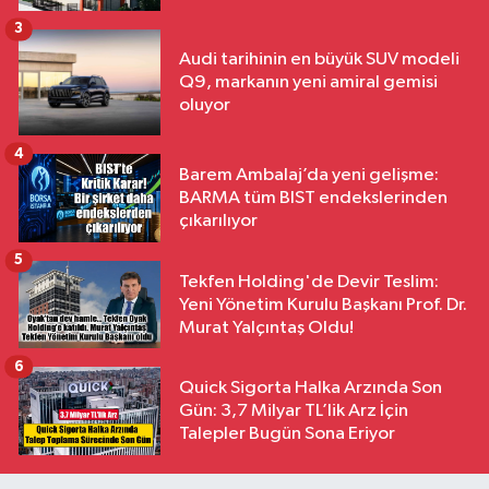
3
Audi tarihinin en büyük SUV modeli
Q9, markanın yeni amiral gemisi
oluyor
4
Barem Ambalaj’da yeni gelişme:
BARMA tüm BIST endekslerinden
çıkarılıyor
5
Tekfen Holding'de Devir Teslim:
Yeni Yönetim Kurulu Başkanı Prof. Dr.
Murat Yalçıntaş Oldu!
6
Quick Sigorta Halka Arzında Son
Gün: 3,7 Milyar TL’lik Arz İçin
Talepler Bugün Sona Eriyor