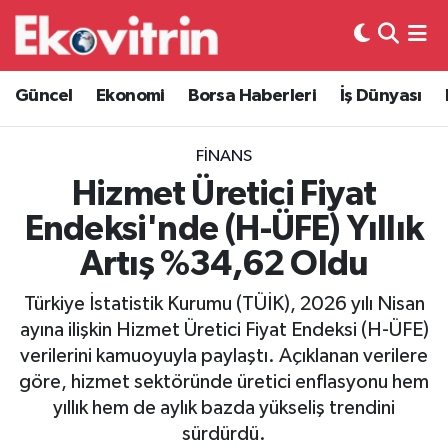
Güncel
Hava Durumu
Güncel
Ekonomi
Borsa Haberleri
İş Dünyası
Ekonomi
Trafik Durumu
FINANS
Borsa Haberleri
Süper Lig Puan Durumu ve Fikstür
Hizmet Üretici Fiyat
Endeksi'nde (H-ÜFE) Yıllık
İş Dünyası
Tüm Manşetler
Artış %34,62 Oldu
Lojistik
Son Dakika Haberleri
Türkiye İstatistik Kurumu (TÜİK), 2026 yılı Nisan
ayına ilişkin Hizmet Üretici Fiyat Endeksi (H-ÜFE)
Otovitrin
Haber Arşivi
verilerini kamuoyuyla paylaştı. Açıklanan verilere
göre, hizmet sektöründe üretici enflasyonu hem
Asayiş
yıllık hem de aylık bazda yükseliş trendini
sürdürdü.
Magazin