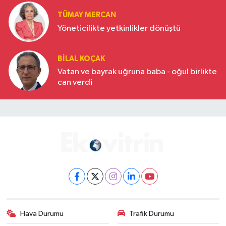
TÜMAY MERCAN
Yöneticilikte yetkinlikler dönüştü
BILAL KOÇAK
Vatan ve bayrak uğruna baba - oğul birlikte
can verdi
Hava Durumu
Trafik Durumu