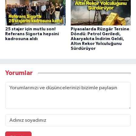
25 stajer için mutlu son!
Piyasalarda Rüzgâr Tersine
Referans Sigorta hepsini
Döndü: Petrol Geriledi,
kadrosuna aldı
Akaryakıta İndirim Geldi,
Altın Rekor Yolculuğunu
Sürdürüyor
Yorumlar