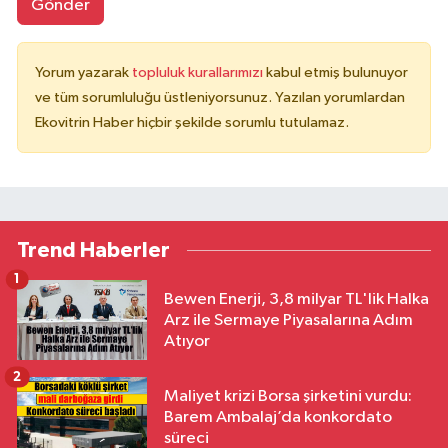
Gönder
Yorum yazarak
topluluk kurallarımızı
kabul etmiş bulunuyor
ve tüm sorumluluğu üstleniyorsunuz. Yazılan yorumlardan
Ekovitrin Haber hiçbir şekilde sorumlu tutulamaz.
Trend Haberler
1
Bewen Enerji, 3,8 milyar TL'lik Halka
Arz ile Sermaye Piyasalarına Adım
Atıyor
2
Maliyet krizi Borsa şirketini vurdu:
Barem Ambalaj’da konkordato
süreci