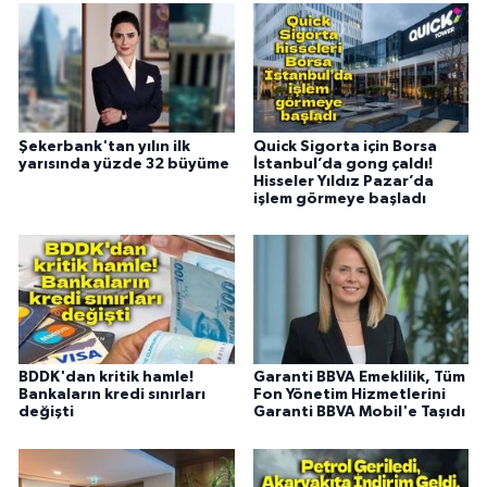
Şekerbank'tan yılın ilk
Quick Sigorta için Borsa
yarısında yüzde 32 büyüme
İstanbul’da gong çaldı!
Hisseler Yıldız Pazar’da
işlem görmeye başladı
BDDK'dan kritik hamle!
Garanti BBVA Emeklilik, Tüm
Bankaların kredi sınırları
Fon Yönetim Hizmetlerini
değişti
Garanti BBVA Mobil'e Taşıdı