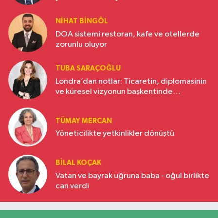
NIHAT BINGÖL
DOA sistemi restoran, kafe ve otellerde
zorunlu oluyor
TUBA SARAÇOĞLU
Londra’dan notlar: Ticaretin, diplomasinin
ve küresel vizyonun başkentinde
Türkiye’nin yükselen gücü
TÜMAY MERCAN
Yöneticilikte yetkinlikler dönüştü
BILAL KOÇAK
Vatan ve bayrak uğruna baba - oğul birlikte
can verdi