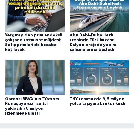
Yargıtay'dan prim endeksli
Abu Dabi-Dubai hızlı
çalışana tazminat müjdesi:
treninde Türk imzası:
Satış primleri de hesaba
Kalyon projede yapım
katılacak
çalışmalarına başladı
Garanti BBVA'nın "Yatırım
THY temmuzda 9,5 milyon
Konuşuyoruz" serisi
yolcu taşıyarak rekor kırdı
yaklaşık 70 milyon
izlenmeye ulaştı