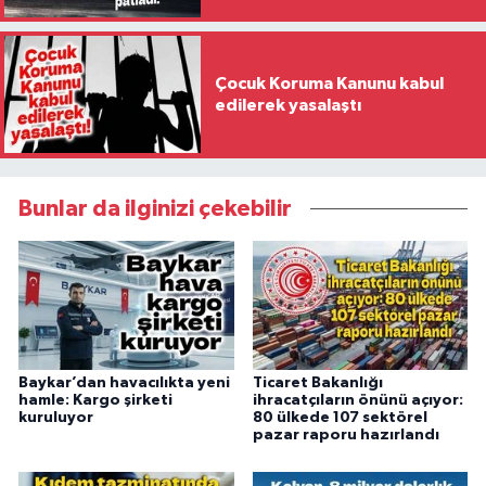
Çocuk Koruma Kanunu kabul
edilerek yasalaştı
Bunlar da ilginizi çekebilir
Baykar’dan havacılıkta yeni
Ticaret Bakanlığı
hamle: Kargo şirketi
ihracatçıların önünü açıyor:
kuruluyor
80 ülkede 107 sektörel
pazar raporu hazırlandı