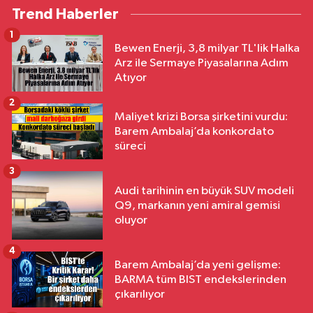
Trend Haberler
1
Bewen Enerji, 3,8 milyar TL'lik Halka
Arz ile Sermaye Piyasalarına Adım
Atıyor
2
Maliyet krizi Borsa şirketini vurdu:
Barem Ambalaj’da konkordato
süreci
3
Audi tarihinin en büyük SUV modeli
Q9, markanın yeni amiral gemisi
oluyor
4
Barem Ambalaj’da yeni gelişme:
BARMA tüm BIST endekslerinden
çıkarılıyor