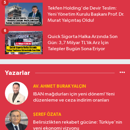
5
Tekfen Holding'de Devir Teslim:
Yeni Yönetim Kurulu Başkanı Prof. Dr.
Murat Yalçıntaş Oldu!
6
Quick Sigorta Halka Arzında Son
Gün: 3,7 Milyar TL’lik Arz İçin
Talepler Bugün Sona Eriyor
Yazarlar
AV. AHMET BURAK YALÇIN
IBAN mağdurları için yeni dönem! Yeni
düzenleme ve ceza indirim oranları
ŞEREF ÖZATA
Belirsizlikten rekabet gücüne: Türkiye'nin
yeni ekonomi vizyonu