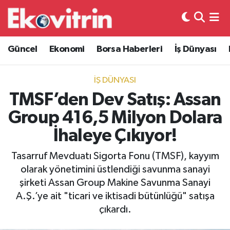
Güncel
Hava Durumu
Güncel
Ekonomi
Borsa Haberleri
İş Dünyası
Ekonomi
Trafik Durumu
İŞ DÜNYASI
Borsa Haberleri
Süper Lig Puan Durumu ve Fikstür
TMSF’den Dev Satış: Assan
Group 416,5 Milyon Dolara
İş Dünyası
Tüm Manşetler
İhaleye Çıkıyor!
Lojistik
Son Dakika Haberleri
Tasarruf Mevduatı Sigorta Fonu (TMSF), kayyım
olarak yönetimini üstlendiği savunma sanayi
Otovitrin
Haber Arşivi
şirketi Assan Group Makine Savunma Sanayi
A.Ş.’ye ait "ticari ve iktisadi bütünlüğü" satışa
Asayiş
çıkardı.
Magazin