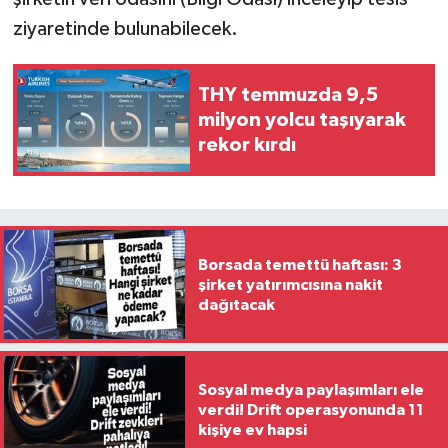
ziyaretinde bulunabilecek.
THY temmuzda 9,5
milyon yolcu taşıyarak
rekor kırdı
Borsada temettü haftası: 3
şirket yatırımcısına nakit
dağıtacak
Sosyal medya paylaşımları ele
verdi! Drift operasyonunda 11
kişiye ev hapsi