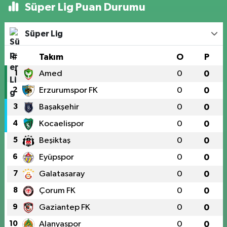
Süper Lig Puan Durumu
Süper Lig
#
Takım
O
P
1
Amed
0
0
2
Erzurumspor FK
0
0
3
Başakşehir
0
0
4
Kocaelispor
0
0
5
Beşiktaş
0
0
6
Eyüpspor
0
0
7
Galatasaray
0
0
8
Çorum FK
0
0
9
Gaziantep FK
0
0
10
Alanyaspor
0
0