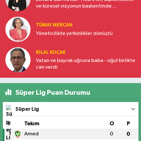
ve küresel vizyonun başkentinde
Türkiye’nin yükselen gücü
TÜMAY MERCAN
Yöneticilikte yetkinlikler dönüştü
BILAL KOÇAK
Vatan ve bayrak uğruna baba - oğul birlikte
can verdi
Süper Lig Puan Durumu
Süper Lig
#
Takım
O
P
1
Amed
0
0