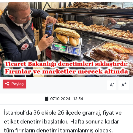
Gayrimenkul
Spor
Eğitim
Paylaş
-
+
A
A
07.10.2024 - 13:54
İstanbul’da 36 ekiple 26 ilçede gramaj, fiyat ve
etiket denetimi başlatıldı. Hafta sonuna kadar
tüm fırınların denetimi tamamlanmış olacak.