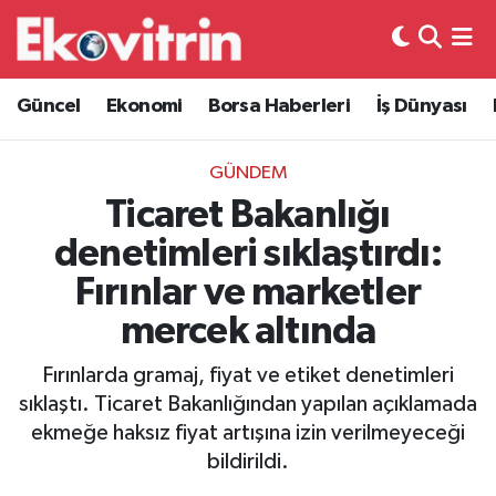
Güncel
Hava Durumu
Güncel
Ekonomi
Borsa Haberleri
İş Dünyası
Ekonomi
Trafik Durumu
GÜNDEM
Borsa Haberleri
Süper Lig Puan Durumu ve Fikstür
Ticaret Bakanlığı
denetimleri sıklaştırdı:
İş Dünyası
Tüm Manşetler
Fırınlar ve marketler
Lojistik
Son Dakika Haberleri
mercek altında
Otovitrin
Haber Arşivi
Fırınlarda gramaj, fiyat ve etiket denetimleri
sıklaştı. Ticaret Bakanlığından yapılan açıklamada
Asayiş
ekmeğe haksız fiyat artışına izin verilmeyeceği
bildirildi.
Magazin