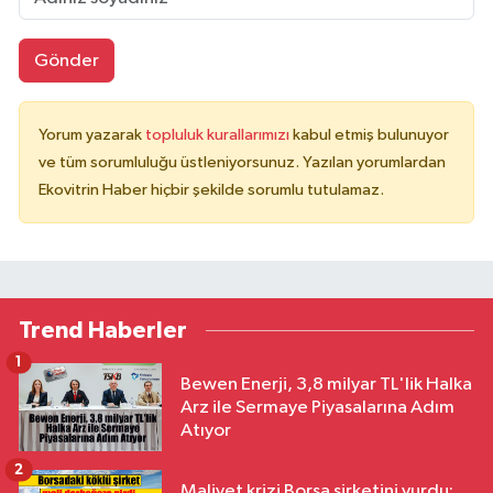
Gönder
Yorum yazarak
topluluk kurallarımızı
kabul etmiş bulunuyor
ve tüm sorumluluğu üstleniyorsunuz. Yazılan yorumlardan
Ekovitrin Haber hiçbir şekilde sorumlu tutulamaz.
Trend Haberler
1
Bewen Enerji, 3,8 milyar TL'lik Halka
Arz ile Sermaye Piyasalarına Adım
Atıyor
2
Maliyet krizi Borsa şirketini vurdu: