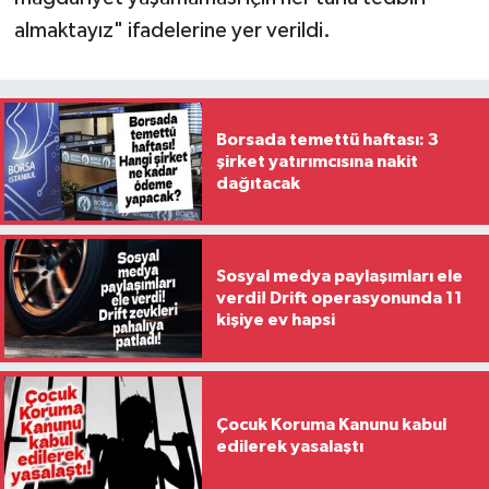
almaktayız" ifadelerine yer verildi.
Borsada temettü haftası: 3
şirket yatırımcısına nakit
dağıtacak
Sosyal medya paylaşımları ele
verdi! Drift operasyonunda 11
kişiye ev hapsi
Çocuk Koruma Kanunu kabul
edilerek yasalaştı