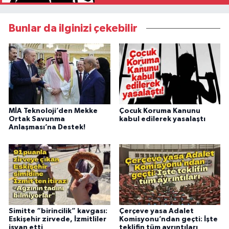
Bunlar da ilginizi çekebilir
MİA Teknoloji’den Mekke
Çocuk Koruma Kanunu
Ortak Savunma
kabul edilerek yasalaştı
Anlaşması’na Destek!
Simitte “birincilik” kavgası:
Çerçeve yasa Adalet
Eskişehir zirvede, İzmitliler
Komisyonu’ndan geçti: İşte
isyan etti
teklifin tüm ayrıntıları