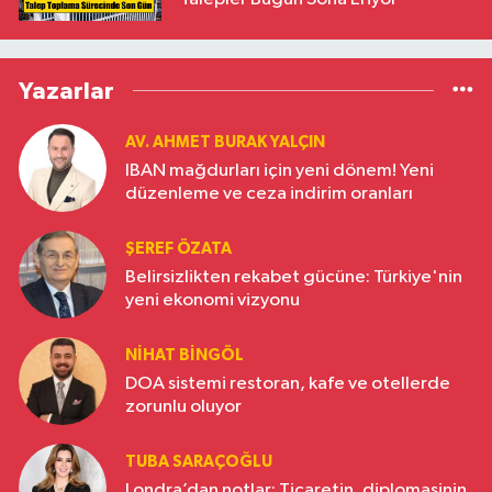
Yazarlar
AV. AHMET BURAK YALÇIN
IBAN mağdurları için yeni dönem! Yeni
düzenleme ve ceza indirim oranları
ŞEREF ÖZATA
Belirsizlikten rekabet gücüne: Türkiye'nin
yeni ekonomi vizyonu
NIHAT BINGÖL
DOA sistemi restoran, kafe ve otellerde
zorunlu oluyor
TUBA SARAÇOĞLU
Londra’dan notlar: Ticaretin, diplomasinin