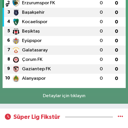
2
Erzurumspor FK
0
0
3
Başakşehir
0
0
4
Kocaelispor
0
0
5
Beşiktaş
0
0
6
Eyüpspor
0
0
7
Galatasaray
0
0
8
Çorum FK
0
0
9
Gaziantep FK
0
0
10
Alanyaspor
0
0
Detaylar için tıklayın
Süper Lig Fikstür