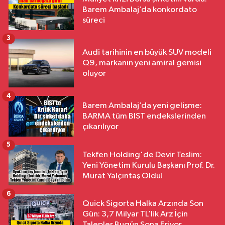
Barem Ambalaj’da konkordato
süreci
3
Audi tarihinin en büyük SUV modeli
Q9, markanın yeni amiral gemisi
oluyor
4
Barem Ambalaj’da yeni gelişme:
BARMA tüm BIST endekslerinden
çıkarılıyor
5
Tekfen Holding'de Devir Teslim:
Yeni Yönetim Kurulu Başkanı Prof. Dr.
Murat Yalçıntaş Oldu!
6
Quick Sigorta Halka Arzında Son
Gün: 3,7 Milyar TL’lik Arz İçin
Talepler Bugün Sona Eriyor