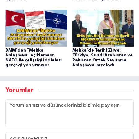
DMM'den "Mekke
Mekke'de Tarihi Zirve:
Anlaşması" açıklaması:
Türkiye, Suudi Arabistan ve
NATO ile çeliştiği iddiaları
Pakistan Ortak Savunma
gerçeği yansıtmıyor
Anlaşması İmzaladı
Yorumlar