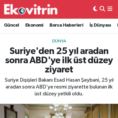
Güncel
Hava Durumu
Güncel
Ekonomi
Borsa Haberleri
İş Dünyası
Ekonomi
Trafik Durumu
DÜNYA
Borsa Haberleri
Süper Lig Puan Durumu ve Fikstür
Suriye'den 25 yıl aradan
sonra ABD'ye ilk üst düzey
İş Dünyası
Tüm Manşetler
ziyaret
Lojistik
Son Dakika Haberleri
Suriye Dışişleri Bakanı Esad Hasan Şeybani, 25 yıl
aradan sonra ABD'ye resmi ziyarette bulunan ilk
Otovitrin
Haber Arşivi
üst düzey yetkili oldu.
Asayiş
Magazin