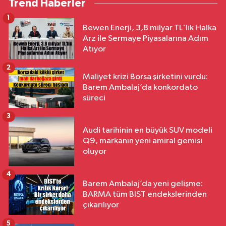
Trend Haberler
1
Bewen Enerji, 3,8 milyar TL'lik Halka
Arz ile Sermaye Piyasalarına Adım
Atıyor
2
Maliyet krizi Borsa şirketini vurdu:
Barem Ambalaj’da konkordato
süreci
3
Audi tarihinin en büyük SUV modeli
Q9, markanın yeni amiral gemisi
oluyor
4
Barem Ambalaj’da yeni gelişme:
BARMA tüm BIST endekslerinden
çıkarılıyor
5