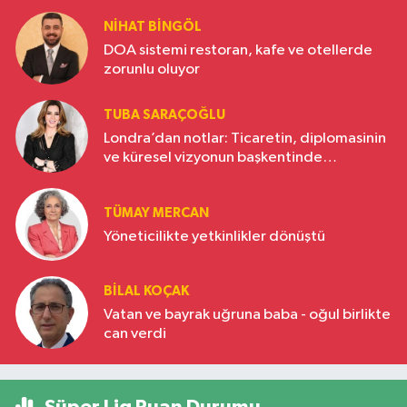
NIHAT BINGÖL
DOA sistemi restoran, kafe ve otellerde
zorunlu oluyor
TUBA SARAÇOĞLU
Londra’dan notlar: Ticaretin, diplomasinin
ve küresel vizyonun başkentinde
Türkiye’nin yükselen gücü
TÜMAY MERCAN
Yöneticilikte yetkinlikler dönüştü
BILAL KOÇAK
Vatan ve bayrak uğruna baba - oğul birlikte
can verdi