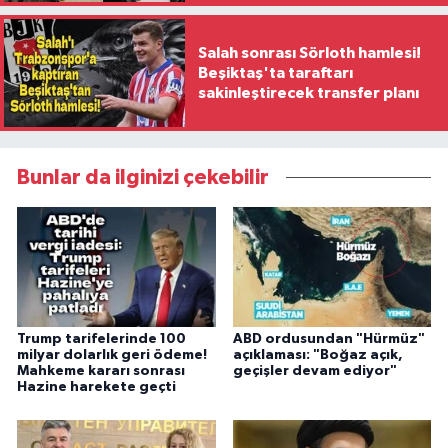
Salah sonrası Sörloth hamlesi!
Beşiktaş'ta taraftarı
sakinleştirecek transfer planı
Bunlar da ilginizi çekebilir
Trump tarifelerinde 100
ABD ordusundan "Hürmüz"
milyar dolarlık geri ödeme!
açıklaması: "Boğaz açık,
Mahkeme kararı sonrası
geçişler devam ediyor"
Hazine harekete geçti