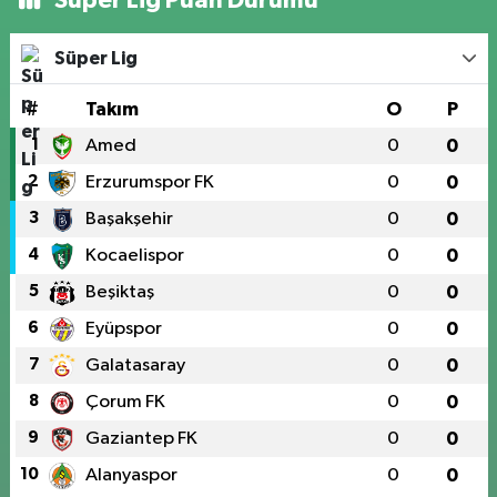
Süper Lig Puan Durumu
Süper Lig
#
Takım
O
P
1
Amed
0
0
2
Erzurumspor FK
0
0
3
Başakşehir
0
0
4
Kocaelispor
0
0
5
Beşiktaş
0
0
6
Eyüpspor
0
0
7
Galatasaray
0
0
8
Çorum FK
0
0
9
Gaziantep FK
0
0
10
Alanyaspor
0
0