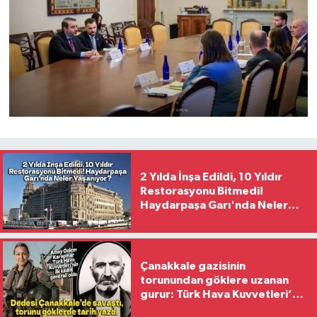
2 Yılda İnşa Edildi, 10 Yıldır
Restorasyonu Bitmedi!
Haydarpaşa Garı'nda Neler
Yaşanıyor?
Çanakkale gazisinin
torunundan göklere uzanan
gurur: Türk Hava Kuvvetleri’nin
ilk kadın generali oldu