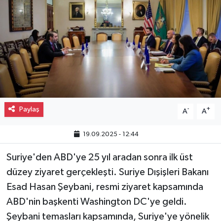
Gayrimenkul
Spor
Eğitim
Paylaş
-
+
A
A
19.09.2025 - 12:44
Suriye'den ABD'ye 25 yıl aradan sonra ilk üst
düzey ziyaret gerçekleşti. Suriye Dışişleri Bakanı
Esad Hasan Şeybani, resmi ziyaret kapsamında
ABD'nin başkenti Washington DC'ye geldi.
Şeybani temasları kapsamında, Suriye'ye yönelik