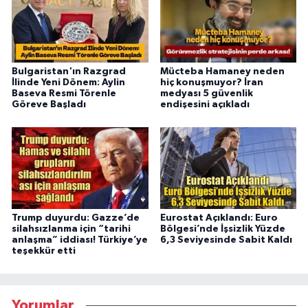
Bulgaristan'ın Razgrad
Mücteba Hamaney neden
İlinde Yeni Dönem: Aylin
hiç konuşmuyor? İran
Baseva Resmi Törenle
medyası 5 güvenlik
Göreve Başladı
endişesini açıkladı
Trump duyurdu: Gazze’de
Eurostat Açıklandı: Euro
silahsızlanma için “tarihi
Bölgesi’nde İşsizlik Yüzde
anlaşma” iddiası! Türkiye’ye
6,3 Seviyesinde Sabit Kaldı
teşekkür etti
Yorumlar