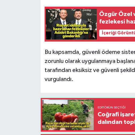
Özgür Özel v
fezlekesi ha
İçeriği Görünt
Bu kapsamda, güvenli ödeme sistemi
zorunlu olarak uygulanmaya başlana
tarafından eksiksiz ve güvenli şekild
vurgulandı.
EDITÖRÜN SEÇTIĞI
Coğrafi işare
dalından top