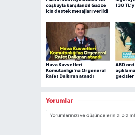
coşkuyla karşılandı! Gazze
130 TL’y
için destek mesajları verildi
Hava Kuvvetleri
ABD ord
Komutanlığı'na Orgeneral
açıklama
Rafet Dalkıran atandı
geçişle
Yorumlar