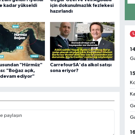
e kadar yükseldi
için dokunulmazlık fezlekesi
hazırlandı
1
Ga
usundan "Hürmüz"
CarrefourSA'da alkol satışı
sı: "Boğaz açık,
sona eriyor?
1
r devam ediyor"
Ko
Ka
Ge
Ga
1