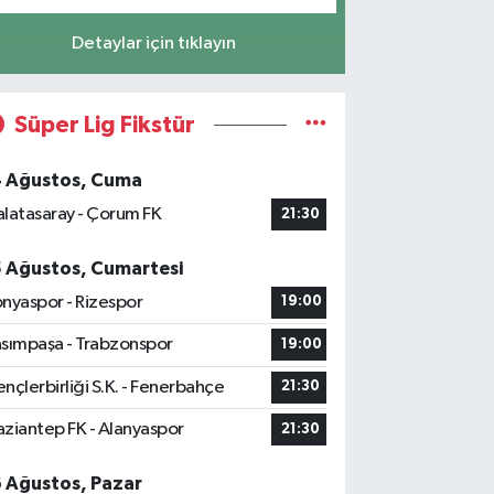
Detaylar için tıklayın
Süper Lig Fikstür
4 Ağustos, Cuma
latasaray - Çorum FK
21:30
5 Ağustos, Cumartesi
nyaspor - Rizespor
19:00
sımpaşa - Trabzonspor
19:00
nçlerbirliği S.K. - Fenerbahçe
21:30
ziantep FK - Alanyaspor
21:30
6 Ağustos, Pazar