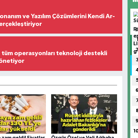
Donanım ve Yazılım Çözümlerini Kendi Ar-
Gerçekleştiriyor
, tüm operasyonları teknoloji destekli
yönetiyor
1
 zam geldi! Fiyatlar
Özgür Özel ve Veli Ağbaba