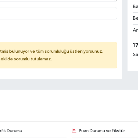
Ba
Be
Am
1
tmiş bulunuyor ve tüm sorumluluğu üstleniyorsunuz.
Sa
 şekilde sorumlu tutulamaz.
afik Durumu
Puan Durumu ve Fikstür