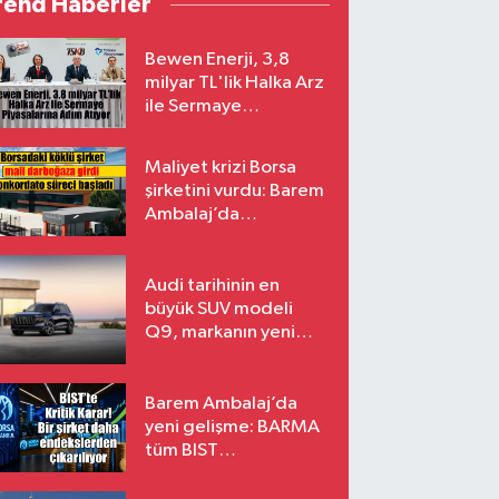
rend Haberler
Bewen Enerji, 3,8
milyar TL'lik Halka Arz
ile Sermaye
Piyasalarına Adım
Atıyor
Maliyet krizi Borsa
şirketini vurdu: Barem
Ambalaj’da
konkordato süreci
Audi tarihinin en
büyük SUV modeli
Q9, markanın yeni
amiral gemisi oluyor
Barem Ambalaj’da
yeni gelişme: BARMA
tüm BIST
endekslerinden
çıkarılıyor