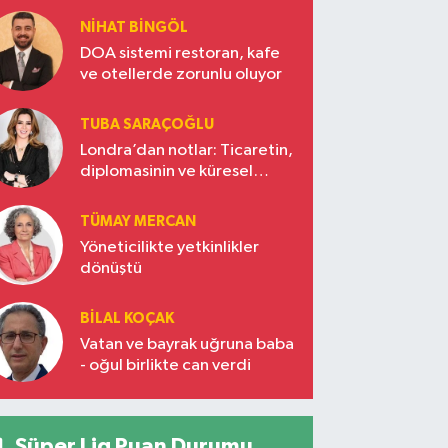
NIHAT BINGÖL
DOA sistemi restoran, kafe
ve otellerde zorunlu oluyor
TUBA SARAÇOĞLU
Londra’dan notlar: Ticaretin,
diplomasinin ve küresel
vizyonun başkentinde
Türkiye’nin yükselen gücü
TÜMAY MERCAN
Yöneticilikte yetkinlikler
dönüştü
BILAL KOÇAK
Vatan ve bayrak uğruna baba
- oğul birlikte can verdi
Süper Lig Puan Durumu