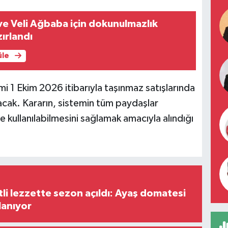
e Veli Ağbaba için dokunulmazlık
zırlandı
üle
 1 Ekim 2026 itibarıyla taşınmaz satışlarında
cak. Kararın, sistemin tüm paydaşlar
e kullanılabilmesini sağlamak amacıyla alındığı
tli lezzette sezon açıldı: Ayaş domatesi
lanıyor