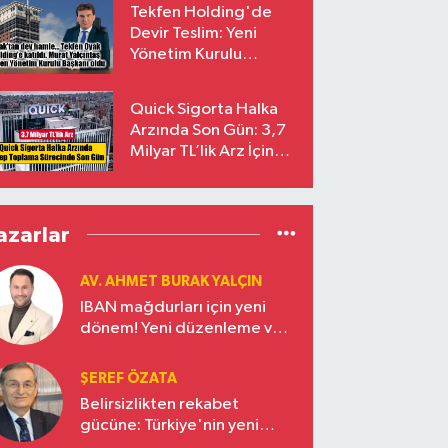
Tekfen Holding'de
Devir Teslim: Yeni
Yönetim Kurulu
Başkanı Prof. Dr. Murat
Yalçıntaş Oldu!
Quick Sigorta Halka
Arzında Son Gün: 3,7
Milyar TL’lik Arz İçin
Talepler Bugün Sona
Eriyor
azarlar
AV. AHMET BURAK YALÇIN
IBAN mağdurları için yeni
dönem! Yeni düzenleme ve
ceza indirim oranları
ŞEREF ÖZATA
Belirsizlikten rekabet
gücüne: Türkiye'nin yeni
ekonomi vizyonu