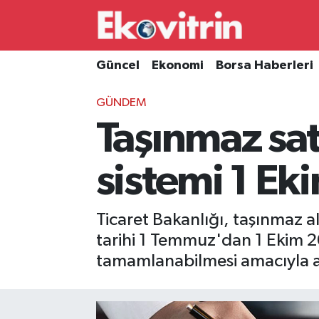
Güncel
Hava Durumu
Güncel
Ekonomi
Borsa Haberleri
Ekonomi
Trafik Durumu
GÜNDEM
Taşınmaz sa
Borsa Haberleri
Süper Lig Puan Durumu ve Fikstür
İş Dünyası
Tüm Manşetler
sistemi 1 Ek
Lojistik
Son Dakika Haberleri
Ticaret Bakanlığı, taşınmaz 
Otovitrin
Haber Arşivi
tarihi 1 Temmuz'dan 1 Ekim 202
tamamlanabilmesi amacıyla alı
Asayiş
Magazin