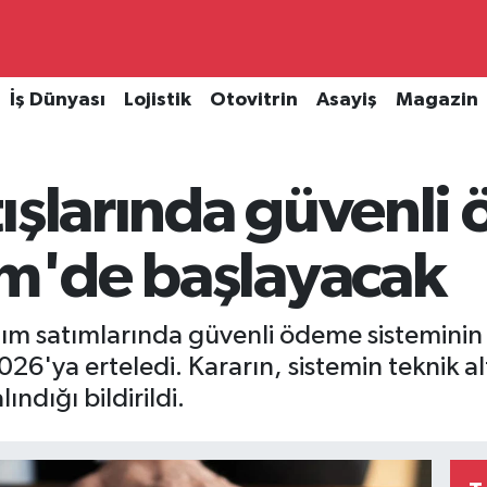
İş Dünyası
Lojistik
Otovitrin
Asayiş
Magazin
tışlarında güvenli
im'de başlayacak
alım satımlarında güvenli ödeme sistemini
6'ya erteledi. Kararın, sistemin teknik alt
ndığı bildirildi.