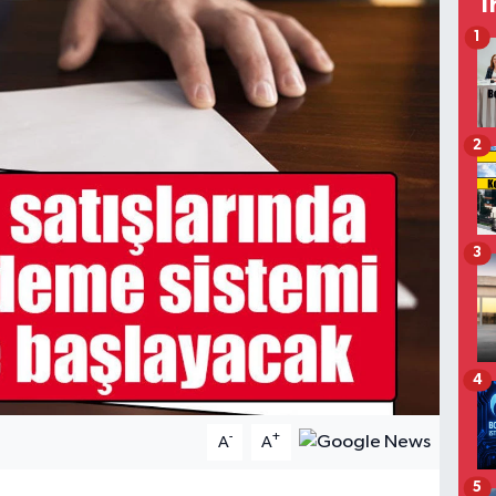
T
1
2
3
4
-
+
A
A
5