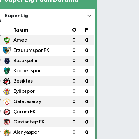
Süper Lig
#
Takım
O
P
1
Amed
0
0
2
Erzurumspor FK
0
0
3
Başakşehir
0
0
4
Kocaelispor
0
0
5
Beşiktaş
0
0
6
Eyüpspor
0
0
7
Galatasaray
0
0
8
Çorum FK
0
0
9
Gaziantep FK
0
0
0
Alanyaspor
0
0