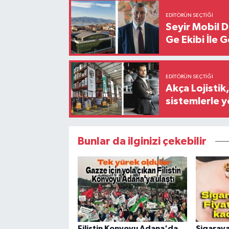
EDITÖRÜN SEÇTIĞI
Seyir Mobil 
Ge Ekibi İle 
EDITÖRÜN SEÇTIĞI
Akça Lojistik
sistemlerle 
Bunlar da ilginizi çekebilir
Filistin Konvoyu Adana'da
Sigaraya