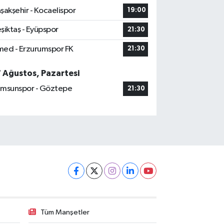
şakşehir - Kocaelispor
19:00
şiktaş - Eyüpspor
21:30
ed - Erzurumspor FK
21:30
7 Ağustos, Pazartesi
msunspor - Göztepe
21:30
Tüm Manşetler