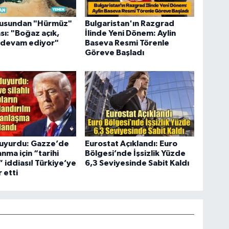
usundan "Hürmüz"
Bulgaristan'ın Razgrad
sı: "Boğaz açık,
İlinde Yeni Dönem: Aylin
r devam ediyor"
Baseva Resmi Törenle
Göreve Başladı
uyurdu: Gazze’de
Eurostat Açıklandı: Euro
anma için “tarihi
Bölgesi’nde İşsizlik Yüzde
 iddiası! Türkiye’ye
6,3 Seviyesinde Sabit Kaldı
 etti