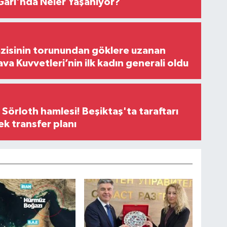
arı'nda Neler Yaşanıyor?
zisinin torunundan göklere uzanan
ava Kuvvetleri’nin ilk kadın generali oldu
 Sörloth hamlesi! Beşiktaş'ta taraftarı
ek transfer planı