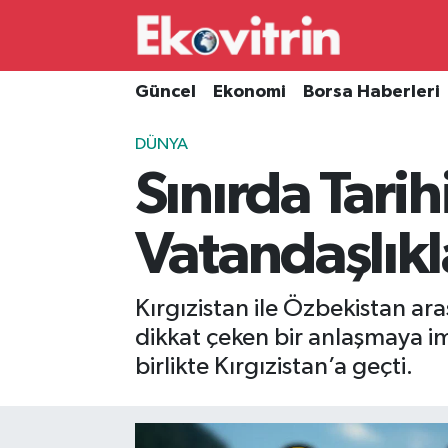
Güncel
Hava Durumu
Güncel
Ekonomi
Borsa Haberleri
Ekonomi
Trafik Durumu
DÜNYA
Sınırda Tarih
Borsa Haberleri
Süper Lig Puan Durumu ve Fikstür
İş Dünyası
Tüm Manşetler
Vatandaşlıkl
Lojistik
Son Dakika Haberleri
Kırgızistan ile Özbekistan a
Otovitrin
Haber Arşivi
dikkat çeken bir anlaşmaya imz
birlikte Kırgızistan’a geçti.
Asayiş
Magazin