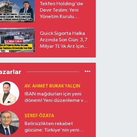
Tekfen Holding'de
Devir Teslim: Yeni
Yönetim Kurulu
Başkanı Prof. Dr. Murat
Yalçıntaş Oldu!
Quick Sigorta Halka
Arzında Son Gün: 3,7
Milyar TL’lik Arz İçin
Talepler Bugün Sona
Eriyor
azarlar
AV. AHMET BURAK YALÇIN
IBAN mağdurları için yeni
dönem! Yeni düzenleme ve
ceza indirim oranları
ŞEREF ÖZATA
Belirsizlikten rekabet
gücüne: Türkiye'nin yeni
ekonomi vizyonu