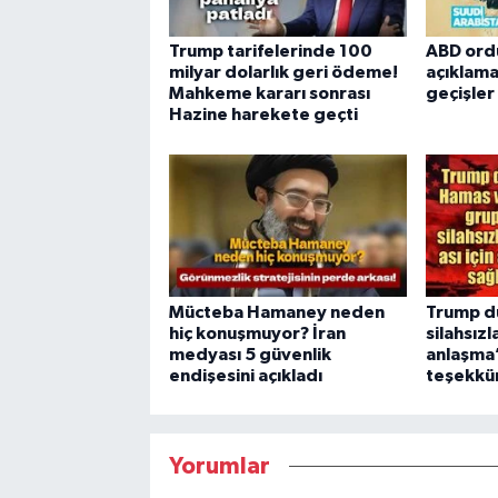
Trump tarifelerinde 100
ABD ord
milyar dolarlık geri ödeme!
açıklama
Mahkeme kararı sonrası
geçişle
Hazine harekete geçti
Mücteba Hamaney neden
Trump d
hiç konuşmuyor? İran
silahsızl
medyası 5 güvenlik
anlaşma”
endişesini açıkladı
teşekkür
Yorumlar