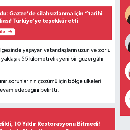
u: Gazze’de silahsızlanma için “tarihi
iası! Türkiye’ye teşekkür etti
üle
lgesinde yaşayan vatandaşların uzun ve zorlu
aklaşık 55 kilometrelik yeni bir güzergâhı
sınır sorunlarının çözümü için bölge ülkeleri
evam edeceğini belirtti.
Edildi, 10 Yıldır Restorasyonu Bitmedi!