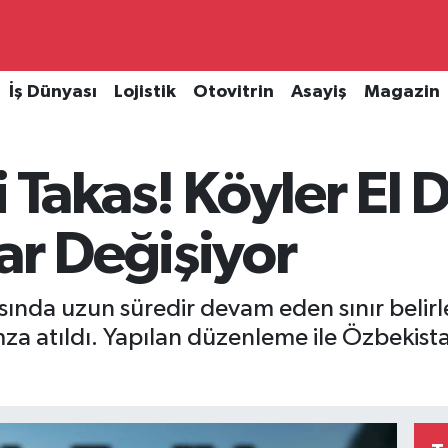
İş Dünyası
Lojistik
Otovitrin
Asayiş
Magazin
i Takas! Köyler El D
ar Değişiyor
rasında uzun süredir devam eden sınır beli
a atıldı. Yapılan düzenleme ile Özbekistan’