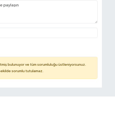
tmiş bulunuyor ve tüm sorumluluğu üstleniyorsunuz.
 şekilde sorumlu tutulamaz.