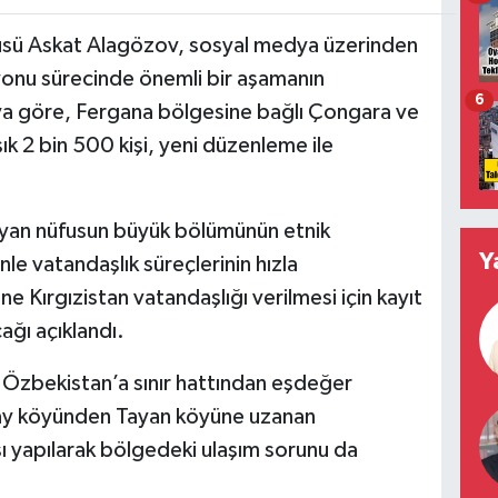
üsü Askat Alagözov, sosyal medya üzerinden
yonu sürecinde önemli bir aşamanın
6
a göre, Fergana bölgesine bağlı Çongara ve
k 2 bin 500 kişi, yeni düzenleme ile
şayan nüfusun büyük bölümünün etnik
Y
le vatandaşlık süreçlerinin hızla
ine Kırgızistan vatandaşlığı verilmesi için kayıt
ağı açıklandı.
Özbekistan’a sınır hattından eşdeğer
 Say köyünden Tayan köyüne uzanan
ı yapılarak bölgedeki ulaşım sorunu da