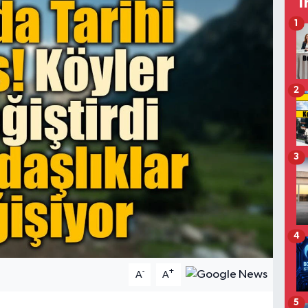
T
1
2
3
4
-
+
A
A
5