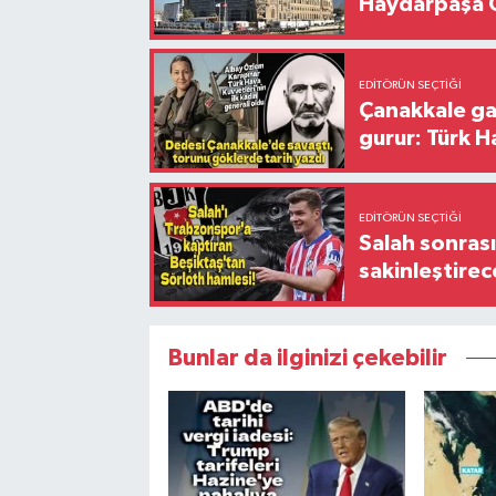
Haydarpaşa G
EDITÖRÜN SEÇTIĞI
Çanakkale ga
gurur: Türk H
EDITÖRÜN SEÇTIĞI
Salah sonrası
sakinleştirec
Bunlar da ilginizi çekebilir