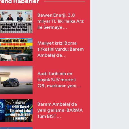
rend Haberler
Bewen Enerji, 3,8
milyar TL'lik Halka Arz
ile Sermaye
Piyasalarına Adım
Atıyor
Maliyet krizi Borsa
şirketini vurdu: Barem
Ambalaj’da
konkordato süreci
Audi tarihinin en
büyük SUV modeli
Q9, markanın yeni
amiral gemisi oluyor
Barem Ambalaj’da
yeni gelişme: BARMA
tüm BIST
endekslerinden
çıkarılıyor