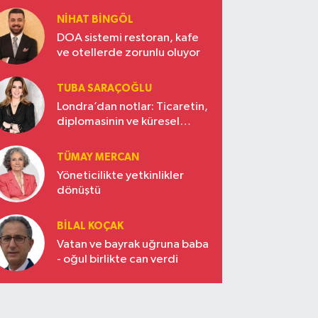
NIHAT BINGÖL
DOA sistemi restoran, kafe
ve otellerde zorunlu oluyor
TUBA SARAÇOĞLU
Londra’dan notlar: Ticaretin,
diplomasinin ve küresel
vizyonun başkentinde
Türkiye’nin yükselen gücü
TÜMAY MERCAN
Yöneticilikte yetkinlikler
dönüştü
BILAL KOÇAK
Vatan ve bayrak uğruna baba
- oğul birlikte can verdi