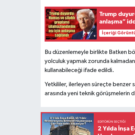
Trump duyurd
anlaşma” idd
İçeriği Görünt
Bu düzenlemeyle birlikte Batken bö
yolculuk yapmak zorunda kalmadan y
kullanabileceği ifade edildi.
Yetkililer, ilerleyen süreçte benzer 
arasında yeni teknik görüşmelerin d
EDITÖRÜN SEÇTIĞI
2 Yılda İnşa 