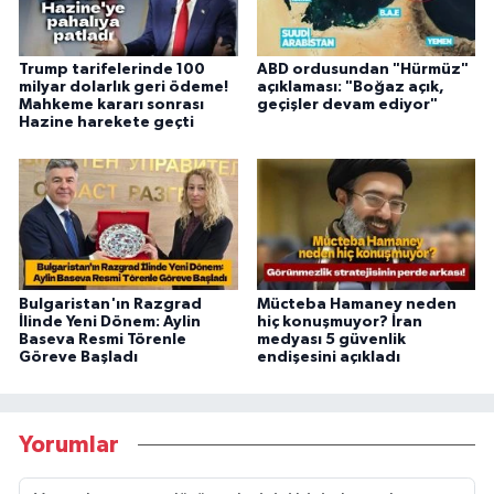
Trump tarifelerinde 100
ABD ordusundan "Hürmüz"
milyar dolarlık geri ödeme!
açıklaması: "Boğaz açık,
Mahkeme kararı sonrası
geçişler devam ediyor"
Hazine harekete geçti
Bulgaristan'ın Razgrad
Mücteba Hamaney neden
İlinde Yeni Dönem: Aylin
hiç konuşmuyor? İran
Baseva Resmi Törenle
medyası 5 güvenlik
Göreve Başladı
endişesini açıkladı
Yorumlar