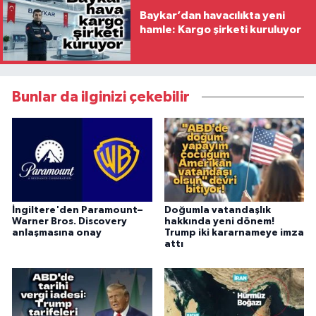
Baykar’dan havacılıkta yeni
hamle: Kargo şirketi kuruluyor
Bunlar da ilginizi çekebilir
İngiltere'den Paramount–
Doğumla vatandaşlık
Warner Bros. Discovery
hakkında yeni dönem!
anlaşmasına onay
Trump iki kararnameye imza
attı