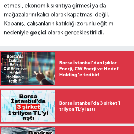
etmesi, ekonomik sıkıntıya girmesi ya da
mağazalarını kalıcı olarak kapatması değil.
Kapanış, çalışanların katıldığı zorunlu eğitim
nedeniyle
geçici
olarak gerçekleştirildi.
Borsa İstanbul'dan Işıklar
Enerji, CW Enerji ve Hedef
Holding'e tedbir!
Borsa İstanbul’da 3 şirket 1
trilyon TL’yi aştı