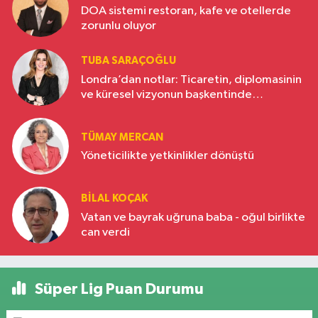
DOA sistemi restoran, kafe ve otellerde
zorunlu oluyor
TUBA SARAÇOĞLU
Londra’dan notlar: Ticaretin, diplomasinin
ve küresel vizyonun başkentinde
Türkiye’nin yükselen gücü
TÜMAY MERCAN
Yöneticilikte yetkinlikler dönüştü
BILAL KOÇAK
Vatan ve bayrak uğruna baba - oğul birlikte
can verdi
Süper Lig Puan Durumu