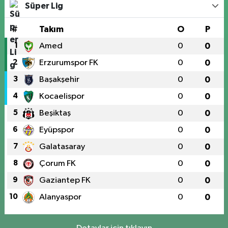
Süper Lig
#
Takım
O
P
1
Amed
0
0
2
Erzurumspor FK
0
0
3
Başakşehir
0
0
4
Kocaelispor
0
0
5
Beşiktaş
0
0
6
Eyüpspor
0
0
7
Galatasaray
0
0
8
Çorum FK
0
0
9
Gaziantep FK
0
0
10
Alanyaspor
0
0