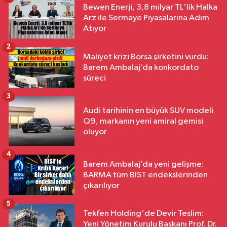
Bewen Enerji, 3,8 milyar TL'lik Halka
Arz ile Sermaye Piyasalarına Adım
Atıyor
2
Maliyet krizi Borsa şirketini vurdu:
Barem Ambalaj’da konkordato
süreci
3
Audi tarihinin en büyük SUV modeli
Q9, markanın yeni amiral gemisi
oluyor
4
Barem Ambalaj’da yeni gelişme:
BARMA tüm BIST endekslerinden
çıkarılıyor
5
Tekfen Holding'de Devir Teslim:
Yeni Yönetim Kurulu Başkanı Prof. Dr.