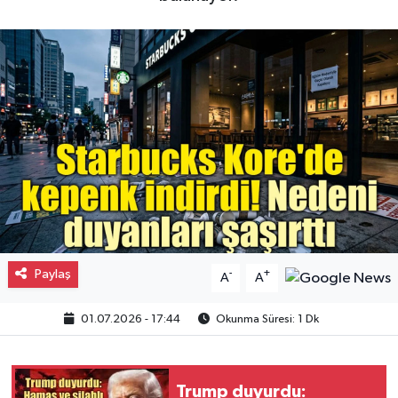
Gayrimenkul
Spor
Eğitim
Paylaş
-
+
A
A
01.07.2026 - 17:44
Okunma Süresi: 1 Dk
Trump duyurdu: