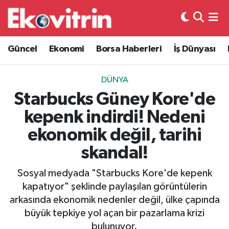
Güncel
Hava Durumu
Güncel
Ekonomi
Borsa Haberleri
İş Dünyası
Ekonomi
Trafik Durumu
DÜNYA
Borsa Haberleri
Süper Lig Puan Durumu ve Fikstür
Starbucks Güney Kore'de
kepenk indirdi! Nedeni
İş Dünyası
Tüm Manşetler
ekonomik değil, tarihi
Lojistik
Son Dakika Haberleri
skandal!
Otovitrin
Haber Arşivi
Sosyal medyada "Starbucks Kore'de kepenk
kapatıyor" şeklinde paylaşılan görüntülerin
Asayiş
arkasında ekonomik nedenler değil, ülke çapında
büyük tepkiye yol açan bir pazarlama krizi
Magazin
bulunuyor.